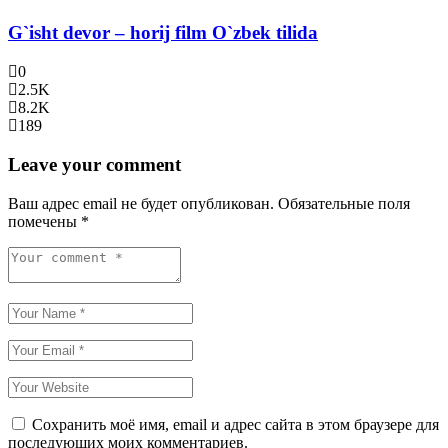
G`isht devor – horij film O`zbek tilida
0
2.5K
8.2K
189
Leave your comment
Ваш адрес email не будет опубликован.
Обязательные поля
помечены
*
Сохранить моё имя, email и адрес сайта в этом браузере для
последующих моих комментариев.