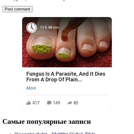
11 h 48 min
Fungus Is A Parasite, And It Dies
From A Drop Of Plain...
More
417
149
83
Самые популярные записи