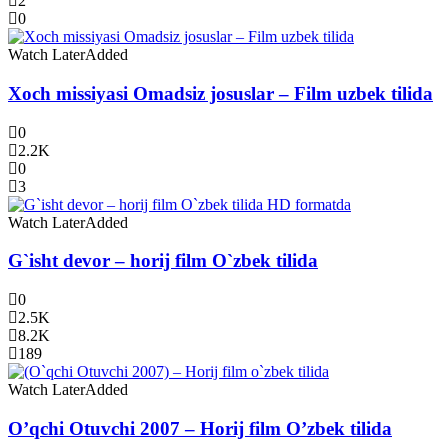
2
0
Watch Later
Added
Xoch missiyasi Omadsiz josuslar – Film uzbek tilida
0
2.2K
0
3
Watch Later
Added
G`isht devor – horij film O`zbek tilida
0
2.5K
8.2K
189
Watch Later
Added
O’qchi Otuvchi 2007 – Horij film O’zbek tilida