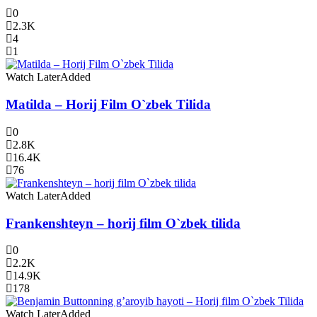
0
2.3K
4
1
Watch Later
Added
Matilda – Horij Film O`zbek Tilida
0
2.8K
16.4K
76
Watch Later
Added
Frankenshteyn – horij film O`zbek tilida
0
2.2K
14.9K
178
Watch Later
Added