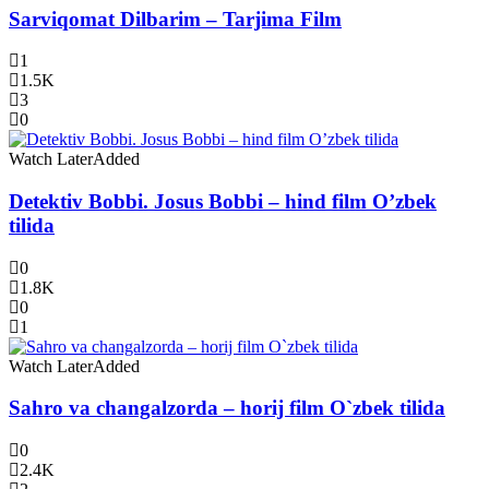
Sarviqomat Dilbarim – Tarjima Film
1
1.5K
3
0
Watch Later
Added
Detektiv Bobbi. Josus Bobbi – hind film O’zbek
tilida
0
1.8K
0
1
Watch Later
Added
Sahro va changalzorda – horij film O`zbek tilida
0
2.4K