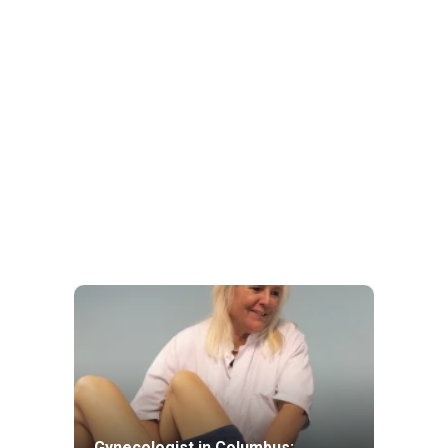
Gynecologist in Columbus: