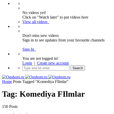
No videos yet!
Click on "Watch later" to put videos here
View all videos
Don't miss new videos
Sign in to see updates from your favourite channels
Sign In
You are not logged in!
Login
|
Create new account
Home
Posts Tagged "Komediya FIlmlar"
Tag: Komediya FIlmlar
150 Posts