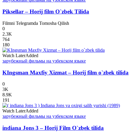
Piksellar – Horij film O`zbek Tilida
Filmni Telegramda Tomosha Qilish
0
2.3K
764
180
Watch Later
Added
зарубежный фильмы на узбекском языке
KIngsman Maxfiy Xizmat – Horij film o`zbek tilida
0
3K
8.9K
191
Watch Later
Added
зарубежный фильмы на узбекском языке
indiana Jons 3 – Horij Film O`zbek tilida