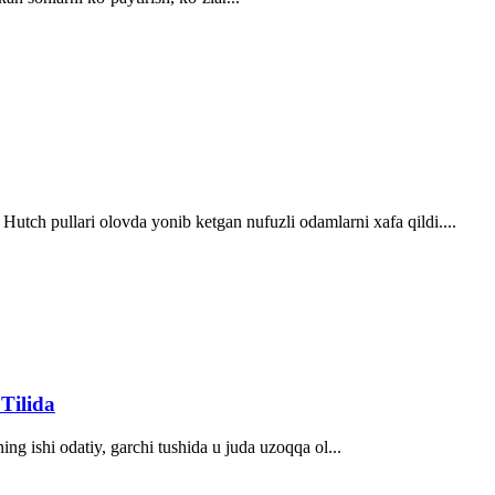
utch pullari olovda yonib ketgan nufuzli odamlarni xafa qildi....
 Tilida
ing ishi odatiy, garchi tushida u juda uzoqqa ol...