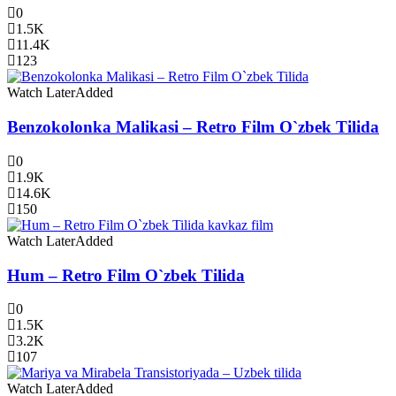
0
1.5K
11.4K
123
Watch Later
Added
Benzokolonka Malikasi – Retro Film O`zbek Tilida
0
1.9K
14.6K
150
Watch Later
Added
Hum – Retro Film O`zbek Tilida
0
1.5K
3.2K
107
Watch Later
Added