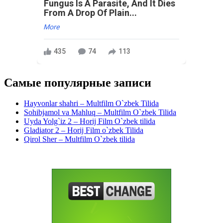
Fungus Is A Parasite, And It Dies
From A Drop Of Plain...
More
435
74
113
Самые популярные записи
Hayvonlar shahri – Multfilm O`zbek Tilida
Sohibjamol va Mahluq – Multfilm O`zbek Tilida
Uyda Yolg`iz 2 – Horij Film O`zbek tilida
Gladiator 2 – Horij Film o`zbek Tilida
Qirol Sher – Multfilm O`zbek tilida