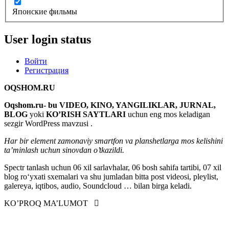
Японские фильмы
User login status
Войти
Регистрация
OQSHOM.RU
Oqshom.ru- bu VIDEO, KINO, YANGILIKLAR, JURNAL,
BLOG
yoki
KO’RISH SAYTLARI
uchun eng mos keladigan
sezgir WordPress mavzusi
.
Har bir element zamonaviy smartfon va planshetlarga mos kelishini
ta’minlash uchun sinovdan o’tkazildi.
Spectr tanlash uchun 06 xil sarlavhalar, 06 bosh sahifa tartibi, 07 xil
blog roʻyxati sxemalari va shu jumladan bitta post videosi, pleylist,
galereya, iqtibos, audio, Soundcloud … bilan birga keladi.
KO’PROQ MA’LUMOT