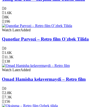
0
1.6K
8K
196
Watch Later
Added
Qanotlar Parvozi – Retro film O`zbek Tilida
0
1.6K
11.3K
138
Watch Later
Added
Omad Hamisha kelavermaydi – Retro film
0
2.8K
7.3K
156