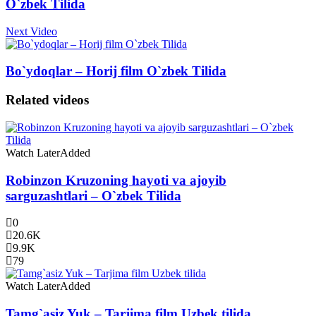
O`zbek Tilida
Next Video
Bo`ydoqlar – Horij film O`zbek Tilida
Related videos
Watch Later
Added
Robinzon Kruzoning hayoti va ajoyib
sarguzashtlari – O`zbek Tilida
0
20.6K
9.9K
79
Watch Later
Added
Tamg`asiz Yuk – Tarjima film Uzbek tilida