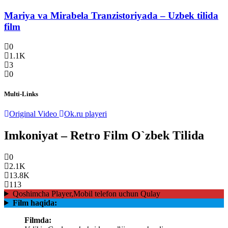
Mariya va Mirabela Tranzistoriyada – Uzbek tilida
film
0
1.1K
3
0
Multi-Links
Original Video
Ok.ru playeri
Imkoniyat – Retro Film O`zbek Tilida
0
2.1K
13.8K
113
Qoshimcha Player,Mobil telefon uchun Qulay
Film haqida:
Filmda: