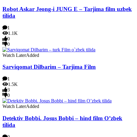
Robot Askar Jeong-i JUNG E – Tarjima film uzbek
tilida
1
1.1K
0
0
Watch Later
Added
Sarviqomat Dilbarim – Tarjima Film
1
1.5K
3
0
Watch Later
Added
Detektiv Bobbi. Josus Bobbi – hind film O’zbek
tilida
0