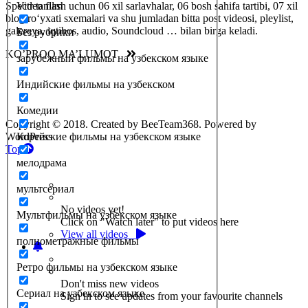
Video film
Spectr tanlash uchun 06 xil sarlavhalar, 06 bosh sahifa tartibi, 07 xil
blog roʻyxati sxemalari va shu jumladan bitta post videosi, pleylist,
galereya, iqtibos, audio, Soundcloud … bilan birga keladi.
Без рубрики
KO’PROQ MA’LUMOT
зарубежный фильмы на узбекском языке
Индийские фильмы на узбекском
Комедии
Copyright © 2018. Created by BeeTeam368. Powered by
Корейские фильмы на узбекском языке
WordPress
Top
мелодрама
мультсериал
No videos yet!
Мультфильмы на узбекском языке
Click on "Watch later" to put videos here
View all videos
полнометражные фильмы
Ретро фильмы на узбекском языке
Don't miss new videos
Сериал на узбекском языке
Sign in to see updates from your favourite channels