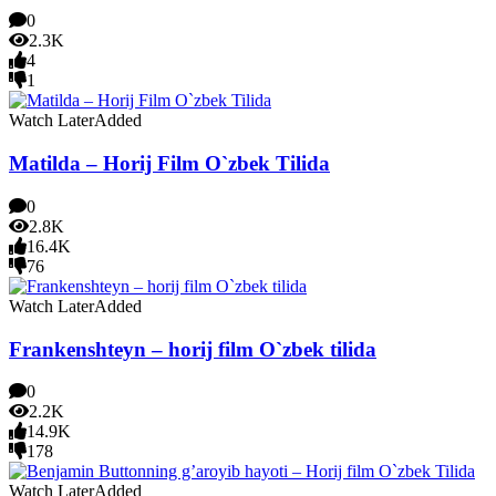
0
2.3K
4
1
Watch Later
Added
Matilda – Horij Film O`zbek Tilida
0
2.8K
16.4K
76
Watch Later
Added
Frankenshteyn – horij film O`zbek tilida
0
2.2K
14.9K
178
Watch Later
Added