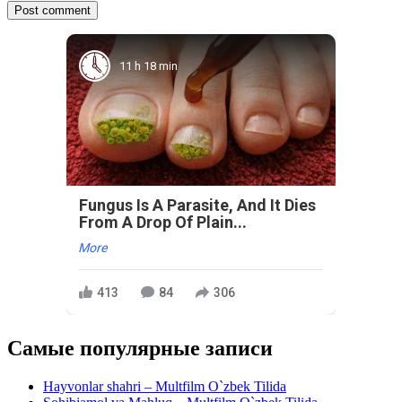
11 h 18 min
Fungus Is A Parasite, And It Dies
From A Drop Of Plain...
More
413
84
306
Самые популярные записи
Hayvonlar shahri – Multfilm O`zbek Tilida