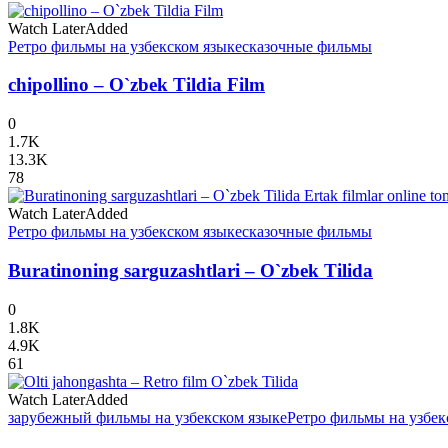
Watch Later
Added
Ретро фильмы на узбекском языке
сказочные фильмы
chipollino – O`zbek Tildia Film
0
1.7K
13.3K
78
Watch Later
Added
Ретро фильмы на узбекском языке
сказочные фильмы
Buratinoning sarguzashtlari – O`zbek Tilida
0
1.8K
4.9K
61
Watch Later
Added
зарубежный фильмы на узбекском языке
Ретро фильмы на узбек