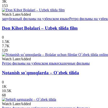
3K
153
Watch Later
Added
зарубежный фильмы на узбекском языке
Ретро фильмы на узбек
Don Kihot Bolalari – Uzbek tilida film
0
1.5K
7.7K
120
Watch Later
Added
Ретро фильмы на узбекском языке
сказочные фильмы
Notanish so`qmoqlarda – O`zbek tilida
0
1K
10.5K
68
Watch Later
Added