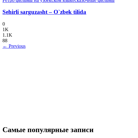
Ретро фильмы на узбекском языке
сказочные фильмы
Sehirli sarguzasht – O`zbek tilida
0
1K
1.1K
88
←
Previous
Самые популярные записи