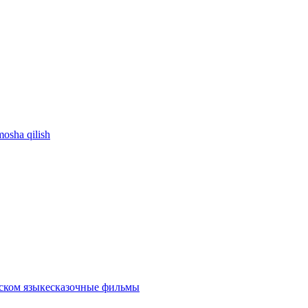
ском языке
сказочные фильмы