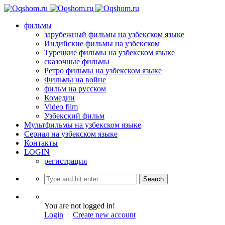
фильмы
зарубежный фильмы на узбекском языке
Индийские фильмы на узбекском
Турецкие фильмы на узбекском языке
сказочные фильмы
Ретро фильмы на узбекском языке
Фильмы на войне
фильм на русском
Комедии
Video film
Узбекский фильм
Мультфильмы на узбекском языке
Сериал на узбекском языке
Контакты
LOGIN
регистрация
You are not logged in!
Login
|
Create new account