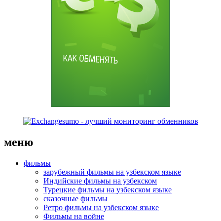
меню
фильмы
зарубежный фильмы на узбекском языке
Индийские фильмы на узбекском
Турецкие фильмы на узбекском языке
сказочные фильмы
Ретро фильмы на узбекском языке
Фильмы на войне