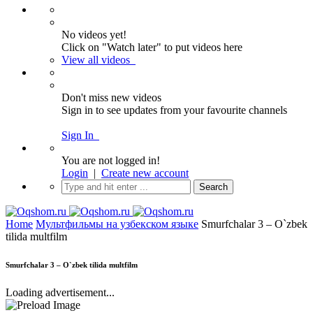
No videos yet!
Click on "Watch later" to put videos here
View all videos
Don't miss new videos
Sign in to see updates from your favourite channels
Sign In
You are not logged in!
Login
|
Create new account
Home
Мультфильмы на узбекском языке
Smurfchalar 3 – O`zbek
tilida multfilm
Smurfchalar 3 – O`zbek tilida multfilm
Loading advertisement...