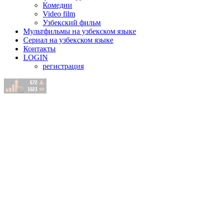
Комедии
Video film
Узбекский фильм
Мультфильмы на узбекском языке
Сериал на узбекском языке
Контакты
LOGIN
регистрация