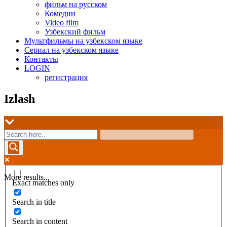
фильм на русском
Комедии
Video film
Узбекский фильм
Мультфильмы на узбекском языке
Сериал на узбекском языке
Контакты
LOGIN
регистрация
Izlash
More results...
Exact matches only
Search in title
Search in content