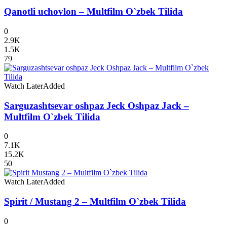
Qanotli uchovlon – Multfilm O`zbek Tilida
0
2.9K
1.5K
79
Watch Later
Added
Sarguzashtsevar oshpaz Jeck Oshpaz Jack –
Multfilm O`zbek Tilida
0
7.1K
15.2K
50
Watch Later
Added
Spirit / Mustang 2 – Multfilm O`zbek Tilida
0