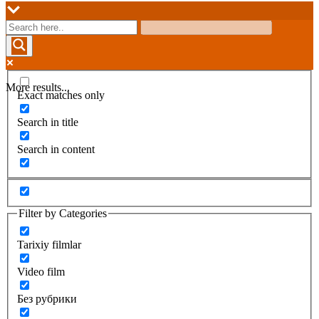
More results...
Exact matches only
Search in title
Search in content
Filter by Categories
Tarixiy filmlar
Video film
Без рубрики