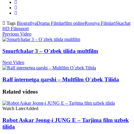
Tags
Biografiya
Drama Filmlar
film online
Rossiya Filmlari
Skachat
HD Film
sport
Previous Video
Smurfchalar 3 – O`zbek tilida multfilm
Next Video
Ralf internetga qarshi – Multfilm O`zbek Tilida
Related videos
Watch Later
Added
Robot Askar Jeong-i JUNG E – Tarjima film uzbek
tilida