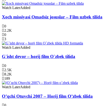
Watch Later
Added
Xoch missiyasi Omadsiz josuslar – Film uzbek tilida
0
2.2K
0
3
Watch Later
Added
G`isht devor – horij film O`zbek tilida
0
2.5K
8.2K
189
Watch Later
Added
O’qchi Otuvchi 2007 – Horij film O’zbek tilida
0