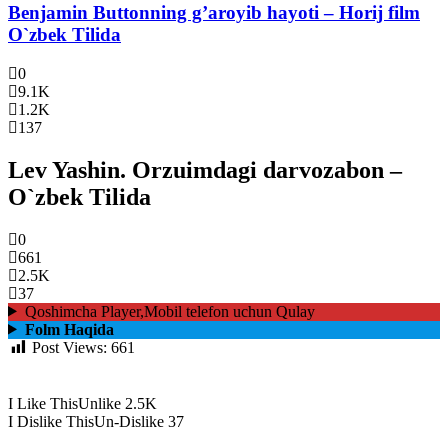
Benjamin Buttonning g’aroyib hayoti – Horij film
O`zbek Tilida
0
9.1K
1.2K
137
Lev Yashin. Orzuimdagi darvozabon –
O`zbek Tilida
0
661
2.5K
37
Qoshimcha Player,Mobil telefon uchun Qulay
Folm Haqida
Post Views:
661
I Like This
Unlike
2.5K
I Dislike This
Un-Dislike
37