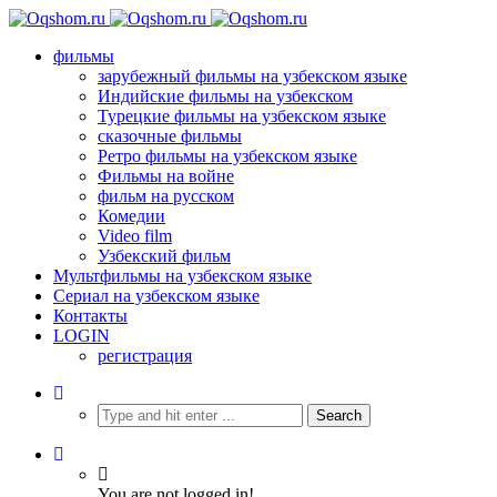
фильмы
зарубежный фильмы на узбекском языке
Индийские фильмы на узбекском
Турецкие фильмы на узбекском языке
сказочные фильмы
Ретро фильмы на узбекском языке
Фильмы на войне
фильм на русском
Комедии
Video film
Узбекский фильм
Мультфильмы на узбекском языке
Сериал на узбекском языке
Контакты
LOGIN
регистрация
You are not logged in!