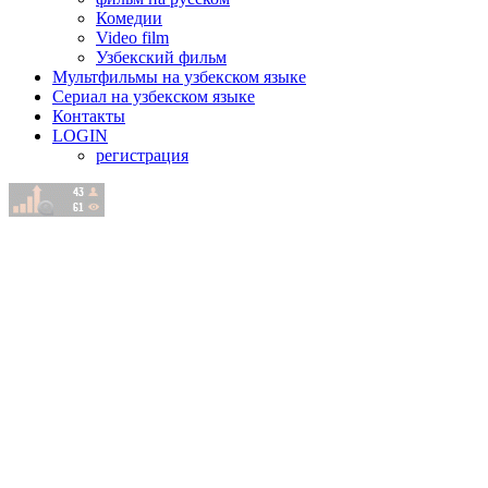
Комедии
Video film
Узбекский фильм
Мультфильмы на узбекском языке
Сериал на узбекском языке
Контакты
LOGIN
регистрация