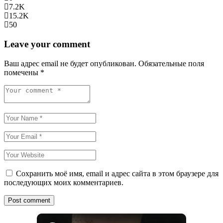
7.2K
15.2K
50
Leave your comment
Ваш адрес email не будет опубликован.
Обязательные поля
помечены
*
Сохранить моё имя, email и адрес сайта в этом браузере для
последующих моих комментариев.