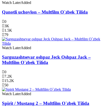
Watch Later
Added
Qanotli uchovlon – Multfilm O`zbek Tilida
0
3K
1.5K
79
Watch Later
Added
Sarguzashtsevar oshpaz Jeck Oshpaz Jack –
Multfilm O`zbek Tilida
0
7.2K
15.2K
50
Watch Later
Added
Spirit / Mustang 2 – Multfilm O`zbek Tilida