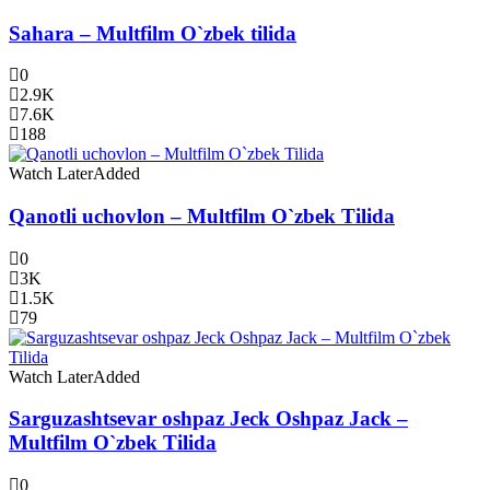
Sahara – Multfilm O`zbek tilida
0
2.9K
7.6K
188
Watch Later
Added
Qanotli uchovlon – Multfilm O`zbek Tilida
0
3K
1.5K
79
Watch Later
Added
Sarguzashtsevar oshpaz Jeck Oshpaz Jack –
Multfilm O`zbek Tilida
0