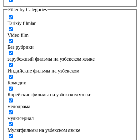
Filter by Categories
Tarixiy filmlar
Video film
Без рубрики
зарубежный фильмы на узбекском языке
Индийские фильмы на узбекском
Комедии
Корейские фильмы на узбекском языке
мелодрама
мультсериал
Мультфильмы на узбекском языке