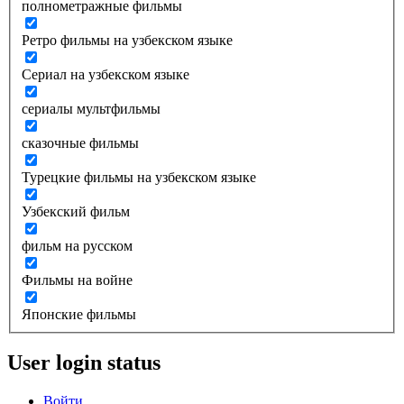
полнометражные фильмы
Ретро фильмы на узбекском языке
Сериал на узбекском языке
сериалы мультфильмы
сказочные фильмы
Турецкие фильмы на узбекском языке
Узбекский фильм
фильм на русском
Фильмы на войне
Японские фильмы
User login status
Войти