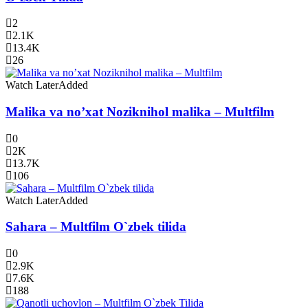
2
2.1K
13.4K
26
Watch Later
Added
Malika va no’xat Noziknihol malika – Multfilm
0
2K
13.7K
106
Watch Later
Added
Sahara – Multfilm O`zbek tilida
0
2.9K
7.6K
188