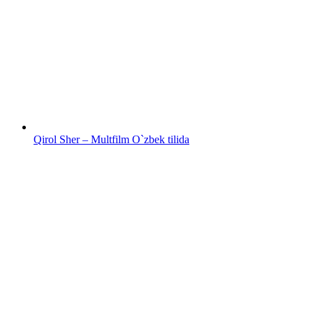
Qirol Sher – Multfilm O`zbek tilida