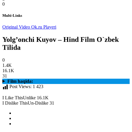
0
Multi-Links
Original Video
Ok.ru Playeri
Yolg’onchi Kuyov – Hind Film O`zbek
Tilida
0
1.4K
16.1K
31
Film haqida:
Post Views:
1 423
I Like This
Unlike
16.1K
I Dislike This
Un-Dislike
31