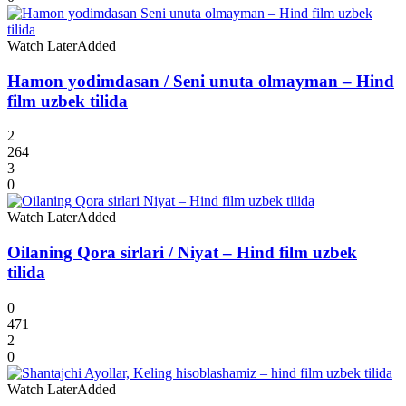
Watch Later
Added
Hamon yodimdasan / Seni unuta olmayman – Hind
film uzbek tilida
2
264
3
0
Watch Later
Added
Oilaning Qora sirlari / Niyat – Hind film uzbek
tilida
0
471
2
0
Watch Later
Added