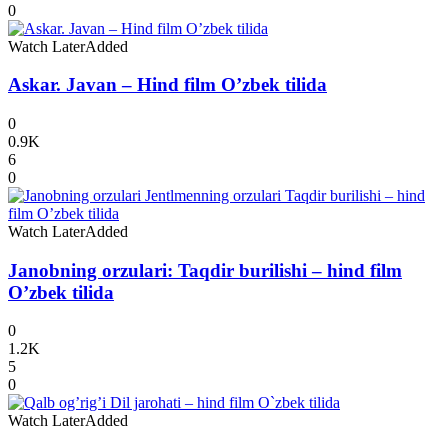
0
Watch Later
Added
Askar. Javan – Hind film O’zbek tilida
0
0.9K
6
0
Watch Later
Added
Janobning orzulari: Taqdir burilishi – hind film
O’zbek tilida
0
1.2K
5
0
Watch Later
Added