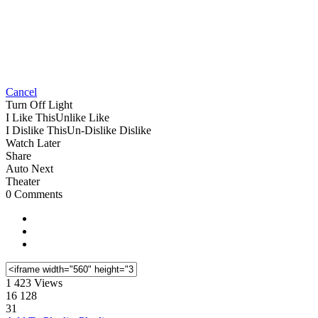
Cancel
Turn Off Light
I Like This
Unlike
Like
I Dislike This
Un-Dislike
Dislike
Watch Later
Share
Auto Next
Theater
0 Comments
1 423 Views
16 128
31