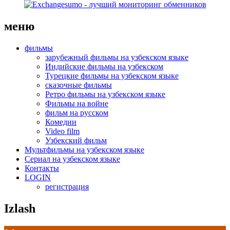
меню
фильмы
зарубежный фильмы на узбекском языке
Индийские фильмы на узбекском
Турецкие фильмы на узбекском языке
сказочные фильмы
Ретро фильмы на узбекском языке
Фильмы на войне
фильм на русском
Комедии
Video film
Узбекский фильм
Мультфильмы на узбекском языке
Сериал на узбекском языке
Контакты
LOGIN
регистрация
Izlash