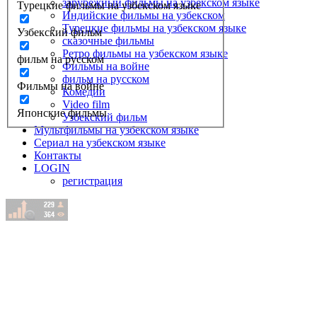
зарубежный фильмы на узбекском языке
Турецкие фильмы на узбекском языке
Индийские фильмы на узбекском
Турецкие фильмы на узбекском языке
Узбекский фильм
сказочные фильмы
Ретро фильмы на узбекском языке
фильм на русском
Фильмы на войне
фильм на русском
Фильмы на войне
Комедии
Video film
Японские фильмы
Узбекский фильм
Мультфильмы на узбекском языке
Сериал на узбекском языке
Контакты
LOGIN
регистрация