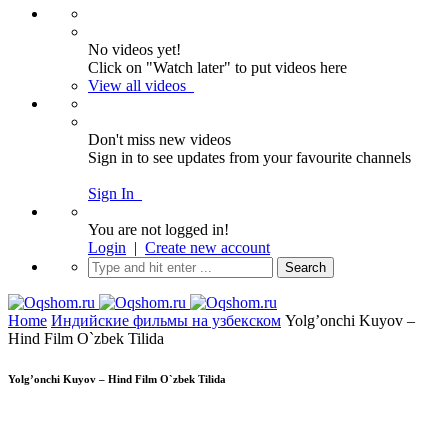
No videos yet!
Click on "Watch later" to put videos here
View all videos
Don't miss new videos
Sign in to see updates from your favourite channels
Sign In
You are not logged in!
Login
|
Create new account
Home
Индийские фильмы на узбекском
Yolg’onchi Kuyov –
Hind Film O`zbek Tilida
Yolg’onchi Kuyov – Hind Film O`zbek Tilida