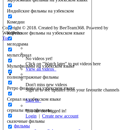
Индийские фильмы на узбекском
Комедии
Copyright © 2018. Created by BeeTeam368. Powered by
Корейские фильмы на узбекском языке
WordPress
Top
мелодрама
мультсериал
No videos yet!
Click on "Watch later" to put videos here
Мультфильмы на узбекском языке
View all videos
полнометражные фильмы
Don't miss new videos
Ретро фильмы на узбекском языке
Sign in to see updates from your favourite channels
Сериал на узбекском языке
Sign In
сериалы мультфильмы
You are not logged in!
Login
|
Create new account
сказочные фильмы
фильмы