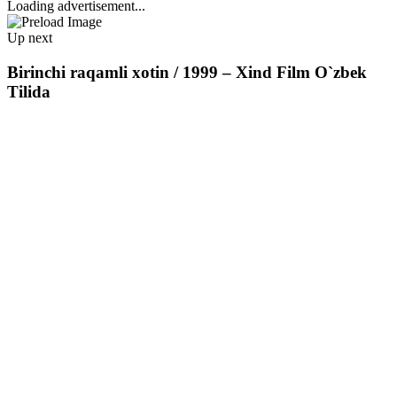
Loading advertisement...
Up next
Birinchi raqamli xotin / 1999 – Xind Film O`zbek
Tilida