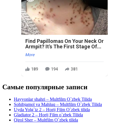
Find Papillomas On Your Neck Or
Armpit? It's The First Stage Of...
More
189
194
381
Самые популярные записи
Hayvonlar shahri – Multfilm O`zbek Tilida
Sohibjamol va Mahluq – Multfilm O`zbek Tilida
Uyda Yolg`iz 2 – Horij Film O`zbek tilida
Gladiator 2 – Horij Film o`zbek Tilida
Qirol Sher – Multfilm O`zbek tilida