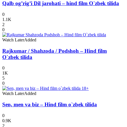
Qalb og’rig’i Dil jarohati – hind film O`zbek tilida
0
1.1K
2
0
Watch Later
Added
Rajkumar / Shahzoda / Podshoh – Hind film
O`zbek tilida
0
1K
5
0
Watch Later
Added
Sen, men va biz – Hind film o`zbek tilida
0
0.9K
2