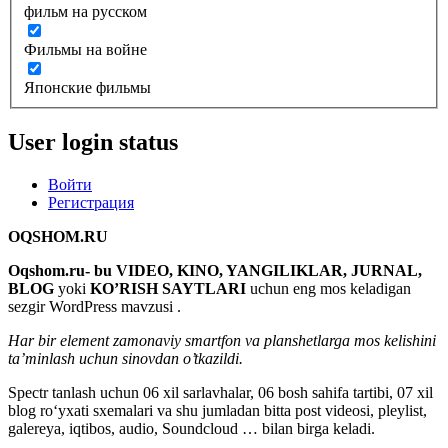
фильм на русском
Фильмы на войне
Японские фильмы
User login status
Войти
Регистрация
OQSHOM.RU
Oqshom.ru- bu VIDEO, KINO, YANGILIKLAR, JURNAL,
BLOG
yoki
KO’RISH SAYTLARI
uchun eng mos keladigan
sezgir WordPress mavzusi
.
Har bir element zamonaviy smartfon va planshetlarga mos kelishini
ta’minlash uchun sinovdan o’tkazildi.
Spectr tanlash uchun 06 xil sarlavhalar, 06 bosh sahifa tartibi, 07 xil
blog roʻyxati sxemalari va shu jumladan bitta post videosi, pleylist,
galereya, iqtibos, audio, Soundcloud … bilan birga keladi.