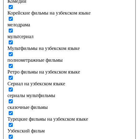
Комедии
Корейские фильмы на узбекском языке
мелодрама
мультсериал
Мультфильмы на узбекском языке
полнометражные фильмы
Ретро фильмы на узбекском языке
Сериал на узбекском языке
сериалы мультфильмы
сказочные фильмы
Турецкие фильмы на узбекском языке
Узбекский фильм