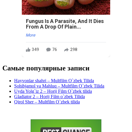
Fungus Is A Parasite, And It Dies
From A Drop Of Plain...
More
349
76
298
Самые популярные записи
Hayvonlar shahri – Multfilm O`zbek Tilida
Sohibjamol va Mahluq – Multfilm O`zbek Tilida
Uyda Yolg`iz 2 – Horij Film O`zbek tilida
Gladiator 2 – Horij Film o`zbek Tilida
Qirol Sher – Multfilm O`zbek tilida