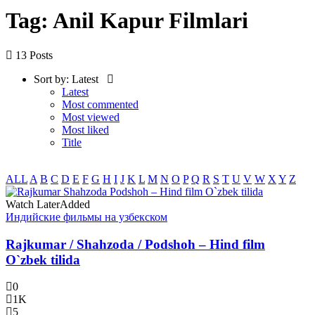
Tag: Anil Kapur Filmlari
13 Posts
Sort by:
Latest
Latest
Most commented
Most viewed
Most liked
Title
ALL
A
B
C
D
E
F
G
H
I
J
K
L
M
N
O
P
Q
R
S
T
U
V
W
X
Y
Z
Watch Later
Added
Индийские фильмы на узбекском
Rajkumar / Shahzoda / Podshoh – Hind film
O`zbek tilida
0
1K
5