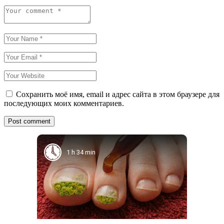
Сохранить моё имя, email и адрес сайта в этом браузере для
последующих моих комментариев.
1 h 34 min