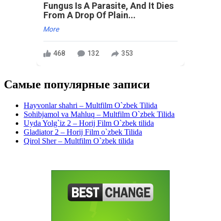
Fungus Is A Parasite, And It Dies
From A Drop Of Plain...
More
468
132
353
Самые популярные записи
Hayvonlar shahri – Multfilm O`zbek Tilida
Sohibjamol va Mahluq – Multfilm O`zbek Tilida
Uyda Yolg`iz 2 – Horij Film O`zbek tilida
Gladiator 2 – Horij Film o`zbek Tilida
Qirol Sher – Multfilm O`zbek tilida