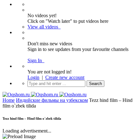
No videos yet!
Click on "Watch later" to put videos here
View all videos
Don't miss new videos
Sign in to see updates from your favourite channels
Sign In
You are not logged in!
Login
|
Create new account
Home
Индийские фильмы на узбекском
Tezz hind film – Hind
film o`zbek tilida
Tezz hind film – Hind film o`zbek tilida
Loading advertisement...