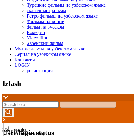
Турецкие фильмы на узбекском языке
сказочные фильмы
Ретро фильмы на узбекском языке
Фильмы на войне
фильм на русском
Комедии
Video film
Узбекский фильм
Мультфильмы на узбекском языке
Сериал на узбекском языке
Контакты
LOGIN
регистрация
Izlash
More results...
User login status
Exact matches only