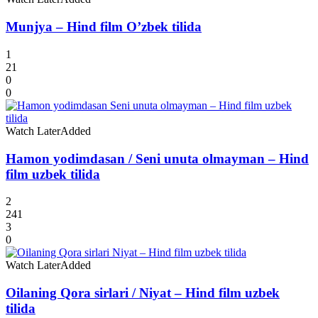
Munjya – Hind film O’zbek tilida
1
21
0
0
Watch Later
Added
Hamon yodimdasan / Seni unuta olmayman – Hind
film uzbek tilida
2
241
3
0
Watch Later
Added
Oilaning Qora sirlari / Niyat – Hind film uzbek
tilida