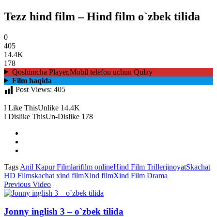
Tezz hind film – Hind film o`zbek tilida
0
405
14.4K
178
Qoshimcha Player,Mobil telefon uchun Qulay
Film haqida
Post Views:
405
I Like This
Unlike
14.4K
I Dislike This
Un-Dislike
178
Tags
Anil Kapur Filmlari
film online
Hind Film Triller
jinoyat
Skachat
HD Film
skachat xind film
Xind film
Xind Film Drama
Previous Video
Jonny inglish 3 – o`zbek tilida