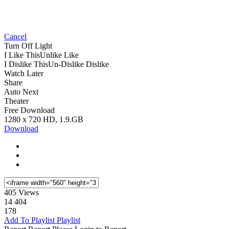
Cancel
Turn Off Light
I Like This
Unlike
Like
I Dislike This
Un-Dislike
Dislike
Watch Later
Share
Auto Next
Theater
Free Download
1280 x 720 HD, 1.9.GB
Download
405 Views
14 404
178
Add To Playlist
Playlist