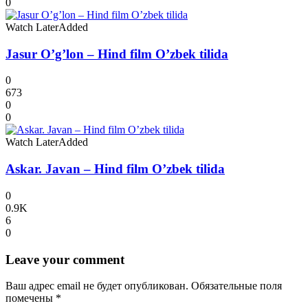
0
Watch Later
Added
Jasur O’g’lon – Hind film O’zbek tilida
0
673
0
0
Watch Later
Added
Askar. Javan – Hind film O’zbek tilida
0
0.9K
6
0
Leave your comment
Ваш адрес email не будет опубликован.
Обязательные поля
помечены
*