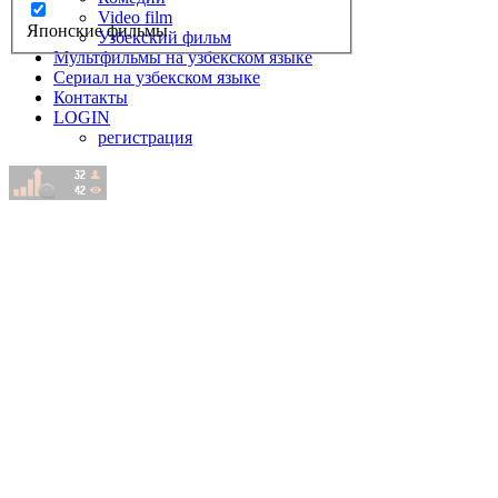
Video film
Японские фильмы
Узбекский фильм
Мультфильмы на узбекском языке
Сериал на узбекском языке
Контакты
LOGIN
регистрация