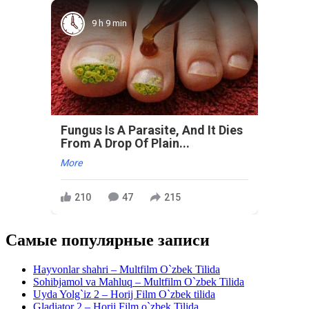
9 h 9 min
Fungus Is A Parasite, And It Dies
From A Drop Of Plain...
More
210
47
215
Самые популярные записи
Hayvonlar shahri – Multfilm O`zbek Tilida
Sohibjamol va Mahluq – Multfilm O`zbek Tilida
Uyda Yolg`iz 2 – Horij Film O`zbek tilida
Gladiator 2 – Horij Film o`zbek Tilida