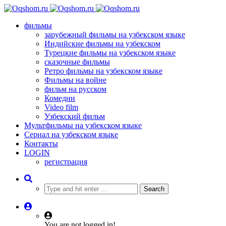
фильмы
зарубежный фильмы на узбекском языке
Индийские фильмы на узбекском
Турецкие фильмы на узбекском языке
сказочные фильмы
Ретро фильмы на узбекском языке
Фильмы на войне
фильм на русском
Комедии
Video film
Узбекский фильм
Мультфильмы на узбекском языке
Сериал на узбекском языке
Контакты
LOGIN
регистрация
You are not logged in!