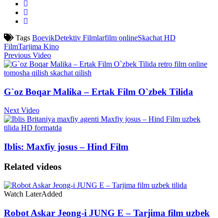
Tags
Boevik
Detektiv Filmlar
film online
Skachat HD
Film
Tarjima Kino
Previous Video
G`oz Boqar Malika – Ertak Film O`zbek Tilida
Next Video
Iblis: Maxfiy josus – Hind Film
Related videos
Watch Later
Added
Robot Askar Jeong-i JUNG E – Tarjima film uzbek