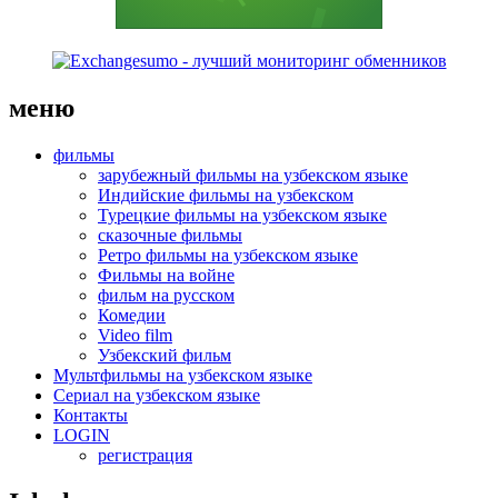
меню
фильмы
зарубежный фильмы на узбекском языке
Индийские фильмы на узбекском
Турецкие фильмы на узбекском языке
сказочные фильмы
Ретро фильмы на узбекском языке
Фильмы на войне
фильм на русском
Комедии
Video film
Узбекский фильм
Мультфильмы на узбекском языке
Сериал на узбекском языке
Контакты
LOGIN
регистрация