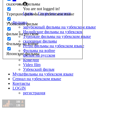
сказочные фильмы
You are not logged in!
Login
|
Create new account
Турецкие фильмы на узбекском языке
фильмы
Узбекский фильм
зарубежный фильмы на узбекском языке
Индийские фильмы на узбекском
фильм на русском
Турецкие фильмы на узбекском языке
сказочные фильмы
Фильмы на войне
Ретро фильмы на узбекском языке
Фильмы на войне
Японские фильмы
фильм на русском
Комедии
Video film
Узбекский фильм
Мультфильмы на узбекском языке
Сериал на узбекском языке
Контакты
LOGIN
регистрация