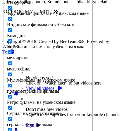
galereya, iqtibos, audio, Soundcloud … bilan birga keladi.
Без рубрики
KO’PROQ MA’LUMOT
зарубежный фильмы на узбекском языке
Индийские фильмы на узбекском
Комедии
Copyright © 2018. Created by BeeTeam368. Powered by
Корейские фильмы на узбекском языке
WordPress
Top
мелодрама
мультсериал
No videos yet!
Мультфильмы на узбекском языке
Click on "Watch later" to put videos here
View all videos
полнометражные фильмы
Ретро фильмы на узбекском языке
Don't miss new videos
Сериал на узбекском языке
Sign in to see updates from your favourite channels
сериалы мультфильмы
Sign In