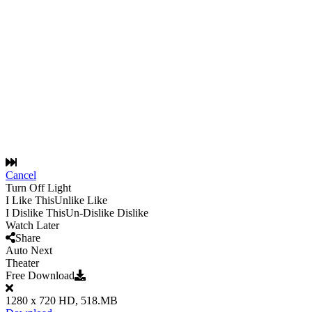
Cancel
Turn Off Light
I Like This
Unlike
Like
I Dislike This
Un-Dislike
Dislike
Watch Later
Share
Auto Next
Theater
Free Download
1280 x 720 HD, 518.MB