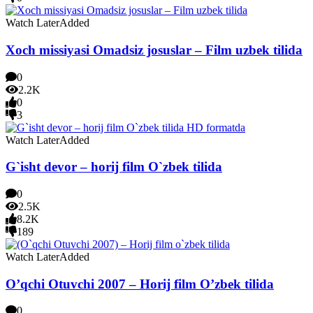
Watch Later
Added
Xoch missiyasi Omadsiz josuslar – Film uzbek tilida
0
2.2K
0
3
Watch Later
Added
G`isht devor – horij film O`zbek tilida
0
2.5K
8.2K
189
Watch Later
Added
O’qchi Otuvchi 2007 – Horij film O’zbek tilida
0