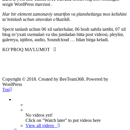
sezgir WordPress mavzusi
.
Har bir element zamonaviy smartfon va planshetlarga mos kelishini
ta’minlash uchun sinovdan o’tkazildi.
Spectr tanlash uchun 06 xil sarlavhalar, 06 bosh sahifa tartibi, 07 xil
blog roʻyxati sxemalari va shu jumladan bitta post videosi, pleylist,
galereya, iqtibos, audio, Soundcloud … bilan birga keladi.
KO’PROQ MA’LUMOT
Copyright © 2018. Created by BeeTeam368. Powered by
WordPress
Top
No videos yet!
Click on "Watch later" to put videos here
View all videos