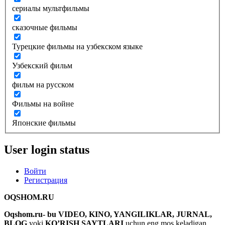
сериалы мультфильмы
сказочные фильмы
Турецкие фильмы на узбекском языке
Узбекский фильм
фильм на русском
Фильмы на войне
Японские фильмы
User login status
Войти
Регистрация
OQSHOM.RU
Oqshom.ru- bu VIDEO, KINO, YANGILIKLAR, JURNAL,
BLOG
yoki
KO’RISH SAYTLARI
uchun eng mos keladigan