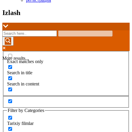
регистрация
Izlash
More results...
Exact matches only
Search in title
Search in content
Filter by Categories
Tarixiy filmlar