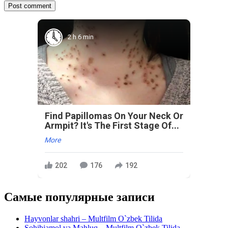
2 h 6 min
Find Papillomas On Your Neck Or
Armpit? It's The First Stage Of...
More
202
176
192
Самые популярные записи
Hayvonlar shahri – Multfilm O`zbek Tilida
Sohibjamol va Mahluq – Multfilm O`zbek Tilida