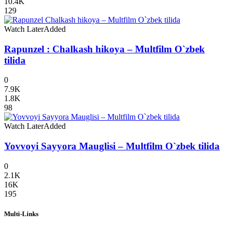
10.4K
129
Watch Later
Added
Rapunzel : Chalkash hikoya – Multfilm O`zbek
tilida
0
7.9K
1.8K
98
Watch Later
Added
Yovvoyi Sayyora Mauglisi – Multfilm O`zbek tilida
0
2.1K
16K
195
Multi-Links