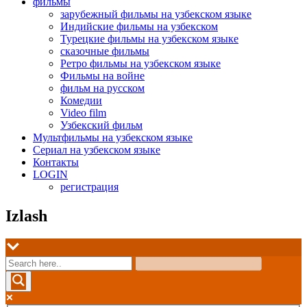
фильмы
зарубежный фильмы на узбекском языке
Индийские фильмы на узбекском
Турецкие фильмы на узбекском языке
сказочные фильмы
Ретро фильмы на узбекском языке
Фильмы на войне
фильм на русском
Комедии
Video film
Узбекский фильм
Мультфильмы на узбекском языке
Сериал на узбекском языке
Контакты
LOGIN
регистрация
Izlash