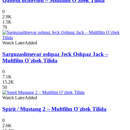
Qanotli uchovlon – Multfilm O`zbek Tilida
0
2.9K
1.5K
79
Watch Later
Added
Sarguzashtsevar oshpaz Jeck Oshpaz Jack –
Multfilm O`zbek Tilida
0
7.1K
15.2K
50
Watch Later
Added
Spirit / Mustang 2 – Multfilm O`zbek Tilida
0
2.6K