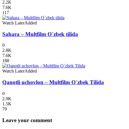
2.2K
7.6K
117
Watch Later
Added
Sahara – Multfilm O`zbek tilida
0
2.8K
7.6K
188
Watch Later
Added
Qanotli uchovlon – Multfilm O`zbek Tilida
0
2.9K
1.5K
79
Leave your comment