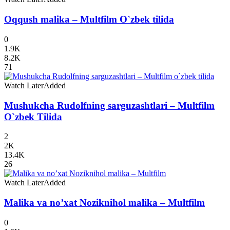
Oqqush malika – Multfilm O`zbek tilida
0
1.9K
8.2K
71
Watch Later
Added
Mushukcha Rudolfning sarguzashtlari – Multfilm
O`zbek Tilida
2
2K
13.4K
26
Watch Later
Added
Malika va no’xat Noziknihol malika – Multfilm
0