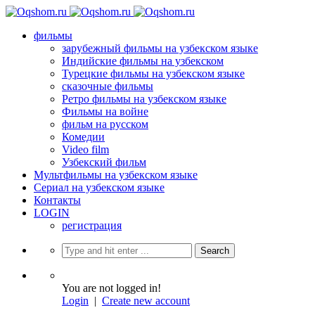
фильмы
зарубежный фильмы на узбекском языке
Индийские фильмы на узбекском
Турецкие фильмы на узбекском языке
сказочные фильмы
Ретро фильмы на узбекском языке
Фильмы на войне
фильм на русском
Комедии
Video film
Узбекский фильм
Мультфильмы на узбекском языке
Сериал на узбекском языке
Контакты
LOGIN
регистрация
You are not logged in!
Login
|
Create new account