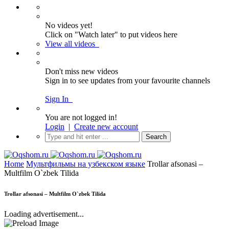
No videos yet!
Click on "Watch later" to put videos here
View all videos
Don't miss new videos
Sign in to see updates from your favourite channels
Sign In
You are not logged in!
Login
|
Create new account
Home
Мультфильмы на узбекском языке
Trollar afsonasi –
Multfilm O`zbek Tilida
Trollar afsonasi – Multfilm O`zbek Tilida
Loading advertisement...