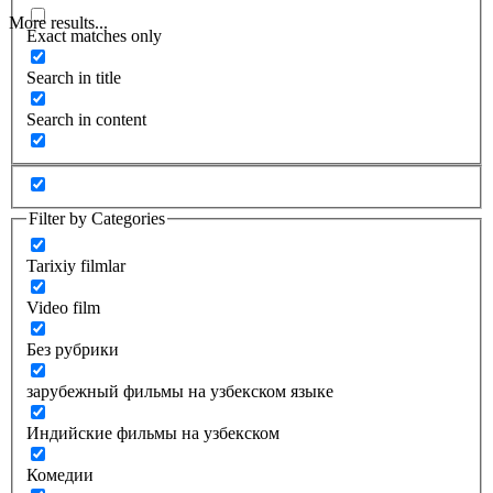
More results...
Exact matches only
Search in title
Search in content
Filter by Categories
Tarixiy filmlar
Video film
Без рубрики
зарубежный фильмы на узбекском языке
Индийские фильмы на узбекском
Комедии