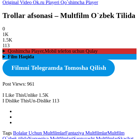
Original Video
Ok.ru Playeri
Qo`shimcha Player
Trollar afsonasi – Multfilm O`zbek Tilida
0
1K
1.5K
113
Qoshimcha Player,Mobil telefon uchun Qulay
Film Haqida
Filmni Telegramda Tomosha Qilish
Post Views:
961
I Like This
Unlike
1.5K
I Dislike This
Un-Dislike
113
Tags
Bolalar Uchun Multfilmlar
Fantaziya Multfilmlar
Multfilm
O`zbek tilida
Norvegiya Multfilmlari
Sarguzasht Multfilmlar
Skachat