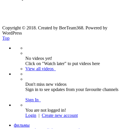
Copyright © 2018. Created by BeeTeam368. Powered by
WordPress
Top
No videos yet!
Click on "Watch later" to put videos here
View all videos
Don't miss new videos
Sign in to see updates from your favourite channels
Sign In
You are not logged in!
Login
|
Create new account
фильмы