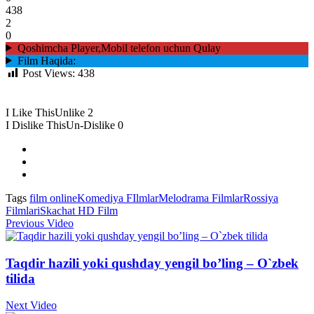
438
2
0
Qoshimcha Player,Mobil telefon uchun Qulay
Film Haqida:
Post Views:
438
I Like This
Unlike
2
I Dislike This
Un-Dislike
0
Tags
film online
Komediya FIlmlar
Melodrama Filmlar
Rossiya
Filmlari
Skachat HD Film
Previous Video
Taqdir hazili yoki qushday yengil bo’ling – O`zbek
tilida
Next Video