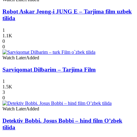
Robot Askar Jeong-i JUNG E – Tarjima film uzbek
tilida
1
1.1K
0
0
Watch Later
Added
Sarviqomat Dilbarim – Tarjima Film
1
1.5K
3
0
Watch Later
Added
Detektiv Bobbi. Josus Bobbi – hind film O’zbek
tilida