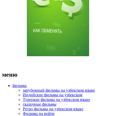
меню
фильмы
зарубежный фильмы на узбекском языке
Индийские фильмы на узбекском
Турецкие фильмы на узбекском языке
сказочные фильмы
Ретро фильмы на узбекском языке
Фильмы на войне