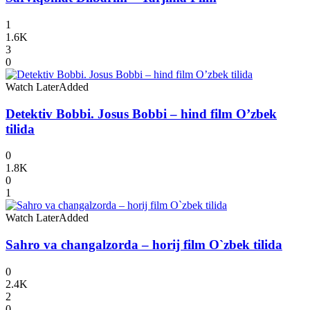
1
1.6K
3
0
Watch Later
Added
Detektiv Bobbi. Josus Bobbi – hind film O’zbek
tilida
0
1.8K
0
1
Watch Later
Added
Sahro va changalzorda – horij film O`zbek tilida
0
2.4K
2
0