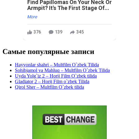
Find Papillomas On Your Neck Or
Armpit? It's The First Stage Of...
More
376
139
345
Самые популярные записи
Hayvonlar shahri – Multfilm O`zbek Tilida
Sohibjamol va Mahluq – Multfilm O`zbek Tilida
Uyda Yolg`iz 2 – Horij Film O`zbek tilida
Gladiator 2 – Horij Film o`zbek Tilida
Qirol Sher – Multfilm O`zbek tilida