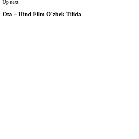
Up next
Ota – Hind Film O`zbek Tilida