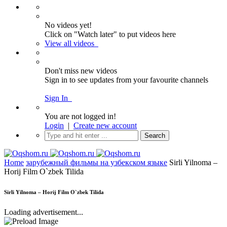
No videos yet!
Click on "Watch later" to put videos here
View all videos
Don't miss new videos
Sign in to see updates from your favourite channels
Sign In
You are not logged in!
Login
|
Create new account
Home
зарубежный фильмы на узбекском языке
Sirli Yilnoma –
Horij Film O`zbek Tilida
Sirli Yilnoma – Horij Film O`zbek Tilida
Loading advertisement...