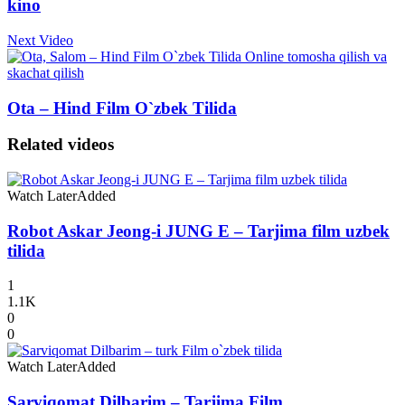
kino
Next Video
Ota – Hind Film O`zbek Tilida
Related videos
Watch Later
Added
Robot Askar Jeong-i JUNG E – Tarjima film uzbek
tilida
1
1.1K
0
0
Watch Later
Added
Sarviqomat Dilbarim – Tarjima Film