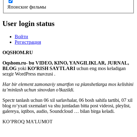
Японские фильмы
User login status
Войти
Регистрация
OQSHOM.RU
Oqshom.ru- bu VIDEO, KINO, YANGILIKLAR, JURNAL,
BLOG
yoki
KO’RISH SAYTLARI
uchun eng mos keladigan
sezgir WordPress mavzusi
.
Har bir element zamonaviy smartfon va planshetlarga mos kelishini
ta’minlash uchun sinovdan o’tkazildi.
Spectr tanlash uchun 06 xil sarlavhalar, 06 bosh sahifa tartibi, 07 xil
blog roʻyxati sxemalari va shu jumladan bitta post videosi, pleylist,
galereya, iqtibos, audio, Soundcloud … bilan birga keladi.
KO’PROQ MA’LUMOT