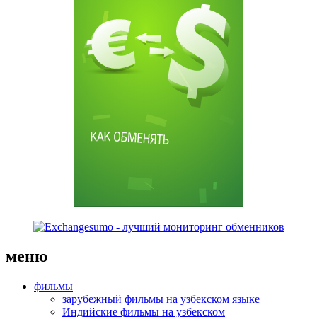
меню
фильмы
зарубежный фильмы на узбекском языке
Индийские фильмы на узбекском