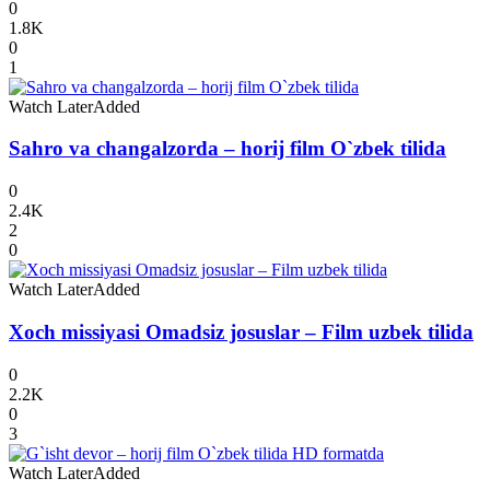
0
1.8K
0
1
Watch Later
Added
Sahro va changalzorda – horij film O`zbek tilida
0
2.4K
2
0
Watch Later
Added
Xoch missiyasi Omadsiz josuslar – Film uzbek tilida
0
2.2K
0
3
Watch Later
Added