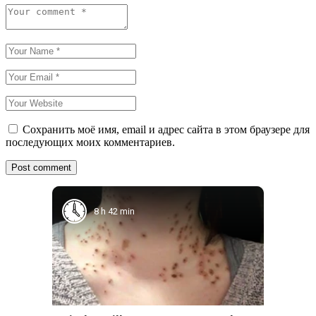
Сохранить моё имя, email и адрес сайта в этом браузере для
последующих моих комментариев.
8 h 42 min