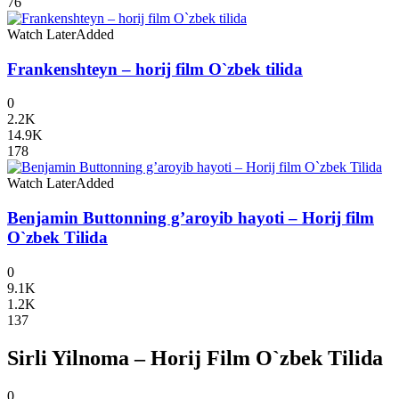
76
Watch Later
Added
Frankenshteyn – horij film O`zbek tilida
0
2.2K
14.9K
178
Watch Later
Added
Benjamin Buttonning g’aroyib hayoti – Horij film
O`zbek Tilida
0
9.1K
1.2K
137
Sirli Yilnoma – Horij Film O`zbek Tilida
0