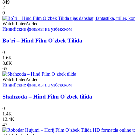
849
2
0
Watch Later
Added
Индийские фильмы на узбекском
Bo`ri – Hind Film O`zbek Tilida
0
1.6K
8.8K
65
Watch Later
Added
Индийские фильмы на узбекском
Shahzoda – Hind Film O`zbek tilida
0
1.4K
12.4K
47