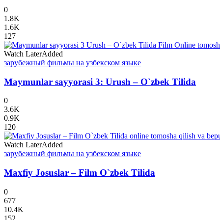
0
1.8K
1.6K
127
Watch Later
Added
зарубежный фильмы на узбекском языке
Maymunlar sayyorasi 3: Urush – O`zbek Tilida
0
3.6K
0.9K
120
Watch Later
Added
зарубежный фильмы на узбекском языке
Maxfiy Josuslar – Film O`zbek Tilida
0
677
10.4K
152