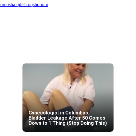
Gynecologist in Columbus:
Bladder Leakage After 50 Comes
Down to 1 Thing (Stop Doing This)