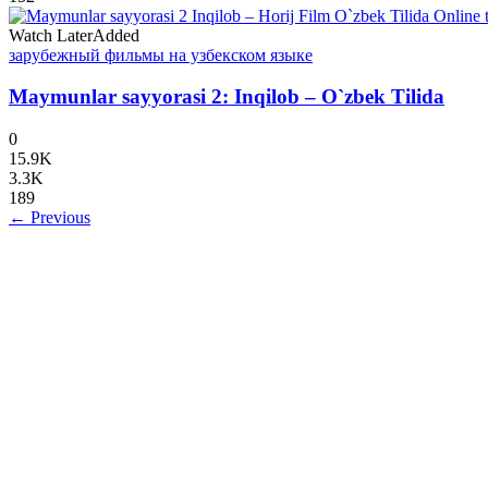
Watch Later
Added
зарубежный фильмы на узбекском языке
Maymunlar sayyorasi 2: Inqilob – O`zbek Tilida
0
15.9K
3.3K
189
←
Previous