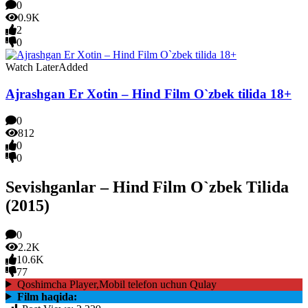
0
0.9K
2
0
Watch Later
Added
Ajrashgan Er Xotin – Hind Film O`zbek tilida 18+
0
812
0
0
Sevishganlar – Hind Film O`zbek Tilida
(2015)
0
2.2K
10.6K
77
Qoshimcha Player,Mobil telefon uchun Qulay
Film haqida: