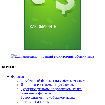
меню
фильмы
зарубежный фильмы на узбекском языке
Индийские фильмы на узбекском
Турецкие фильмы на узбекском языке
сказочные фильмы
Ретро фильмы на узбекском языке
Фильмы на войне