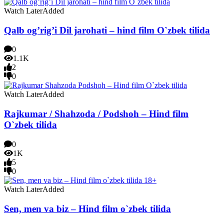
Watch Later
Added
Qalb og’rig’i Dil jarohati – hind film O`zbek tilida
0
1.1K
2
0
Watch Later
Added
Rajkumar / Shahzoda / Podshoh – Hind film
O`zbek tilida
0
1K
5
0
Watch Later
Added
Sen, men va biz – Hind film o`zbek tilida