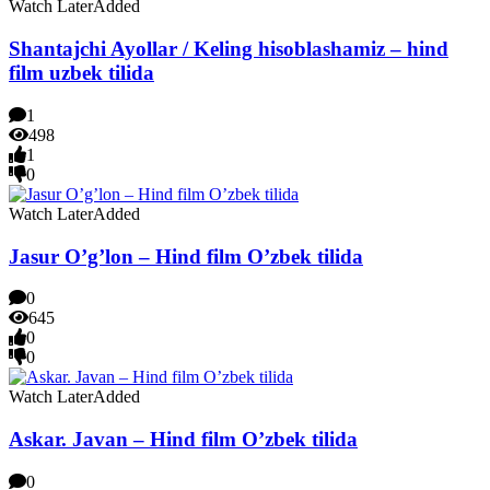
Watch Later
Added
Shantajchi Ayollar / Keling hisoblashamiz – hind
film uzbek tilida
1
498
1
0
Watch Later
Added
Jasur O’g’lon – Hind film O’zbek tilida
0
645
0
0
Watch Later
Added
Askar. Javan – Hind film O’zbek tilida
0