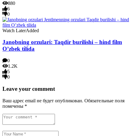
880
6
0
Watch Later
Added
Janobning orzulari: Taqdir burilishi – hind film
O’zbek tilida
0
1.2K
5
0
Leave your comment
Ваш адрес email не будет опубликован.
Обязательные поля
помечены
*