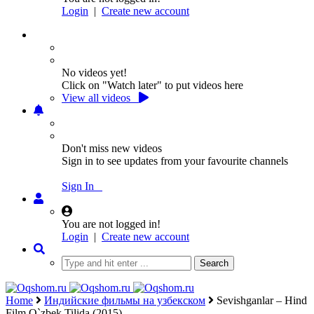
Login
|
Create new account
No videos yet!
Click on "Watch later" to put videos here
View all videos
Don't miss new videos
Sign in to see updates from your favourite channels
Sign In
You are not logged in!
Login
|
Create new account
Home
Индийские фильмы на узбекском
Sevishganlar – Hind
Film O`zbek Tilida (2015)