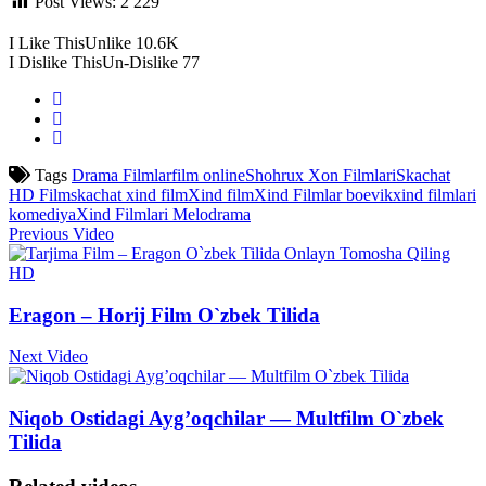
Post Views:
2 229
I Like This
Unlike
10.6K
I Dislike This
Un-Dislike
77
Tags
Drama Filmlar
film online
Shohrux Xon Filmlari
Skachat
HD Film
skachat xind film
Xind film
Xind Filmlar boevik
xind filmlari
komediya
Xind Filmlari Melodrama
Previous Video
Eragon – Horij Film O`zbek Tilida
Next Video
Niqob Ostidagi Ayg’oqchilar — Multfilm O`zbek
Tilida