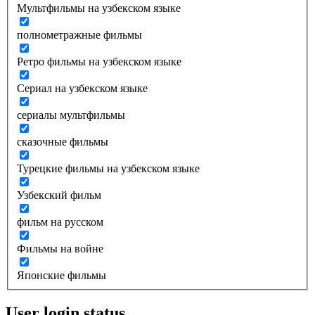
Мультфильмы на узбекском языке
полнометражные фильмы
Ретро фильмы на узбекском языке
Сериал на узбекском языке
сериалы мультфильмы
сказочные фильмы
Турецкие фильмы на узбекском языке
Узбекский фильм
фильм на русском
Фильмы на войне
Японские фильмы
User login status