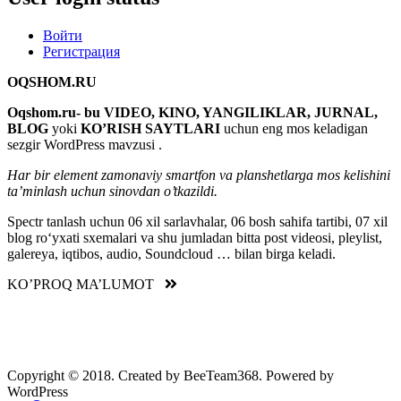
Войти
Регистрация
OQSHOM.RU
Oqshom.ru- bu VIDEO, KINO, YANGILIKLAR, JURNAL,
BLOG
yoki
KO’RISH SAYTLARI
uchun eng mos keladigan
sezgir WordPress mavzusi
.
Har bir element zamonaviy smartfon va planshetlarga mos kelishini
ta’minlash uchun sinovdan o’tkazildi.
Spectr tanlash uchun 06 xil sarlavhalar, 06 bosh sahifa tartibi, 07 xil
blog roʻyxati sxemalari va shu jumladan bitta post videosi, pleylist,
galereya, iqtibos, audio, Soundcloud … bilan birga keladi.
KO’PROQ MA’LUMOT
Copyright © 2018. Created by BeeTeam368. Powered by
WordPress