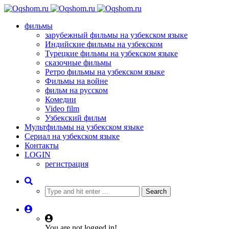
фильмы
зарубежный фильмы на узбекском языке
Индийские фильмы на узбекском
Турецкие фильмы на узбекском языке
сказочные фильмы
Ретро фильмы на узбекском языке
Фильмы на войне
фильм на русском
Комедии
Video film
Узбекский фильм
Мультфильмы на узбекском языке
Сериал на узбекском языке
Контакты
LOGIN
регистрация
You are not logged in!