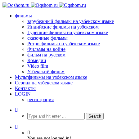
фильмы
зарубежный фильмы на узбекском языке
Индийские фильмы на узбекском
Турецкие фильмы на узбекском языке
сказочные фильмы
Ретро фильмы на узбекском языке
Фильмы на войне
фильм на русском
Комедии
Video film
Узбекский фильм
Мультфильмы на узбекском языке
Сериал на узбекском языке
Контакты
LOGIN
регистрация
You are not logged in!