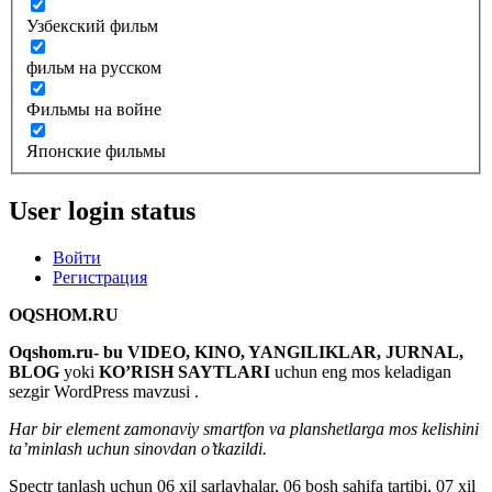
Узбекский фильм
фильм на русском
Фильмы на войне
Японские фильмы
User login status
Войти
Регистрация
OQSHOM.RU
Oqshom.ru- bu VIDEO, KINO, YANGILIKLAR, JURNAL,
BLOG
yoki
KO’RISH SAYTLARI
uchun eng mos keladigan
sezgir WordPress mavzusi
.
Har bir element zamonaviy smartfon va planshetlarga mos kelishini
ta’minlash uchun sinovdan o’tkazildi.
Spectr tanlash uchun 06 xil sarlavhalar, 06 bosh sahifa tartibi, 07 xil