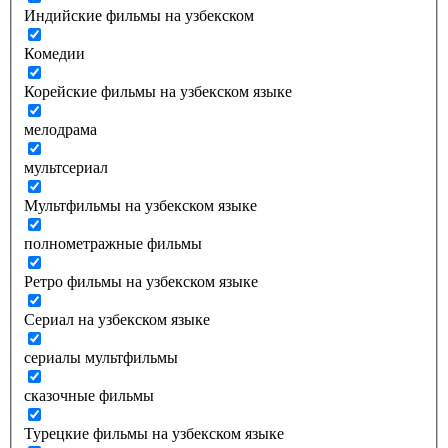
Индийские фильмы на узбекском
Комедии
Корейские фильмы на узбекском языке
мелодрама
мультсериал
Мультфильмы на узбекском языке
полнометражные фильмы
Ретро фильмы на узбекском языке
Сериал на узбекском языке
сериалы мультфильмы
сказочные фильмы
Турецкие фильмы на узбекском языке