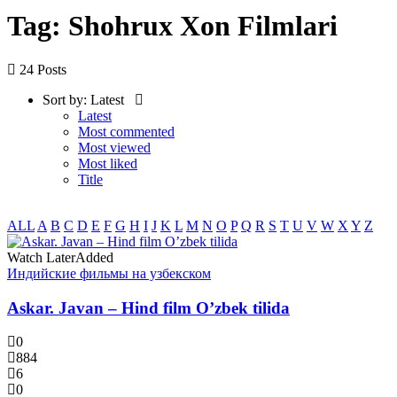
Tag: Shohrux Xon Filmlari
24 Posts
Sort by:
Latest
Latest
Most commented
Most viewed
Most liked
Title
ALL
A
B
C
D
E
F
G
H
I
J
K
L
M
N
O
P
Q
R
S
T
U
V
W
X
Y
Z
Watch Later
Added
Индийские фильмы на узбекском
Askar. Javan – Hind film O’zbek tilida
0
884
6
0