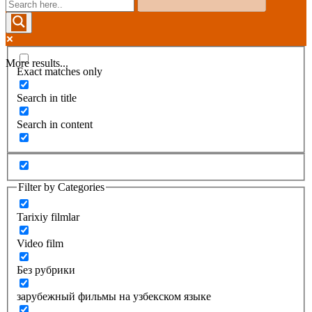
More results...
Exact matches only
Search in title
Search in content
Filter by Categories
Tarixiy filmlar
Video film
Без рубрики
зарубежный фильмы на узбекском языке