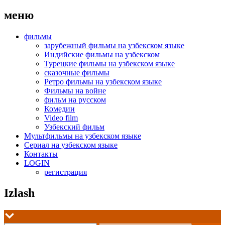
меню
фильмы
зарубежный фильмы на узбекском языке
Индийские фильмы на узбекском
Турецкие фильмы на узбекском языке
сказочные фильмы
Ретро фильмы на узбекском языке
Фильмы на войне
фильм на русском
Комедии
Video film
Узбекский фильм
Мультфильмы на узбекском языке
Сериал на узбекском языке
Контакты
LOGIN
регистрация
Izlash