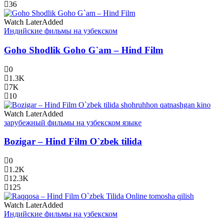
36
Watch Later
Added
Индийские фильмы на узбекском
Goho Shodlik Goho G`am – Hind Film
0
1.3K
7K
10
Watch Later
Added
зарубежный фильмы на узбекском языке
Bozigar – Hind Film O`zbek tilida
0
1.2K
12.3K
125
Watch Later
Added
Индийские фильмы на узбекском