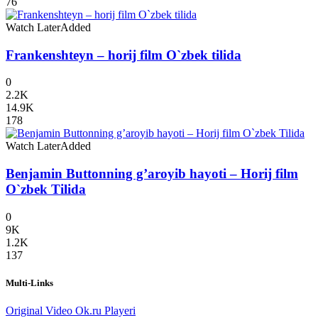
76
Watch Later
Added
Frankenshteyn – horij film O`zbek tilida
0
2.2K
14.9K
178
Watch Later
Added
Benjamin Buttonning g’aroyib hayoti – Horij film
O`zbek Tilida
0
9K
1.2K
137
Multi-Links
Original Video
Ok.ru Playeri