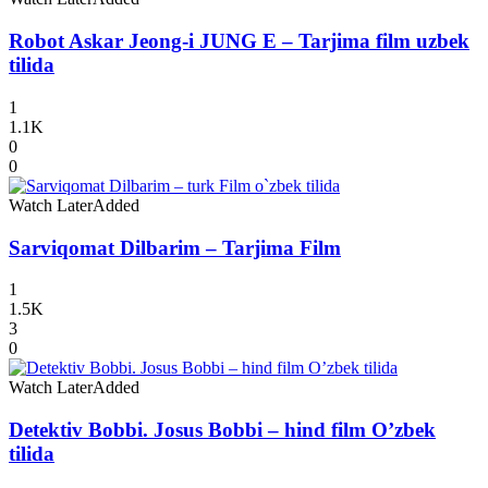
Robot Askar Jeong-i JUNG E – Tarjima film uzbek
tilida
1
1.1K
0
0
Watch Later
Added
Sarviqomat Dilbarim – Tarjima Film
1
1.5K
3
0
Watch Later
Added
Detektiv Bobbi. Josus Bobbi – hind film O’zbek
tilida