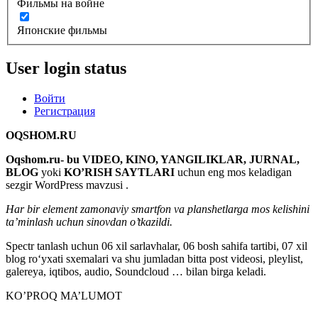
Фильмы на войне
Японские фильмы
User login status
Войти
Регистрация
OQSHOM.RU
Oqshom.ru- bu VIDEO, KINO, YANGILIKLAR, JURNAL,
BLOG
yoki
KO’RISH SAYTLARI
uchun eng mos keladigan
sezgir WordPress mavzusi
.
Har bir element zamonaviy smartfon va planshetlarga mos kelishini
ta’minlash uchun sinovdan o’tkazildi.
Spectr tanlash uchun 06 xil sarlavhalar, 06 bosh sahifa tartibi, 07 xil
blog roʻyxati sxemalari va shu jumladan bitta post videosi, pleylist,
galereya, iqtibos, audio, Soundcloud … bilan birga keladi.
KO’PROQ MA’LUMOT