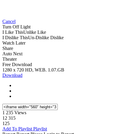
Cancel
Turn Off Light
I Like This
Unlike
Like
I Dislike This
Un-Dislike
Dislike
Watch Later
Share
Auto Next
Theater
Free Download
1280 x 720 HD, WEB. 1.07.GB
Download
1 235 Views
12 315
125
Add To Playlist
Playlist