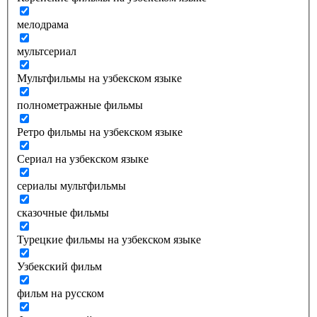
мелодрама
мультсериал
Мультфильмы на узбекском языке
полнометражные фильмы
Ретро фильмы на узбекском языке
Сериал на узбекском языке
сериалы мультфильмы
сказочные фильмы
Турецкие фильмы на узбекском языке
Узбекский фильм
фильм на русском