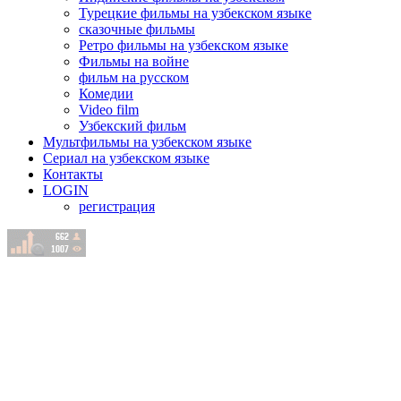
Турецкие фильмы на узбекском языке
сказочные фильмы
Ретро фильмы на узбекском языке
Фильмы на войне
фильм на русском
Комедии
Video film
Узбекский фильм
Мультфильмы на узбекском языке
Сериал на узбекском языке
Контакты
LOGIN
регистрация