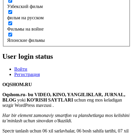
Узбекский фильм
фильм на русском
Фильмы на войне
Японские фильмы
User login status
Войти
Регистрация
OQSHOM.RU
Oqshom.ru- bu VIDEO, KINO, YANGILIKLAR, JURNAL,
BLOG
yoki
KO’RISH SAYTLARI
uchun eng mos keladigan
sezgir WordPress mavzusi
.
Har bir element zamonaviy smartfon va planshetlarga mos kelishini
ta’minlash uchun sinovdan o’tkazildi.
Spectr tanlash uchun 06 xil sarlavhalar, 06 bosh sahifa tartibi, 07 xil