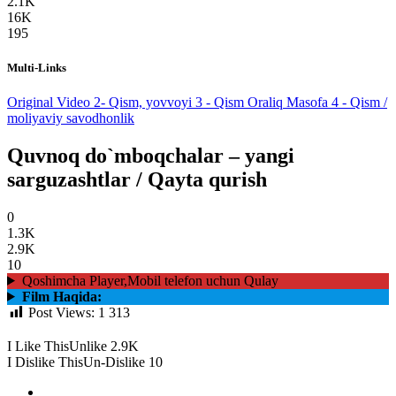
2.1K
16K
195
Multi-Links
Original Video
2- Qism, yovvoyi
3 - Qism Oraliq Masofa
4 - Qism /
moliyaviy savodhonlik
Quvnoq do`mboqchalar – yangi
sarguzashtlar / Qayta qurish
0
1.3K
2.9K
10
Qoshimcha Player,Mobil telefon uchun Qulay
Film Haqida:
Post Views:
1 313
I Like This
Unlike
2.9K
I Dislike This
Un-Dislike
10