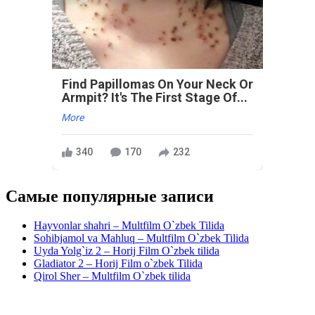
Find Papillomas On Your Neck Or
Armpit? It's The First Stage Of...
More
340
170
232
Самые популярные записи
Hayvonlar shahri – Multfilm O`zbek Tilida
Sohibjamol va Mahluq – Multfilm O`zbek Tilida
Uyda Yolg`iz 2 – Horij Film O`zbek tilida
Gladiator 2 – Horij Film o`zbek Tilida
Qirol Sher – Multfilm O`zbek tilida