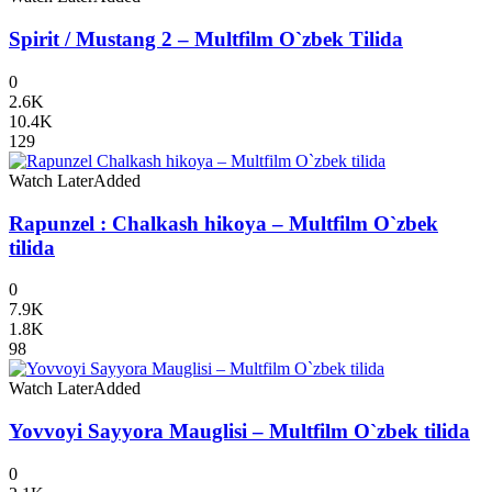
Spirit / Mustang 2 – Multfilm O`zbek Tilida
0
2.6K
10.4K
129
Watch Later
Added
Rapunzel : Chalkash hikoya – Multfilm O`zbek
tilida
0
7.9K
1.8K
98
Watch Later
Added
Yovvoyi Sayyora Mauglisi – Multfilm O`zbek tilida
0