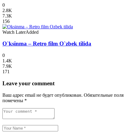
0
2.8K
7.3K
156
Watch Later
Added
O`ksinma – Retro film O`zbek tilida
0
1.4K
7.9K
171
Leave your comment
Ваш адрес email не будет опубликован.
Обязательные поля
помечены
*