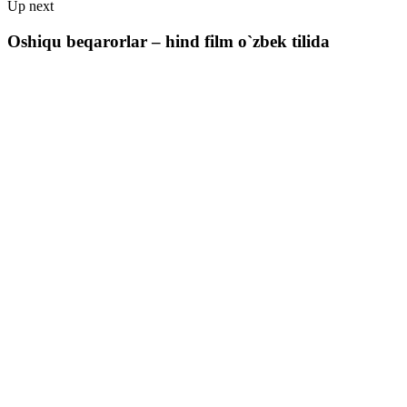
Up next
Oshiqu beqarorlar – hind film o`zbek tilida