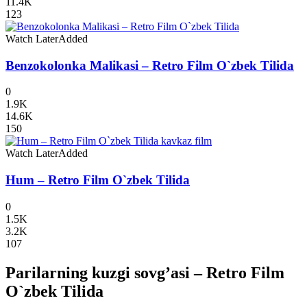
11.4K
123
Watch Later
Added
Benzokolonka Malikasi – Retro Film O`zbek Tilida
0
1.9K
14.6K
150
Watch Later
Added
Hum – Retro Film O`zbek Tilida
0
1.5K
3.2K
107
Parilarning kuzgi sovg’asi – Retro Film
O`zbek Tilida