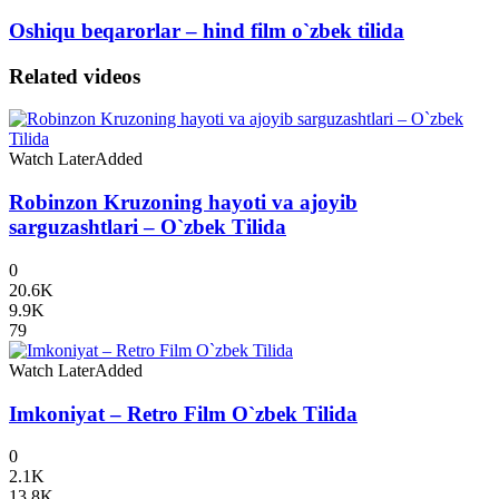
Oshiqu beqarorlar – hind film o`zbek tilida
Related videos
Watch Later
Added
Robinzon Kruzoning hayoti va ajoyib
sarguzashtlari – O`zbek Tilida
0
20.6K
9.9K
79
Watch Later
Added
Imkoniyat – Retro Film O`zbek Tilida
0
2.1K
13.8K