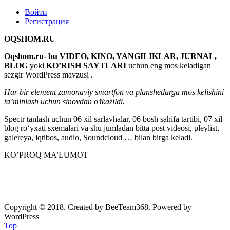
Войти
Регистрация
OQSHOM.RU
Oqshom.ru- bu VIDEO, KINO, YANGILIKLAR, JURNAL,
BLOG
yoki
KO’RISH SAYTLARI
uchun eng mos keladigan
sezgir WordPress mavzusi
.
Har bir element zamonaviy smartfon va planshetlarga mos kelishini
ta’minlash uchun sinovdan o’tkazildi.
Spectr tanlash uchun 06 xil sarlavhalar, 06 bosh sahifa tartibi, 07 xil
blog roʻyxati sxemalari va shu jumladan bitta post videosi, pleylist,
galereya, iqtibos, audio, Soundcloud … bilan birga keladi.
KO’PROQ MA’LUMOT
Copyright © 2018. Created by BeeTeam368. Powered by
WordPress
Top