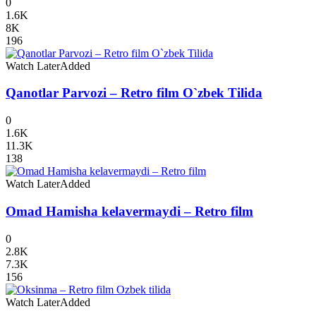
0
1.6K
8K
196
Watch Later
Added
Qanotlar Parvozi – Retro film O`zbek Tilida
0
1.6K
11.3K
138
Watch Later
Added
Omad Hamisha kelavermaydi – Retro film
0
2.8K
7.3K
156
Watch Later
Added