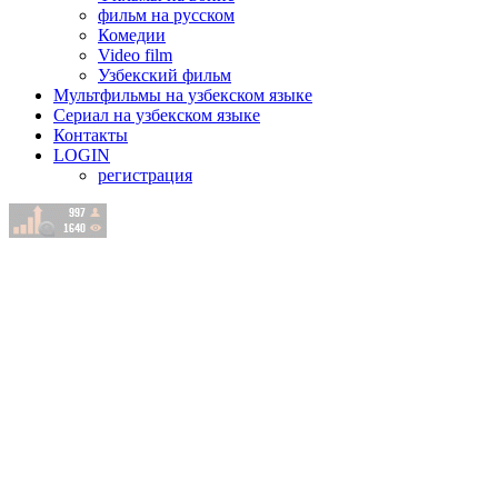
фильм на русском
Комедии
Video film
Узбекский фильм
Мультфильмы на узбекском языке
Сериал на узбекском языке
Контакты
LOGIN
регистрация