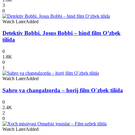
3
0
Watch Later
Added
Detektiv Bobbi. Josus Bobbi – hind film O’zbek
tilida
0
1.8K
0
1
Watch Later
Added
Sahro va changalzorda – horij film O`zbek tilida
0
2.4K
2
0
Watch Later
Added