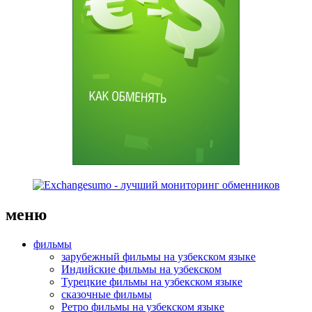
меню
фильмы
зарубежный фильмы на узбекском языке
Индийские фильмы на узбекском
Турецкие фильмы на узбекском языке
сказочные фильмы
Ретро фильмы на узбекском языке