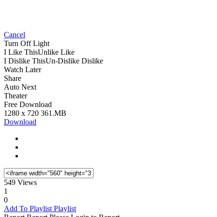
Cancel
Turn Off Light
I Like This
Unlike
Like
I Dislike This
Un-Dislike
Dislike
Watch Later
Share
Auto Next
Theater
Free Download
1280 x 720 361.MB
Download
549 Views
1
0
Add To Playlist
Playlist