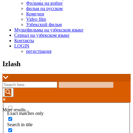
Фильмы на войне
фильм на русском
Комедии
Video film
Узбекский фильм
Мультфильмы на узбекском языке
Сериал на узбекском языке
Контакты
LOGIN
регистрация
Izlash
More results...
Exact matches only
Search in title