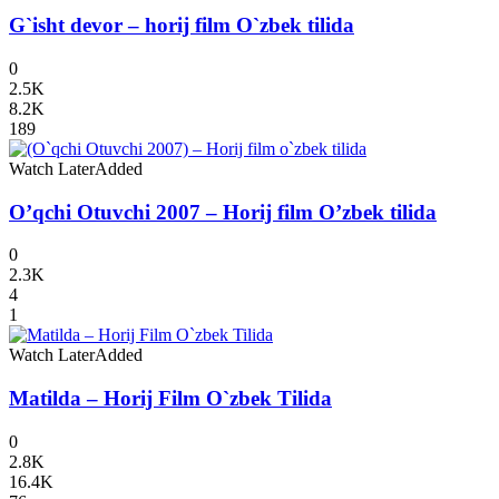
G`isht devor – horij film O`zbek tilida
0
2.5K
8.2K
189
Watch Later
Added
O’qchi Otuvchi 2007 – Horij film O’zbek tilida
0
2.3K
4
1
Watch Later
Added
Matilda – Horij Film O`zbek Tilida
0
2.8K
16.4K