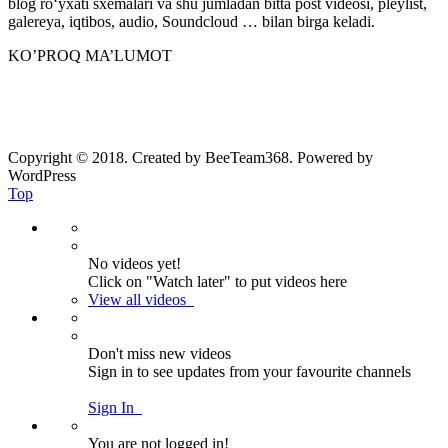
blog roʻyxati sxemalari va shu jumladan bitta post videosi, pleylist,
galereya, iqtibos, audio, Soundcloud … bilan birga keladi.
KO’PROQ MA’LUMOT
Copyright © 2018. Created by BeeTeam368. Powered by
WordPress
Top
No videos yet!
Click on "Watch later" to put videos here
View all videos
Don't miss new videos
Sign in to see updates from your favourite channels
Sign In
You are not logged in!