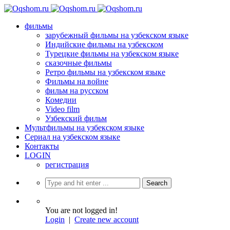
фильмы
зарубежный фильмы на узбекском языке
Индийские фильмы на узбекском
Турецкие фильмы на узбекском языке
сказочные фильмы
Ретро фильмы на узбекском языке
Фильмы на войне
фильм на русском
Комедии
Video film
Узбекский фильм
Мультфильмы на узбекском языке
Сериал на узбекском языке
Контакты
LOGIN
регистрация
You are not logged in!
Login
|
Create new account