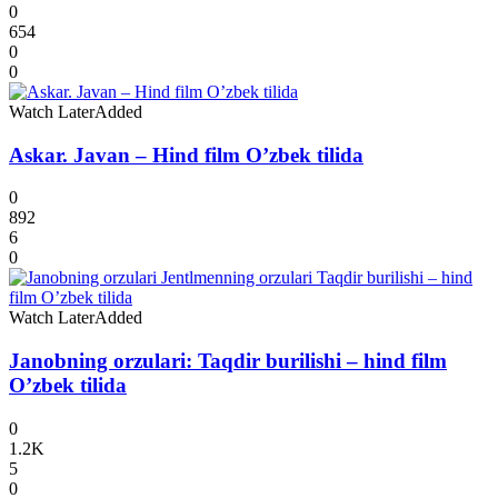
0
654
0
0
Watch Later
Added
Askar. Javan – Hind film O’zbek tilida
0
892
6
0
Watch Later
Added
Janobning orzulari: Taqdir burilishi – hind film
O’zbek tilida
0
1.2K
5
0