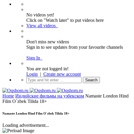
No videos yet!
Click on "Watch later" to put videos here
View all videos
Don't miss new videos
Sign in to see updates from your favourite channels
Sign In
You are not logged in!
Login
|
Create new account
Home
Индийские фильмы на узбекском
Namaste London Hind
Film O`zbek Tilida 18+
Namaste London Hind Film O`zbek Tilida 18+
Loading advertisement...