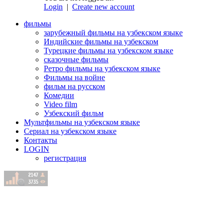
Login
|
Create new account
фильмы
зарубежный фильмы на узбекском языке
Индийские фильмы на узбекском
Турецкие фильмы на узбекском языке
сказочные фильмы
Ретро фильмы на узбекском языке
Фильмы на войне
фильм на русском
Комедии
Video film
Узбекский фильм
Мультфильмы на узбекском языке
Сериал на узбекском языке
Контакты
LOGIN
регистрация