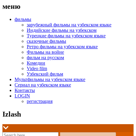
меню
фильмы
зарубежный фильмы на узбекском языке
Индийские фильмы на узбекском
Турецкие фильмы на узбекском языке
сказочные фильмы
Ретро фильмы на узбекском языке
Фильмы на войне
фильм на русском
Комедии
Video film
Узбекский фильм
Мультфильмы на узбекском языке
Сериал на узбекском языке
Контакты
LOGIN
регистрация
Izlash