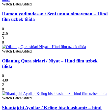
Watch Later
Added
Hamon yodimdasan / Seni unuta olmayman – Hind
film uzbek tilida
0
216
3
0
Watch Later
Added
Oilaning Qora sirlari / Niyat – Hind film uzbek
tilida
0
430
2
0
Watch Later
Added
Shantajchi Ayollar / Keling hisoblashamiz – hind