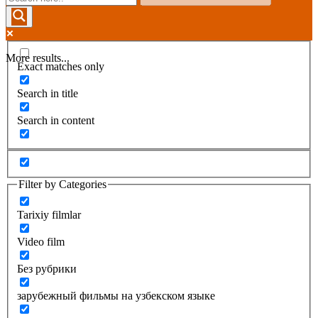
More results...
Exact matches only
Search in title
Search in content
Filter by Categories
Tarixiy filmlar
Video film
Без рубрики
зарубежный фильмы на узбекском языке