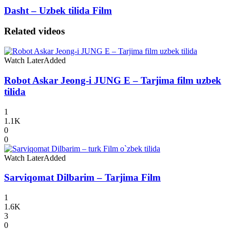
Dasht – Uzbek tilida Film
Related videos
Watch Later
Added
Robot Askar Jeong-i JUNG E – Tarjima film uzbek
tilida
1
1.1K
0
0
Watch Later
Added
Sarviqomat Dilbarim – Tarjima Film
1
1.6K
3
0