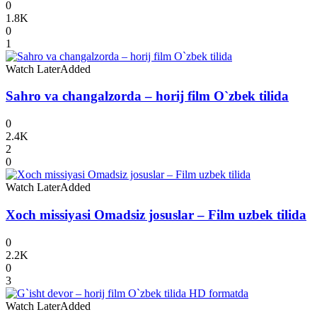
0
1.8K
0
1
Watch Later
Added
Sahro va changalzorda – horij film O`zbek tilida
0
2.4K
2
0
Watch Later
Added
Xoch missiyasi Omadsiz josuslar – Film uzbek tilida
0
2.2K
0
3
Watch Later
Added