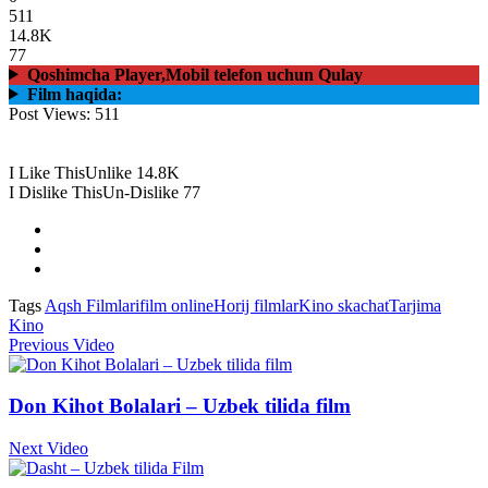
511
14.8K
77
Qoshimcha Player,Mobil telefon uchun Qulay
Film haqida:
Post Views:
511
I Like This
Unlike
14.8K
I Dislike This
Un-Dislike
77
Tags
Aqsh Filmlari
film online
Horij filmlar
Kino skachat
Tarjima
Kino
Previous Video
Don Kihot Bolalari – Uzbek tilida film
Next Video