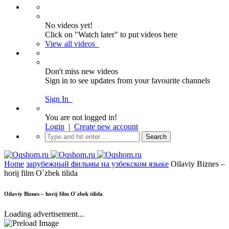
No videos yet!
Click on "Watch later" to put videos here
View all videos
Don't miss new videos
Sign in to see updates from your favourite channels
Sign In
You are not logged in!
Login
|
Create new account
Home
зарубежный фильмы на узбекском языке
Oilaviy Biznes –
horij film O`zbek tilida
Oilaviy Biznes – horij film O`zbek tilida
Loading advertisement...