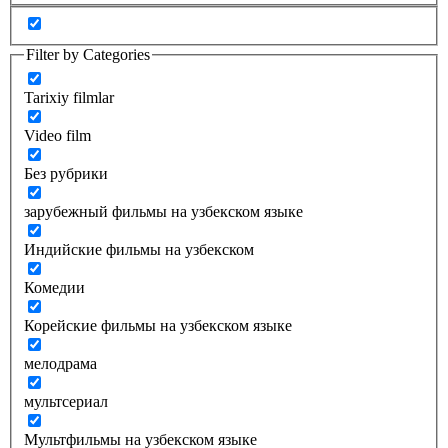
Filter by Categories
Tarixiy filmlar
Video film
Без рубрики
зарубежный фильмы на узбекском языке
Индийские фильмы на узбекском
Комедии
Корейские фильмы на узбекском языке
мелодрама
мультсериал
Мультфильмы на узбекском языке