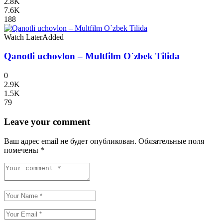
2.8K
7.6K
188
Watch Later
Added
Qanotli uchovlon – Multfilm O`zbek Tilida
0
2.9K
1.5K
79
Leave your comment
Ваш адрес email не будет опубликован.
Обязательные поля
помечены
*