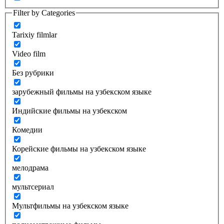
Filter by Categories
Tarixiy filmlar
Video film
Без рубрики
зарубежный фильмы на узбекском языке
Индийские фильмы на узбекском
Комедии
Корейские фильмы на узбекском языке
мелодрама
мультсериал
Мультфильмы на узбекском языке