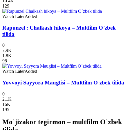
10.4K
129
Watch Later
Added
Rapunzel : Chalkash hikoya – Multfilm O`zbek
tilida
0
7.9K
1.8K
98
Watch Later
Added
Yovvoyi Sayyora Mauglisi – Multfilm O`zbek tilida
0
2.1K
16K
195
Mo`jizakor tegirmon – multfilm O`zbek
tilida