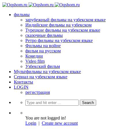
фильмы
зарубежный фильмы на узбекском языке
Индийские фильмы на узбекском
Турецкие фильмы на узбекском языке
сказочные фильмы
Ретро фильмы на узбекском языке
Фильмы на войне
фильм на русском
Комедии
Video film
Узбекский фильм
Мультфильмы на узбекском языке
Сериал на узбекском языке
Контакты
LOGIN
регистрация
You are not logged in!
Login
|
Create new account