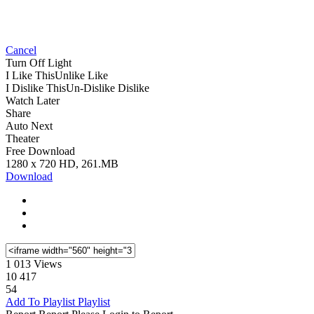
Cancel
Turn Off Light
I Like This
Unlike
Like
I Dislike This
Un-Dislike
Dislike
Watch Later
Share
Auto Next
Theater
Free Download
1280 x 720 HD, 261.MB
Download
1 013 Views
10 417
54
Add To Playlist
Playlist