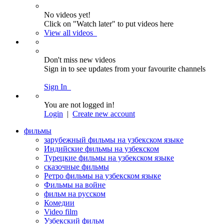
No videos yet!
Click on "Watch later" to put videos here
View all videos
Don't miss new videos
Sign in to see updates from your favourite channels
Sign In
You are not logged in!
Login
|
Create new account
фильмы
зарубежный фильмы на узбекском языке
Индийские фильмы на узбекском
Турецкие фильмы на узбекском языке
сказочные фильмы
Ретро фильмы на узбекском языке
Фильмы на войне
фильм на русском
Комедии
Video film
Узбекский фильм