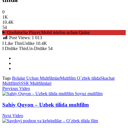
0
1K
10.4K
54
Qoshimcha Player,Mobil telefon uchun Qulay
Post Views:
1 013
I Like This
Unlike
10.4K
I Dislike This
Un-Dislike
54
Tags
Bolalar Uchun Multfilmlar
Multfilm O`zbek tilida
Skachat
Multfilm
SSSR Multfilmlari
Previous Video
Sahiy Quyon – Uzbek tilida multfilm
Next Video