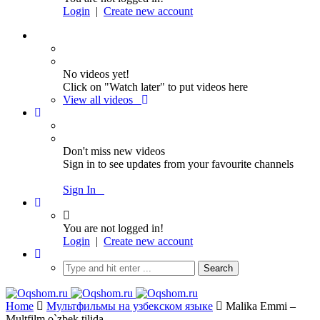
Login
|
Create new account
No videos yet!
Click on "Watch later" to put videos here
View all videos
Don't miss new videos
Sign in to see updates from your favourite channels
Sign In
You are not logged in!
Login
|
Create new account
Home
Мультфильмы на узбекском языке
Malika Emmi –
Multfilm o`zbek tilida