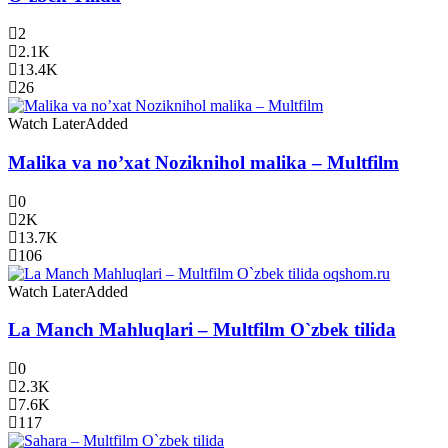
2
2.1K
13.4K
26
Watch Later
Added
Malika va no’xat Noziknihol malika – Multfilm
0
2K
13.7K
106
Watch Later
Added
La Manch Mahluqlari – Multfilm O`zbek tilida
0
2.3K
7.6K
117