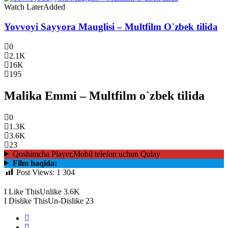
Watch Later
Added
Yovvoyi Sayyora Mauglisi – Multfilm O`zbek tilida
0
2.1K
16K
195
Malika Emmi – Multfilm o`zbek tilida
0
1.3K
3.6K
23
Qoshimcha Player,Mobil telefon uchun Qulay
Film haqida:
Post Views:
1 304
I Like This
Unlike
3.6K
I Dislike This
Un-Dislike
23