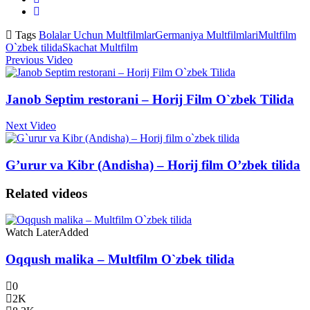
Tags
Bolalar Uchun Multfilmlar
Germaniya Multfilmlari
Multfilm
O`zbek tilida
Skachat Multfilm
Previous Video
Janob Septim restorani – Horij Film O`zbek Tilida
Next Video
G’urur va Kibr (Andisha) – Horij film O’zbek tilida
Related videos
Watch Later
Added
Oqqush malika – Multfilm O`zbek tilida
0
2K