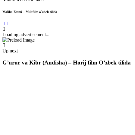
Malika Emmi – Multfilm o`zbek tilida
Loading advertisement...
Up next
G’urur va Kibr (Andisha) – Horij film O’zbek tilida