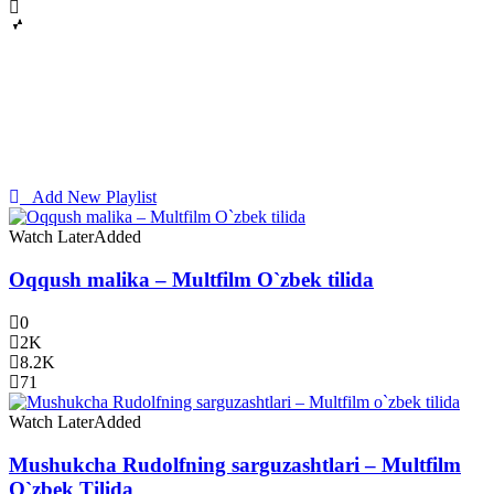
Add New Playlist
Watch Later
Added
Oqqush malika – Multfilm O`zbek tilida
0
2K
8.2K
71
Watch Later
Added
Mushukcha Rudolfning sarguzashtlari – Multfilm
O`zbek Tilida