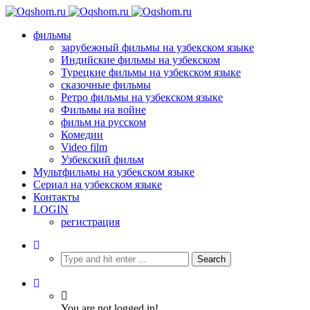
фильмы
зарубежный фильмы на узбекском языке
Индийские фильмы на узбекском
Турецкие фильмы на узбекском языке
сказочные фильмы
Ретро фильмы на узбекском языке
Фильмы на войне
фильм на русском
Комедии
Video film
Узбекский фильм
Мультфильмы на узбекском языке
Сериал на узбекском языке
Контакты
LOGIN
регистрация
You are not logged in!