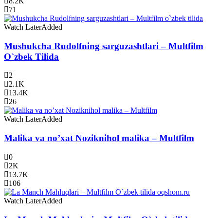
8.2K
71
Watch Later
Added
Mushukcha Rudolfning sarguzashtlari – Multfilm
O`zbek Tilida
2
2.1K
13.4K
26
Watch Later
Added
Malika va no’xat Noziknihol malika – Multfilm
0
2K
13.7K
106
Watch Later
Added