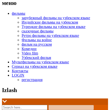
меню
фильмы
зарубежный фильмы на узбекском языке
Индийские фильмы на узбекском
Турецкие фильмы на узбекском языке
сказочные фильмы
Ретро фильмы на узбекском языке
Фильмы на войне
фильм на русском
Комедии
Video film
Узбекский фильм
Мультфильмы на узбекском языке
Сериал на узбекском языке
Контакты
LOGIN
регистрация
Izlash