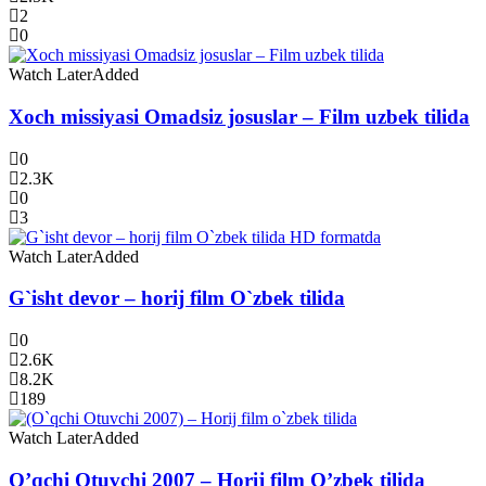
2
0
Watch Later
Added
Xoch missiyasi Omadsiz josuslar – Film uzbek tilida
0
2.3K
0
3
Watch Later
Added
G`isht devor – horij film O`zbek tilida
0
2.6K
8.2K
189
Watch Later
Added
O’qchi Otuvchi 2007 – Horij film O’zbek tilida