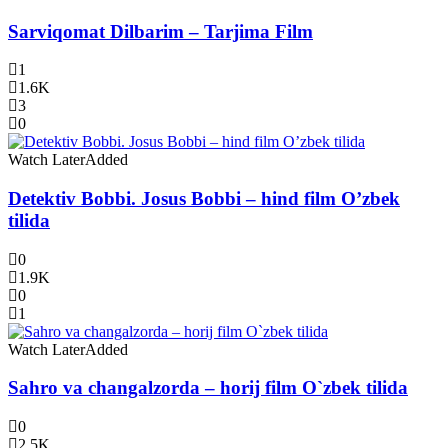
Sarviqomat Dilbarim – Tarjima Film
1
1.6K
3
0
Watch Later
Added
Detektiv Bobbi. Josus Bobbi – hind film O’zbek
tilida
0
1.9K
0
1
Watch Later
Added
Sahro va changalzorda – horij film O`zbek tilida
0
2.5K