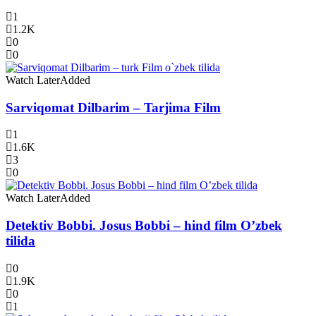
1
1.2K
0
0
Watch Later
Added
Sarviqomat Dilbarim – Tarjima Film
1
1.6K
3
0
Watch Later
Added
Detektiv Bobbi. Josus Bobbi – hind film O’zbek
tilida
0
1.9K
0
1