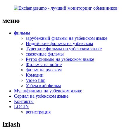
меню
фильмы
зарубежный фильмы на узбекском языке
Индийские фильмы на узбекском
Турецкие фильмы на узбекском языке
сказочные фильмы
Ретро фильмы на узбекском языке
Фильмы на войне
фильм на русском
Комедии
Video film
Узбекский фильм
Мультфильмы на узбекском языке
Сериал на узбекском языке
Контакты
LOGIN
регистрация
Izlash