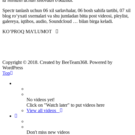
ta’minlash uchun sinovdan o’tkazildi.
Spectr tanlash uchun 06 xil sarlavhalar, 06 bosh sahifa tartibi, 07 xil
blog roʻyxati sxemalari va shu jumladan bitta post videosi, pleylist,
galereya, iqtibos, audio, Soundcloud … bilan birga keladi.
KO’PROQ MA’LUMOT
Copyright © 2018. Created by BeeTeam368. Powered by
WordPress
Top
No videos yet!
Click on "Watch later" to put videos here
View all videos
Don't miss new videos