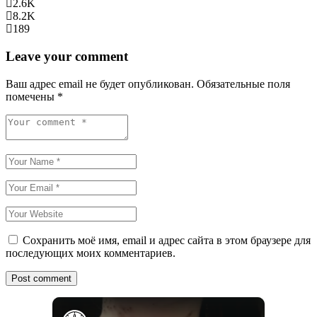
2.6K
8.2K
189
Leave your comment
Ваш адрес email не будет опубликован.
Обязательные поля
помечены
*
Сохранить моё имя, email и адрес сайта в этом браузере для
последующих моих комментариев.