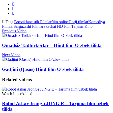
Tags
Boevik
fantastik Filmlar
film online
Horij filmlar
Komediya
FIlmlar
Sarguzasht Filmlar
Skachat HD Film
Tarjima Kino
Previous Video
Omadsiz Tadbirkorlar – Hind film O`zbek tilida
Next Video
Gadjini (Qasos) Hind film O`zbek tilida
Related videos
Watch Later
Added
Robot Askar Jeong-i JUNG E – Tarjima film uzbek
tilida