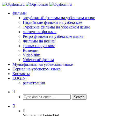
фильмы
зарубежный фильмы на узбекском языке
Индийские фильмы на узбекском
Турецкие фильмы на узбекском языке
сказочные фильмы
Ретро фильмы на узбекском языке
Фильмы на войне
фильм на русском
Комедии
Video film
Узбекский фильм
Мультфильмы на узбекском языке
Сериал на узбекском языке
Контакты
LOGIN
регистрация
You are not logged in!