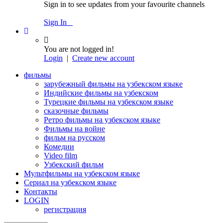
Sign in to see updates from your favourite channels
Sign In
You are not logged in!
Login
|
Create new account
фильмы
зарубежный фильмы на узбекском языке
Индийские фильмы на узбекском
Турецкие фильмы на узбекском языке
сказочные фильмы
Ретро фильмы на узбекском языке
Фильмы на войне
фильм на русском
Комедии
Video film
Узбекский фильм
Мультфильмы на узбекском языке
Сериал на узбекском языке
Контакты
LOGIN
регистрация