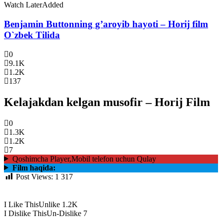
Watch Later
Added
Benjamin Buttonning g’aroyib hayoti – Horij film
O`zbek Tilida
0
9.1K
1.2K
137
Kelajakdan kelgan musofir – Horij Film
0
1.3K
1.2K
7
Qoshimcha Player,Mobil telefon uchun Qulay
Film haqida:
Post Views:
1 317
I Like This
Unlike
1.2K
I Dislike This
Un-Dislike
7