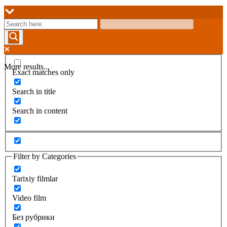
More results...
Exact matches only
Search in title
Search in content
Filter by Categories
Tarixiy filmlar
Video film
Без рубрики