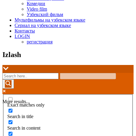
Комедии
Video film
Узбекский фильм
Мультфильмы на узбекском языке
Сериал на узбекском языке
Контакты
LOGIN
регистрация
Izlash
More results...
Exact matches only
Search in title
Search in content