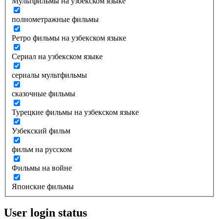
Мультфильмы на узбекском языке
полнометражные фильмы
Ретро фильмы на узбекском языке
Сериал на узбекском языке
сериалы мультфильмы
сказочные фильмы
Турецкие фильмы на узбекском языке
Узбекский фильм
фильм на русском
Фильмы на войне
Японские фильмы
User login status