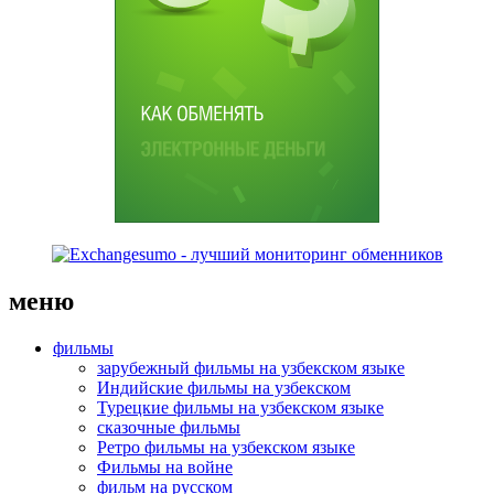
меню
фильмы
зарубежный фильмы на узбекском языке
Индийские фильмы на узбекском
Турецкие фильмы на узбекском языке
сказочные фильмы
Ретро фильмы на узбекском языке
Фильмы на войне
фильм на русском