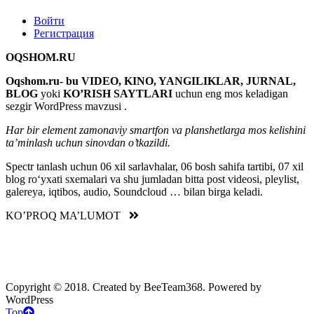
Войти
Регистрация
OQSHOM.RU
Oqshom.ru- bu VIDEO, KINO, YANGILIKLAR, JURNAL,
BLOG
yoki
KO’RISH SAYTLARI
uchun eng mos keladigan
sezgir WordPress mavzusi
.
Har bir element zamonaviy smartfon va planshetlarga mos kelishini
ta’minlash uchun sinovdan o’tkazildi.
Spectr tanlash uchun 06 xil sarlavhalar, 06 bosh sahifa tartibi, 07 xil
blog roʻyxati sxemalari va shu jumladan bitta post videosi, pleylist,
galereya, iqtibos, audio, Soundcloud … bilan birga keladi.
KO’PROQ MA’LUMOT
Copyright © 2018. Created by BeeTeam368. Powered by
WordPress
Top