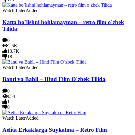
Watch Later
Added
Katta bo`lishni hohlamayman – retro film o`zbek
Tilida
0
1.5K
13.7K
18
Watch Later
Added
Banti va Babli – Hind Film O`zbek Tilida
0
654
1
0
Watch Later
Added
Aelita Erkaklarga Suykalma – Retro Film