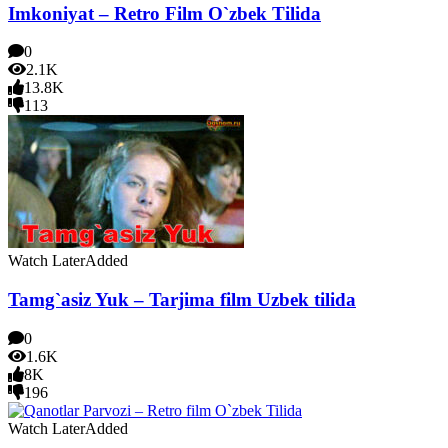
Imkoniyat – Retro Film O`zbek Tilida
0
2.1K
13.8K
113
Watch Later
Added
Tamg`asiz Yuk – Tarjima film Uzbek tilida
0
1.6K
8K
196
Watch Later
Added