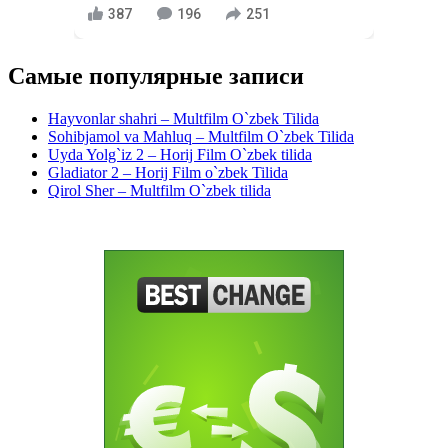
387
196
251
Самые популярные записи
Hayvonlar shahri – Multfilm O`zbek Tilida
Sohibjamol va Mahluq – Multfilm O`zbek Tilida
Uyda Yolg`iz 2 – Horij Film O`zbek tilida
Gladiator 2 – Horij Film o`zbek Tilida
Qirol Sher – Multfilm O`zbek tilida