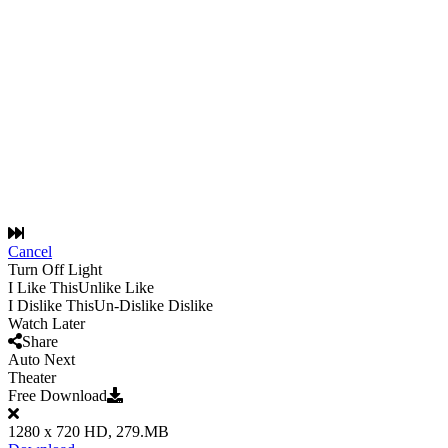
Cancel
Turn Off Light
I Like This
Unlike
Like
I Dislike This
Un-Dislike
Dislike
Watch Later
Share
Auto Next
Theater
Free Download
1280 x 720 HD, 279.MB