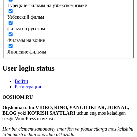
Турецкие фильмы на узбекском языке
Узбекский фильм
фильм на русском
Фильмы на войне
Японские фильмы
User login status
Войти
Регистрация
OQSHOM.RU
Oqshom.ru- bu VIDEO, KINO, YANGILIKLAR, JURNAL,
BLOG
yoki
KO’RISH SAYTLARI
uchun eng mos keladigan
sezgir WordPress mavzusi
.
Har bir element zamonaviy smartfon va planshetlarga mos kelishini
ta’minlash uchun sinovdan o’tkazildi.