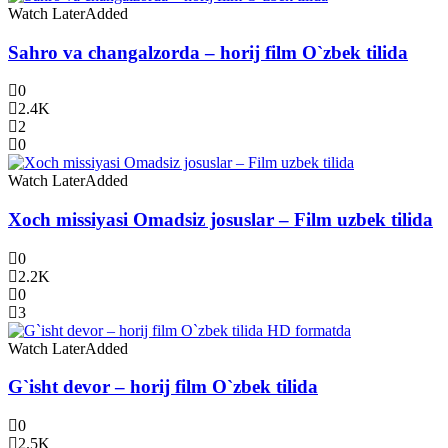
Watch Later
Added
Sahro va changalzorda – horij film O`zbek tilida
0
2.4K
2
0
Watch Later
Added
Xoch missiyasi Omadsiz josuslar – Film uzbek tilida
0
2.2K
0
3
Watch Later
Added
G`isht devor – horij film O`zbek tilida
0
2.5K