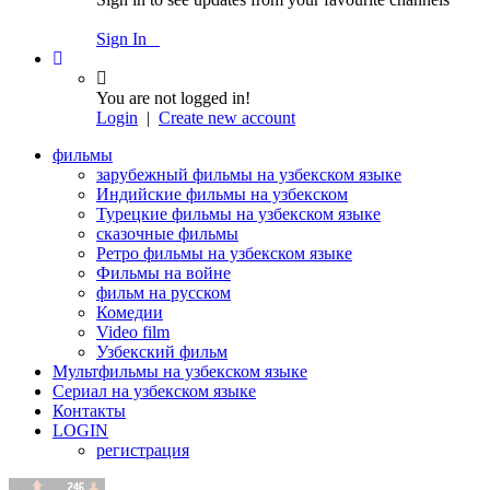
Sign In
You are not logged in!
Login
|
Create new account
фильмы
зарубежный фильмы на узбекском языке
Индийские фильмы на узбекском
Турецкие фильмы на узбекском языке
сказочные фильмы
Ретро фильмы на узбекском языке
Фильмы на войне
фильм на русском
Комедии
Video film
Узбекский фильм
Мультфильмы на узбекском языке
Сериал на узбекском языке
Контакты
LOGIN
регистрация