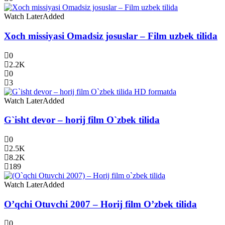
Watch Later
Added
Xoch missiyasi Omadsiz josuslar – Film uzbek tilida
0
2.2K
0
3
Watch Later
Added
G`isht devor – horij film O`zbek tilida
0
2.5K
8.2K
189
Watch Later
Added
O’qchi Otuvchi 2007 – Horij film O’zbek tilida
0