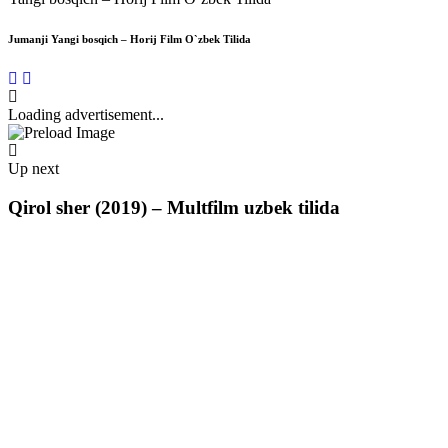
Jumanji Yangi bosqich – Horij Film O`zbek Tilida
Loading advertisement...
Up next
Qirol sher (2019) – Multfilm uzbek tilida