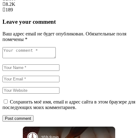
8.2K
189
Leave your comment
Ваш адрес email не будет опубликован.
Обязательные поля
помечены
*
Сохранить моё имя, email и адрес сайта в этом браузере для
последующих моих комментариев.
10 h 9 min