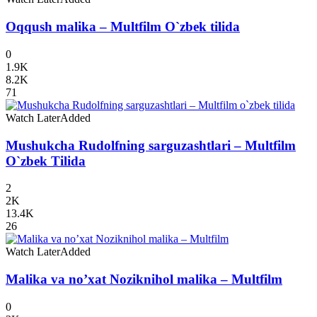
Oqqush malika – Multfilm O`zbek tilida
0
1.9K
8.2K
71
Watch Later
Added
Mushukcha Rudolfning sarguzashtlari – Multfilm
O`zbek Tilida
2
2K
13.4K
26
Watch Later
Added
Malika va no’xat Noziknihol malika – Multfilm
0