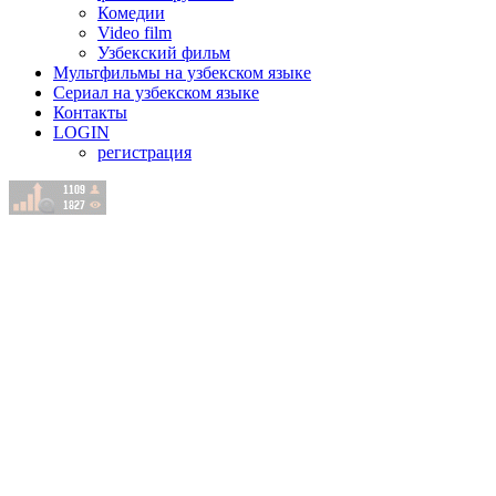
Комедии
Video film
Узбекский фильм
Мультфильмы на узбекском языке
Сериал на узбекском языке
Контакты
LOGIN
регистрация