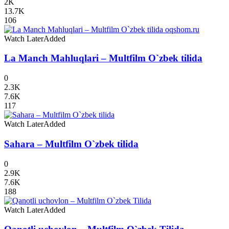
2K
13.7K
106
Watch Later
Added
La Manch Mahluqlari – Multfilm O`zbek tilida
0
2.3K
7.6K
117
Watch Later
Added
Sahara – Multfilm O`zbek tilida
0
2.9K
7.6K
188
Watch Later
Added