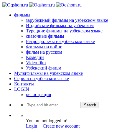
фильмы
зарубежный фильмы на узбекском языке
Индийские фильмы на узбекском
Турецкие фильмы на узбекском языке
сказочные фильмы
Ретро фильмы на узбекском языке
Фильмы на войне
фильм на русском
Комедии
Video film
Узбекский фильм
Мультфильмы на узбекском языке
Сериал на узбекском языке
Контакты
LOGIN
регистрация
You are not logged in!
Login
|
Create new account