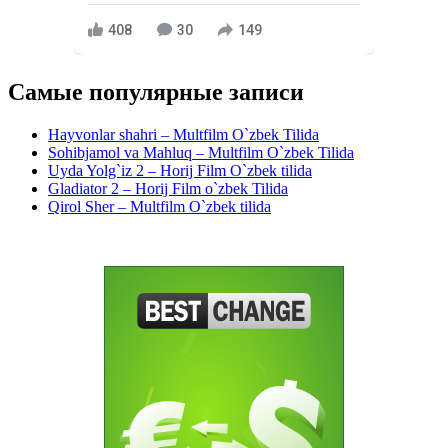
408
30
149
Самые популярные записи
Hayvonlar shahri – Multfilm O`zbek Tilida
Sohibjamol va Mahluq – Multfilm O`zbek Tilida
Uyda Yolg`iz 2 – Horij Film O`zbek tilida
Gladiator 2 – Horij Film o`zbek Tilida
Qirol Sher – Multfilm O`zbek tilida