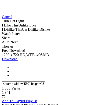
Cancel
Turn Off Light
I Like This
Unlike
Like
I Dislike This
Un-Dislike
Dislike
Watch Later
Share
Auto Next
Theater
Free Download
1280 x 720 HD,WEB. 496.MB
Download
1 303 Views
1 341
72
Add To Playlist
Playlist