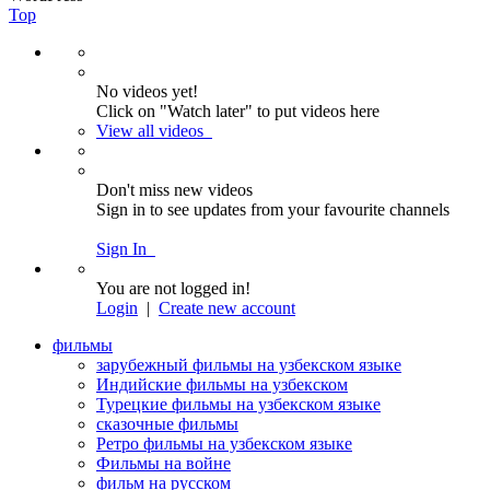
Top
No videos yet!
Click on "Watch later" to put videos here
View all videos
Don't miss new videos
Sign in to see updates from your favourite channels
Sign In
You are not logged in!
Login
|
Create new account
фильмы
зарубежный фильмы на узбекском языке
Индийские фильмы на узбекском
Турецкие фильмы на узбекском языке
сказочные фильмы
Ретро фильмы на узбекском языке
Фильмы на войне
фильм на русском