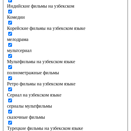
Индийские фильмы на узбекском
Комедии
Корейские фильмы на узбекском языке
мелодрама
мультсериал
Мультфильмы на узбекском языке
полнометражные фильмы
Ретро фильмы на узбекском языке
Сериал на узбекском языке
сериалы мультфильмы
сказочные фильмы
Турецкие фильмы на узбекском языке