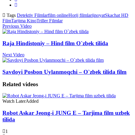
Tags
Detektiv Filmlar
film online
Horij filmlar
jinoyat
Skachat HD
Film
Tarjima Kino
Triller Filmlar
Previous Video
Raja Hindistoniy – Hind film O`zbek tilida
Next Video
Savdoyi Posbon Uylanmoqchi – O`zbek tilida film
Related videos
Watch Later
Added
Robot Askar Jeong-i JUNG E – Tarjima film uzbek
tilida
1