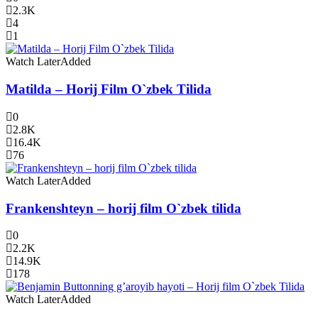
2.3K
4
1
Watch Later
Added
Matilda – Horij Film O`zbek Tilida
0
2.8K
16.4K
76
Watch Later
Added
Frankenshteyn – horij film O`zbek tilida
0
2.2K
14.9K
178
Watch Later
Added