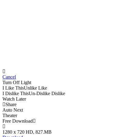
Cancel
Turn Off Light
I Like This
Unlike
Like
I Dislike This
Un-Dislike
Dislike
Watch Later
Share
Auto Next
Theater
Free Download
1280 x 720 HD, 827.MB