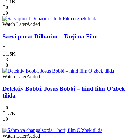
1.1K
0
0
Watch Later
Added
Sarviqomat Dilbarim – Tarjima Film
1
1.5K
3
0
Watch Later
Added
Detektiv Bobbi. Josus Bobbi – hind film O’zbek
tilida
0
1.7K
0
1
Watch Later
Added