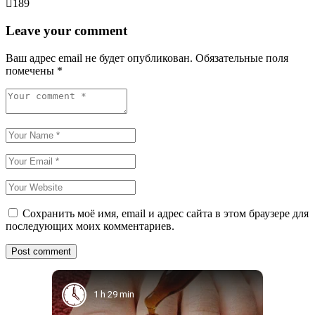
189
Leave your comment
Ваш адрес email не будет опубликован.
Обязательные поля
помечены
*
Сохранить моё имя, email и адрес сайта в этом браузере для
последующих моих комментариев.
1 h 29 min