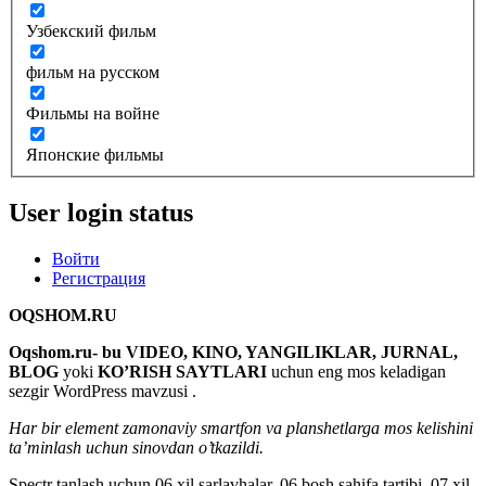
Узбекский фильм
фильм на русском
Фильмы на войне
Японские фильмы
User login status
Войти
Регистрация
OQSHOM.RU
Oqshom.ru- bu VIDEO, KINO, YANGILIKLAR, JURNAL,
BLOG
yoki
KO’RISH SAYTLARI
uchun eng mos keladigan
sezgir WordPress mavzusi
.
Har bir element zamonaviy smartfon va planshetlarga mos kelishini
ta’minlash uchun sinovdan o’tkazildi.
Spectr tanlash uchun 06 xil sarlavhalar, 06 bosh sahifa tartibi, 07 xil