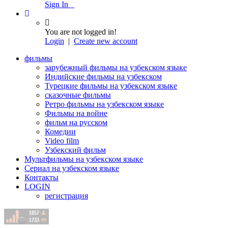
Sign In
You are not logged in!
Login
|
Create new account
фильмы
зарубежный фильмы на узбекском языке
Индийские фильмы на узбекском
Турецкие фильмы на узбекском языке
сказочные фильмы
Ретро фильмы на узбекском языке
Фильмы на войне
фильм на русском
Комедии
Video film
Узбекский фильм
Мультфильмы на узбекском языке
Сериал на узбекском языке
Контакты
LOGIN
регистрация