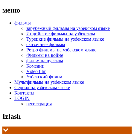
меню
фильмы
зарубежный фильмы на узбекском языке
Индийские фильмы на узбекском
Турецкие фильмы на узбекском языке
сказочные фильмы
Ретро фильмы на узбекском языке
Фильмы на войне
фильм на русском
Комедии
Video film
Узбекский фильм
Мультфильмы на узбекском языке
Сериал на узбекском языке
Контакты
LOGIN
регистрация
Izlash