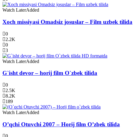
Watch Later
Added
Xoch missiyasi Omadsiz josuslar – Film uzbek tilida
0
2.2K
0
3
Watch Later
Added
G`isht devor – horij film O`zbek tilida
0
2.5K
8.2K
189
Watch Later
Added
O’qchi Otuvchi 2007 – Horij film O’zbek tilida
0