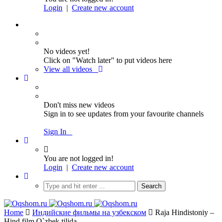
Login
|
Create new account
No videos yet!
Click on "Watch later" to put videos here
View all videos
Don't miss new videos
Sign in to see updates from your favourite channels
Sign In
You are not logged in!
Login
|
Create new account
Home
Индийские фильмы на узбекском
Raja Hindistoniy –
Hind film O`zbek tilida