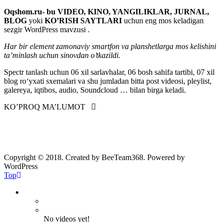
Oqshom.ru- bu VIDEO, KINO, YANGILIKLAR, JURNAL,
BLOG
yoki
KO’RISH SAYTLARI
uchun eng mos keladigan
sezgir WordPress mavzusi
.
Har bir element zamonaviy smartfon va planshetlarga mos kelishini
ta’minlash uchun sinovdan o’tkazildi.
Spectr tanlash uchun 06 xil sarlavhalar, 06 bosh sahifa tartibi, 07 xil
blog roʻyxati sxemalari va shu jumladan bitta post videosi, pleylist,
galereya, iqtibos, audio, Soundcloud … bilan birga keladi.
KO’PROQ MA’LUMOT
Copyright © 2018. Created by BeeTeam368. Powered by
WordPress
Top
No videos yet!