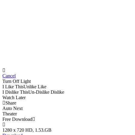
Cancel
Turn Off Light
I Like This
Unlike
Like
I Dislike This
Un-Dislike
Dislike
Watch Later
Share
Auto Next
Theater
Free Download
1280 x 720 HD, 1.53.GB