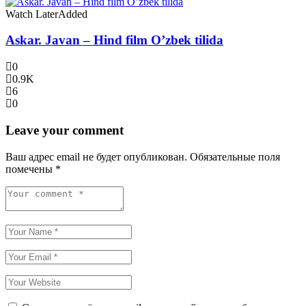
Watch Later
Added
Askar. Javan – Hind film O’zbek tilida
0
0.9K
6
0
Leave your comment
Ваш адрес email не будет опубликован.
Обязательные поля
помечены
*