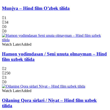
Munjya – Hind film O’zbek tilida
1
34
0
0
Watch Later
Added
Hamon yodimdasan / Seni unuta olmayman – Hind
film uzbek tilida
2
250
3
0
Watch Later
Added
Oilaning Qora sirlari / Niyat – Hind film uzbek
tilida