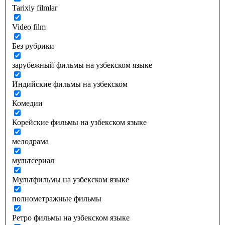
Tarixiy filmlar
Video film
Без рубрики
зарубежный фильмы на узбекском языке
Индийские фильмы на узбекском
Комедии
Корейские фильмы на узбекском языке
мелодрама
мультсериал
Мультфильмы на узбекском языке
полнометражные фильмы
Ретро фильмы на узбекском языке