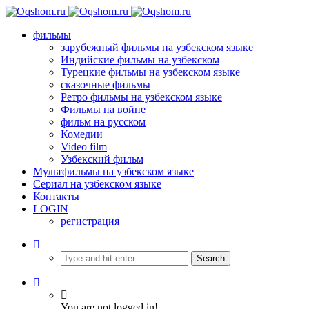
фильмы
зарубежный фильмы на узбекском языке
Индийские фильмы на узбекском
Турецкие фильмы на узбекском языке
сказочные фильмы
Ретро фильмы на узбекском языке
Фильмы на войне
фильм на русском
Комедии
Video film
Узбекский фильм
Мультфильмы на узбекском языке
Сериал на узбекском языке
Контакты
LOGIN
регистрация
You are not logged in!