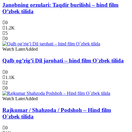
Janobning orzulari: Taqdir burilishi – hind film
O’zbek tilida
0
1.2K
5
0
Watch Later
Added
Qalb og’rig’i Dil jarohati – hind film O`zbek tilida
0
1.1K
2
0
Watch Later
Added
Rajkumar / Shahzoda / Podshoh – Hind film
O`zbek tilida
0