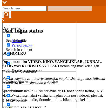
More results...
User login status
Exact matches only
Search in title
Войти
Регистрация
Search in content
OQSHOM.RU
Oqshom.ru- bu VIDEO, KINO, YANGILIKLAR, JURNAL,
BLOG
yoki
KO’RISH SAYTLARI
uchun eng mos keladigan
sezgir WordPress mavzusi
.
Filter by Categories
Har bir element zamonaviy smartfon va planshetlarga mos kelishini
Tarixiy filmlar
ta’minlash uchun sinovdan o’tkazildi.
Video film
Spectr tanlash uchun 06 xil sarlavhalar, 06 bosh sahifa tartibi, 07 xil
blog roʻyxati sxemalari va shu jumladan bitta post videosi, pleylist,
galereya, iqtibos, audio, Soundcloud … bilan birga keladi.
Без рубрики
KO’PROQ MA’LUMOT