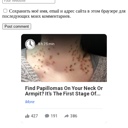
Сохранить моё имя, email и адрес сайта в этом браузере для
последующих моих комментариев.
8 h 25 min
Find Papillomas On Your Neck Or
Armpit? It's The First Stage Of...
More
427
191
386