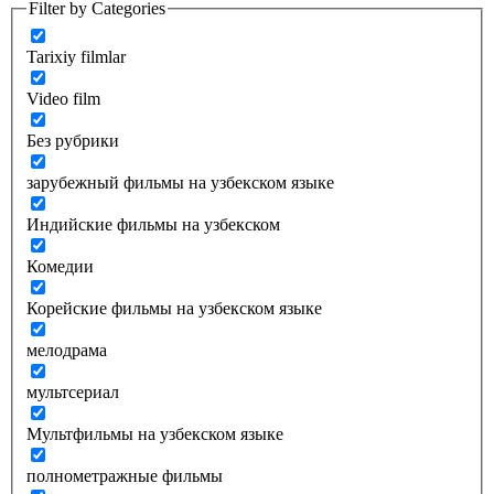
Filter by Categories
Tarixiy filmlar
Video film
Без рубрики
зарубежный фильмы на узбекском языке
Индийские фильмы на узбекском
Комедии
Корейские фильмы на узбекском языке
мелодрама
мультсериал
Мультфильмы на узбекском языке
полнометражные фильмы