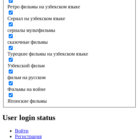
Ретро фильмы на узбекском языке
Сериал на узбекском языке
сериалы мультфильмы
сказочные фильмы
Турецкие фильмы на узбекском языке
Узбекский фильм
фильм на русском
Фильмы на войне
Японские фильмы
User login status
Войти
Регистрация