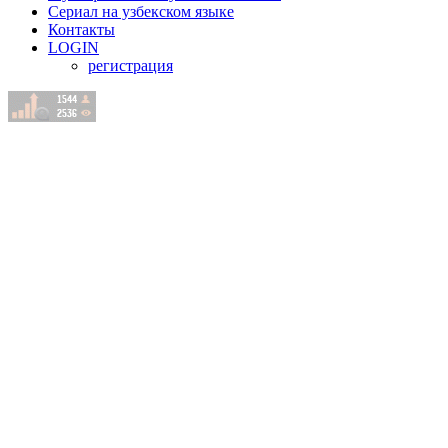
Сериал на узбекском языке
Контакты
LOGIN
регистрация