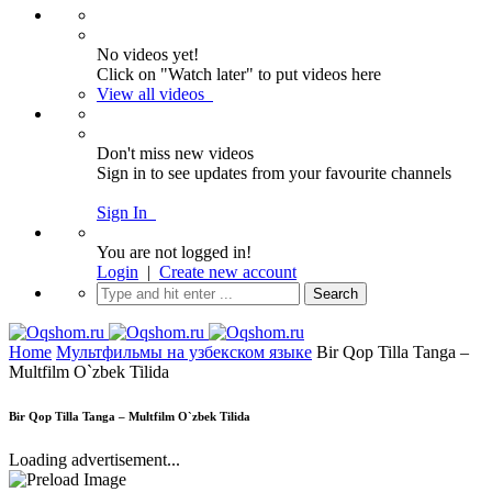
No videos yet!
Click on "Watch later" to put videos here
View all videos
Don't miss new videos
Sign in to see updates from your favourite channels
Sign In
You are not logged in!
Login
|
Create new account
Home
Мультфильмы на узбекском языке
Bir Qop Tilla Tanga –
Multfilm O`zbek Tilida
Bir Qop Tilla Tanga – Multfilm O`zbek Tilida
Loading advertisement...