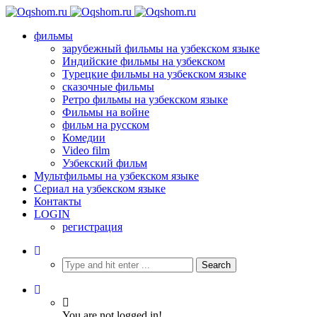
фильмы
зарубежный фильмы на узбекском языке
Индийские фильмы на узбекском
Турецкие фильмы на узбекском языке
сказочные фильмы
Ретро фильмы на узбекском языке
Фильмы на войне
фильм на русском
Комедии
Video film
Узбекский фильм
Мультфильмы на узбекском языке
Сериал на узбекском языке
Контакты
LOGIN
регистрация
You are not logged in!