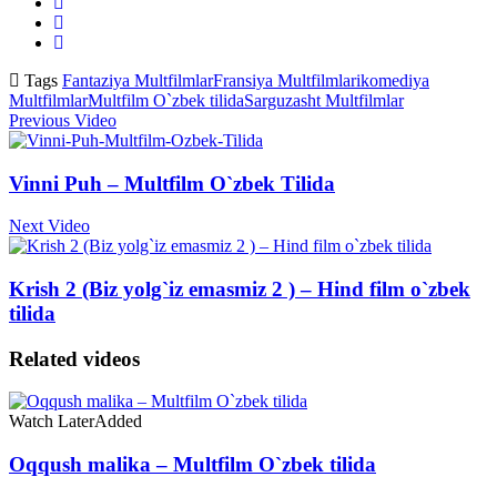
Tags
Fantaziya Multfilmlar
Fransiya Multfilmlari
komediya
Multfilmlar
Multfilm O`zbek tilida
Sarguzasht Multfilmlar
Previous Video
Vinni Puh – Multfilm O`zbek Tilida
Next Video
Krish 2 (Biz yolg`iz emasmiz 2 ) – Hind film o`zbek
tilida
Related videos
Watch Later
Added
Oqqush malika – Multfilm O`zbek tilida