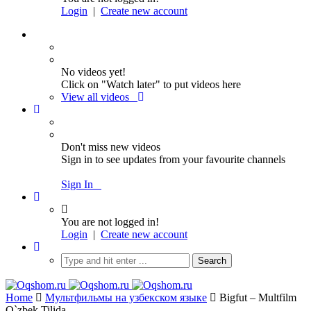
Login
|
Create new account
No videos yet!
Click on "Watch later" to put videos here
View all videos
Don't miss new videos
Sign in to see updates from your favourite channels
Sign In
You are not logged in!
Login
|
Create new account
Home
Мультфильмы на узбекском языке
Bigfut – Multfilm
O`zbek Tilida