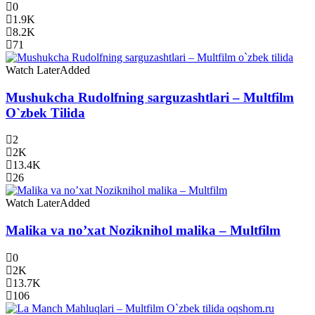
0
1.9K
8.2K
71
Watch Later
Added
Mushukcha Rudolfning sarguzashtlari – Multfilm
O`zbek Tilida
2
2K
13.4K
26
Watch Later
Added
Malika va no’xat Noziknihol malika – Multfilm
0
2K
13.7K
106