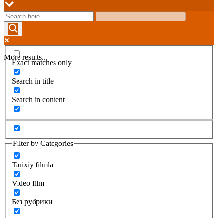
More results...
Exact matches only
Search in title
Search in content
Filter by Categories
Tarixiy filmlar
Video film
Без рубрики