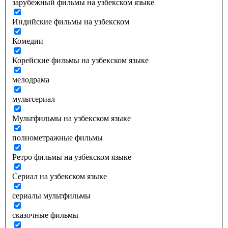
зарубежный фильмы на узбекском языке
Индийские фильмы на узбекском
Комедии
Корейские фильмы на узбекском языке
мелодрама
мультсериал
Мультфильмы на узбекском языке
полнометражные фильмы
Ретро фильмы на узбекском языке
Сериал на узбекском языке
сериалы мультфильмы
сказочные фильмы