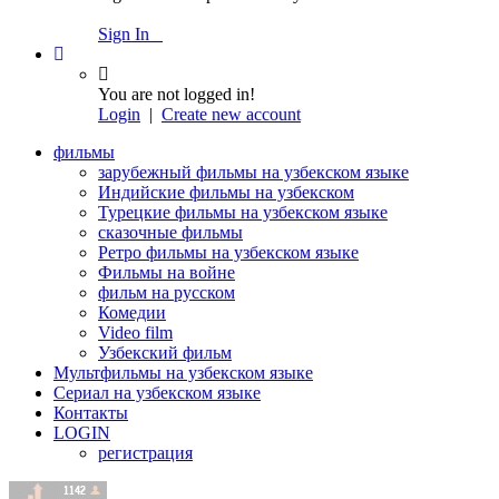
Sign In
You are not logged in!
Login
|
Create new account
фильмы
зарубежный фильмы на узбекском языке
Индийские фильмы на узбекском
Турецкие фильмы на узбекском языке
сказочные фильмы
Ретро фильмы на узбекском языке
Фильмы на войне
фильм на русском
Комедии
Video film
Узбекский фильм
Мультфильмы на узбекском языке
Сериал на узбекском языке
Контакты
LOGIN
регистрация