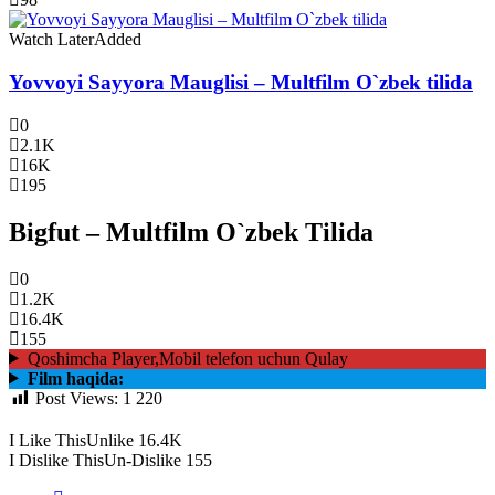
Watch Later
Added
Yovvoyi Sayyora Mauglisi – Multfilm O`zbek tilida
0
2.1K
16K
195
Bigfut – Multfilm O`zbek Tilida
0
1.2K
16.4K
155
Qoshimcha Player,Mobil telefon uchun Qulay
Film haqida:
Post Views:
1 220
I Like This
Unlike
16.4K
I Dislike This
Un-Dislike
155