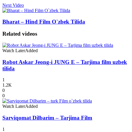
Next Video
Bharat – Hind Film O`zbek Tilida
Related videos
Watch Later
Added
Robot Askar Jeong-i JUNG E – Tarjima film uzbek
tilida
1
1.2K
0
0
Watch Later
Added
Sarviqomat Dilbarim – Tarjima Film
1