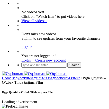
No videos yet!
Click on "Watch later" to put videos here
View all videos
Don't miss new videos
Sign in to see updates from your favourite channels
Sign In
You are not logged in!
Login
|
Create new account
Home
зарубежный фильмы на узбекском языке
Uyga Qaytish –
O’zbek Tilida tarjima FIlm
Uyga Qaytish – O’zbek Tilida tarjima FIlm
Loading advertisement...