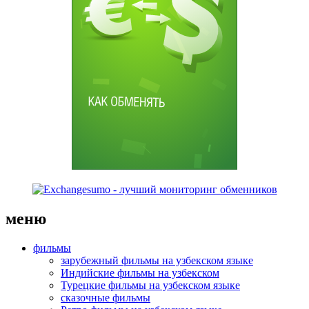
меню
фильмы
зарубежный фильмы на узбекском языке
Индийские фильмы на узбекском
Турецкие фильмы на узбекском языке
сказочные фильмы