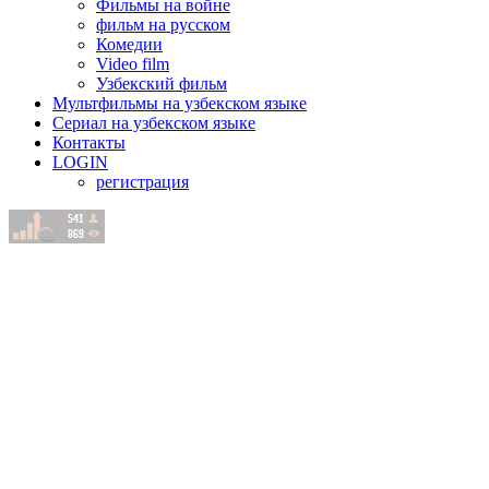
Фильмы на войне
фильм на русском
Комедии
Video film
Узбекский фильм
Мультфильмы на узбекском языке
Сериал на узбекском языке
Контакты
LOGIN
регистрация