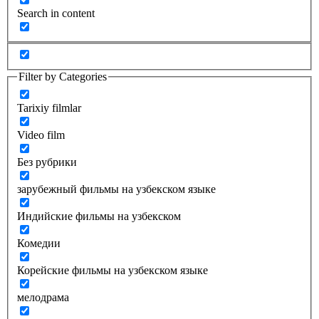
Search in content
Filter by Categories
Tarixiy filmlar
Video film
Без рубрики
зарубежный фильмы на узбекском языке
Индийские фильмы на узбекском
Комедии
Корейские фильмы на узбекском языке
мелодрама