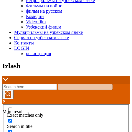
Ретро фильмы на узбекском языке
Фильмы на войне
фильм на русском
Комедии
Video film
Узбекский фильм
Мультфильмы на узбекском языке
Сериал на узбекском языке
Контакты
LOGIN
регистрация
Izlash
More results...
Exact matches only
Search in title