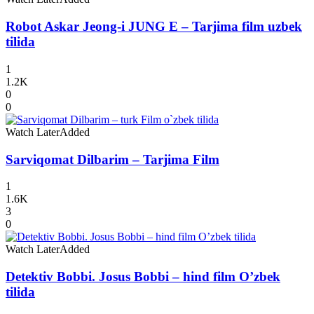
Robot Askar Jeong-i JUNG E – Tarjima film uzbek
tilida
1
1.2K
0
0
Watch Later
Added
Sarviqomat Dilbarim – Tarjima Film
1
1.6K
3
0
Watch Later
Added
Detektiv Bobbi. Josus Bobbi – hind film O’zbek
tilida