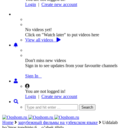
Login
|
Create new account
No videos yet!
Click on "Watch later" to put videos here
View all videos
Don't miss new videos
Sign in to see updates from your favourite channels
Sign In
You are not logged in!
Login
|
Create new account
Home
зарубежный фильмы на узбекском языке
Uddalab
bo`lmas topshiriq 6 – o’zbek tilida