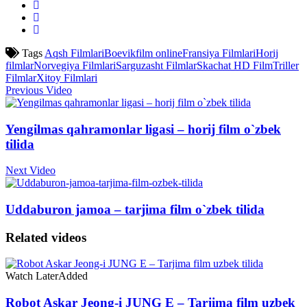
Tags
Aqsh Filmlari
Boevik
film online
Fransiya Filmlari
Horij
filmlar
Norvegiya Filmlari
Sarguzasht Filmlar
Skachat HD Film
Triller
Filmlar
Xitoy Filmlari
Previous Video
Yengilmas qahramonlar ligasi – horij film o`zbek
tilida
Next Video
Uddaburon jamoa – tarjima film o`zbek tilida
Related videos
Watch Later
Added
Robot Askar Jeong-i JUNG E – Tarjima film uzbek