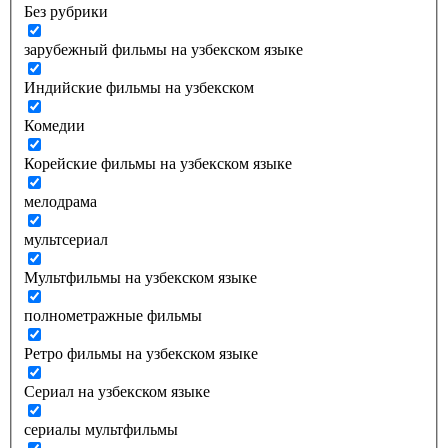
Без рубрики
зарубежный фильмы на узбекском языке
Индийские фильмы на узбекском
Комедии
Корейские фильмы на узбекском языке
мелодрама
мультсериал
Мультфильмы на узбекском языке
полнометражные фильмы
Ретро фильмы на узбекском языке
Сериал на узбекском языке
сериалы мультфильмы