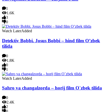
1
1.6K
3
0
Watch Later
Added
Detektiv Bobbi. Josus Bobbi – hind film O’zbek
tilida
0
1.8K
0
1
Watch Later
Added
Sahro va changalzorda – horij film O`zbek tilida
0
2.4K
2
0