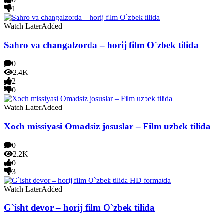
1
Watch Later
Added
Sahro va changalzorda – horij film O`zbek tilida
0
2.4K
2
0
Watch Later
Added
Xoch missiyasi Omadsiz josuslar – Film uzbek tilida
0
2.2K
0
3
Watch Later
Added
G`isht devor – horij film O`zbek tilida