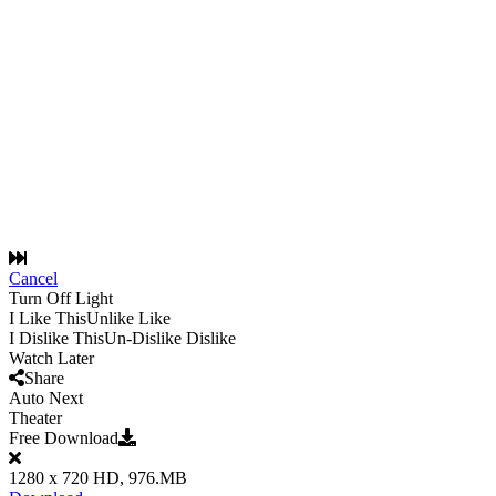
Cancel
Turn Off Light
I Like This
Unlike
Like
I Dislike This
Un-Dislike
Dislike
Watch Later
Share
Auto Next
Theater
Free Download
1280 x 720 HD, 976.MB