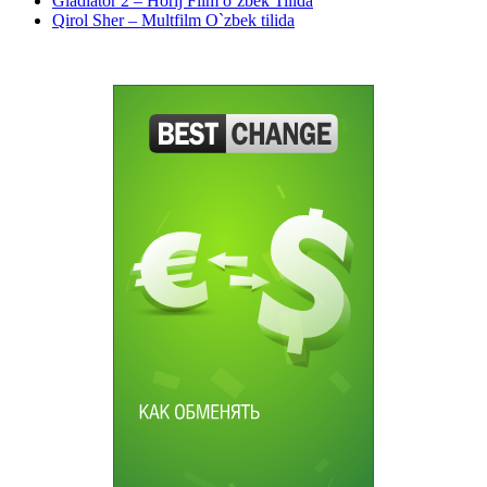
Gladiator 2 – Horij Film o`zbek Tilida
Qirol Sher – Multfilm O`zbek tilida