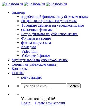
фильмы
зарубежный фильмы на узбекском языке
Индийские фильмы на узбекском
Турецкие фильмы на узбекском языке
сказочные фильмы
Ретро фильмы на узбекском языке
Фильмы на войне
фильм на русском
Комедии
Video film
Узбекский фильм
Мультфильмы на узбекском языке
Сериал на узбекском языке
Контакты
LOGIN
регистрация
You are not logged in!
Login
|
Create new account