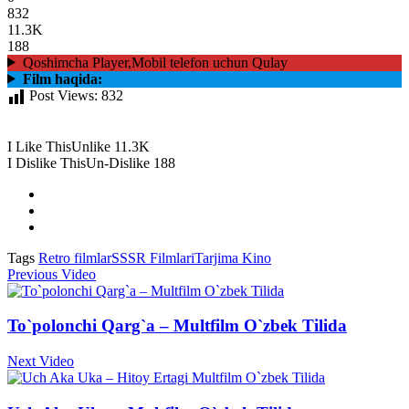
832
11.3K
188
Qoshimcha Player,Mobil telefon uchun Qulay
Film haqida:
Post Views:
832
I Like This
Unlike
11.3K
I Dislike This
Un-Dislike
188
Tags
Retro filmlar
SSSR Filmlari
Tarjima Kino
Previous Video
To`polonchi Qarg`a – Multfilm O`zbek Tilida
Next Video