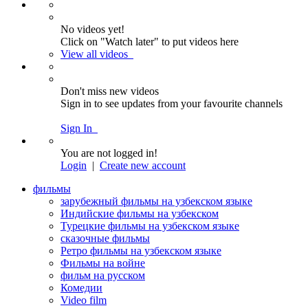
No videos yet!
Click on "Watch later" to put videos here
View all videos
Don't miss new videos
Sign in to see updates from your favourite channels
Sign In
You are not logged in!
Login
|
Create new account
фильмы
зарубежный фильмы на узбекском языке
Индийские фильмы на узбекском
Турецкие фильмы на узбекском языке
сказочные фильмы
Ретро фильмы на узбекском языке
Фильмы на войне
фильм на русском
Комедии
Video film