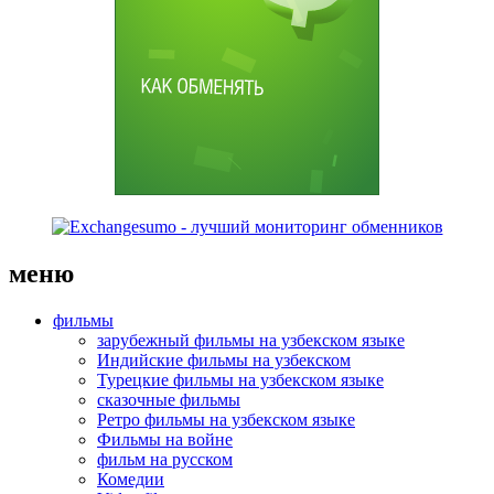
меню
фильмы
зарубежный фильмы на узбекском языке
Индийские фильмы на узбекском
Турецкие фильмы на узбекском языке
сказочные фильмы
Ретро фильмы на узбекском языке
Фильмы на войне
фильм на русском
Комедии