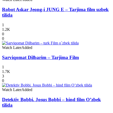
Robot Askar Jeong-i JUNG E – Tarjima film uzbek
tilida
1
1.2K
0
0
Watch Later
Added
Sarviqomat Dilbarim – Tarjima Film
1
1.7K
3
0
Watch Later
Added
Detektiv Bobbi. Josus Bobbi – hind film O’zbek
tilida