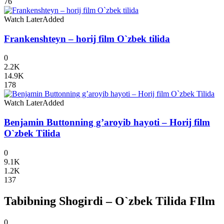
76
Watch Later
Added
Frankenshteyn – horij film O`zbek tilida
0
2.2K
14.9K
178
Watch Later
Added
Benjamin Buttonning g’aroyib hayoti – Horij film
O`zbek Tilida
0
9.1K
1.2K
137
Tabibning Shogirdi – O`zbek Tilida FIlm
0