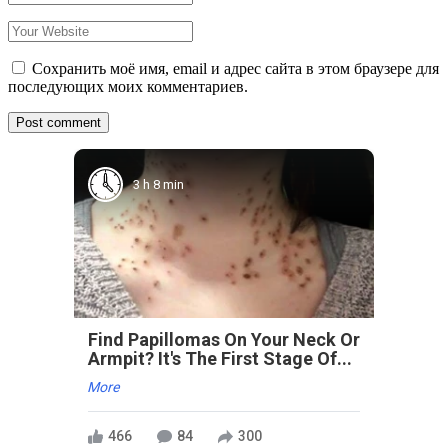
Сохранить моё имя, email и адрес сайта в этом браузере для
последующих моих комментариев.
3 h 8 min
Find Papillomas On Your Neck Or
Armpit? It's The First Stage Of...
More
466
84
300