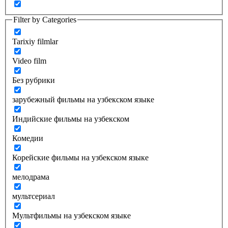
Filter by Categories
Tarixiy filmlar
Video film
Без рубрики
зарубежный фильмы на узбекском языке
Индийские фильмы на узбекском
Комедии
Корейские фильмы на узбекском языке
мелодрама
мультсериал
Мультфильмы на узбекском языке