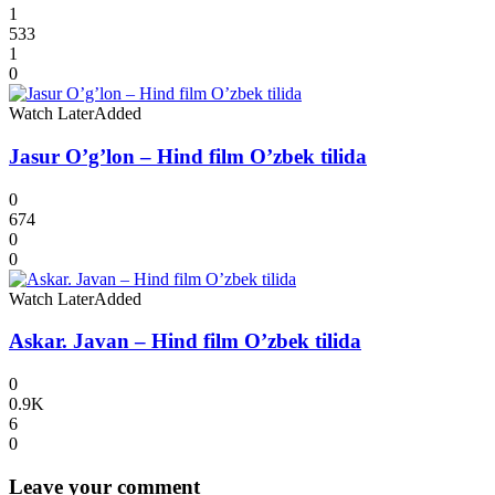
1
533
1
0
Watch Later
Added
Jasur O’g’lon – Hind film O’zbek tilida
0
674
0
0
Watch Later
Added
Askar. Javan – Hind film O’zbek tilida
0
0.9K
6
0
Leave your comment