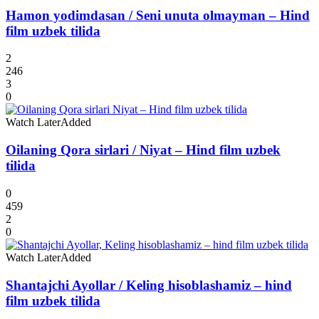
Hamon yodimdasan / Seni unuta olmayman – Hind
film uzbek tilida
2
246
3
0
Watch Later
Added
Oilaning Qora sirlari / Niyat – Hind film uzbek
tilida
0
459
2
0
Watch Later
Added
Shantajchi Ayollar / Keling hisoblashamiz – hind
film uzbek tilida