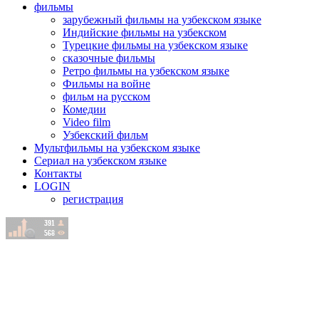
фильмы
зарубежный фильмы на узбекском языке
Индийские фильмы на узбекском
Турецкие фильмы на узбекском языке
сказочные фильмы
Ретро фильмы на узбекском языке
Фильмы на войне
фильм на русском
Комедии
Video film
Узбекский фильм
Мультфильмы на узбекском языке
Сериал на узбекском языке
Контакты
LOGIN
регистрация