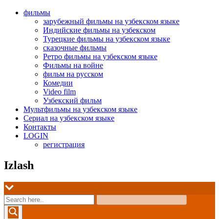
фильмы
зарубежный фильмы на узбекском языке
Индийские фильмы на узбекском
Турецкие фильмы на узбекском языке
сказочные фильмы
Ретро фильмы на узбекском языке
Фильмы на войне
фильм на русском
Комедии
Video film
Узбекский фильм
Мультфильмы на узбекском языке
Сериал на узбекском языке
Контакты
LOGIN
регистрация
Izlash