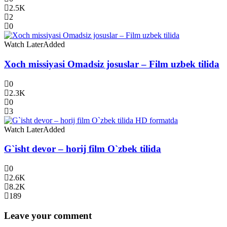
2.5K
2
0
Watch Later
Added
Xoch missiyasi Omadsiz josuslar – Film uzbek tilida
0
2.3K
0
3
Watch Later
Added
G`isht devor – horij film O`zbek tilida
0
2.6K
8.2K
189
Leave your comment