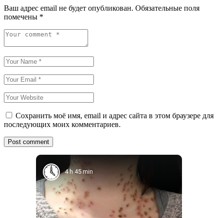
Ваш адрес email не будет опубликован.
Обязательные поля
помечены
*
Сохранить моё имя, email и адрес сайта в этом браузере для
последующих моих комментариев.
4 h 45 min