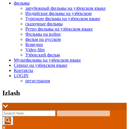
фильмы
зарубежный фильмы на узбекском языке
Индийские фильмы на узбекском
Турецкие фильмы на узбекском языке
сказочные фильмы
Ретро фильмы на узбекском языке
Фильмы на войне
фильм на русском
Комедии
Video film
Узбекский фильм
Мультфильмы на узбекском языке
Сериал на узбекском языке
Контакты
LOGIN
регистрация
Izlash