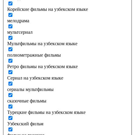
Корейские фильмы на узбекском языке
мелодрама
мультсериал
Мультфильмы на узбекском языке
полнометражные фильмы
Ретро фильмы на узбекском языке
Сериал на узбекском языке
сериалы мультфильмы
сказочные фильмы
Турецкие фильмы на узбекском языке
Узбекский фильм