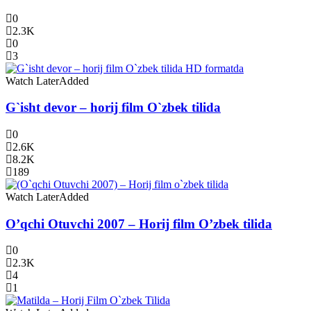
0
2.3K
0
3
Watch Later
Added
G`isht devor – horij film O`zbek tilida
0
2.6K
8.2K
189
Watch Later
Added
O’qchi Otuvchi 2007 – Horij film O’zbek tilida
0
2.3K
4
1