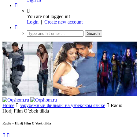
You are not logged in!
Login
|
Create new account
Home
зарубежный фильмы на узбекском языке
Radio –
Horij Film O`zbek tilida
Radio – Horij Film O`zbek tilida