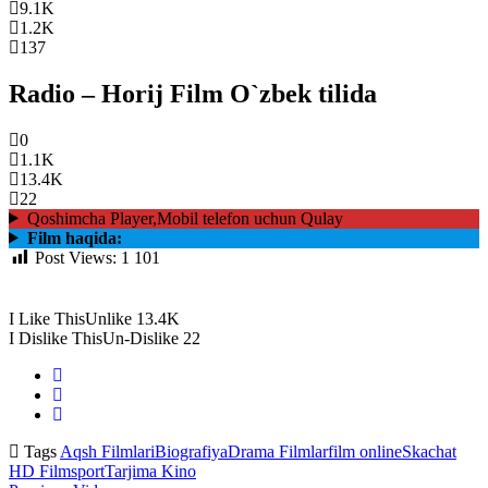
9.1K
1.2K
137
Radio – Horij Film O`zbek tilida
0
1.1K
13.4K
22
Qoshimcha Player,Mobil telefon uchun Qulay
Film haqida:
Post Views:
1 101
I Like This
Unlike
13.4K
I Dislike This
Un-Dislike
22
Tags
Aqsh Filmlari
Biografiya
Drama Filmlar
film online
Skachat
HD Film
sport
Tarjima Kino