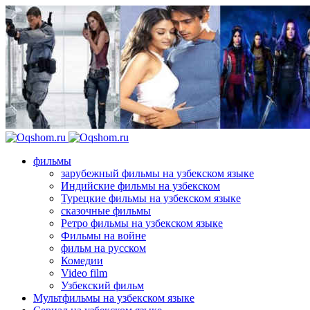
фильмы
зарубежный фильмы на узбекском языке
Индийские фильмы на узбекском
Турецкие фильмы на узбекском языке
сказочные фильмы
Ретро фильмы на узбекском языке
Фильмы на войне
фильм на русском
Комедии
Video film
Узбекский фильм
Мультфильмы на узбекском языке