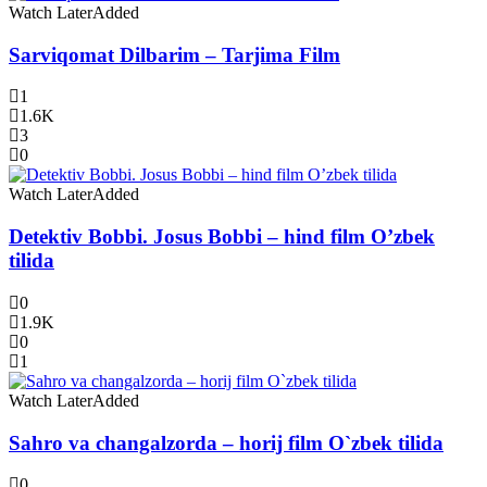
Watch Later
Added
Sarviqomat Dilbarim – Tarjima Film
1
1.6K
3
0
Watch Later
Added
Detektiv Bobbi. Josus Bobbi – hind film O’zbek
tilida
0
1.9K
0
1
Watch Later
Added
Sahro va changalzorda – horij film O`zbek tilida
0