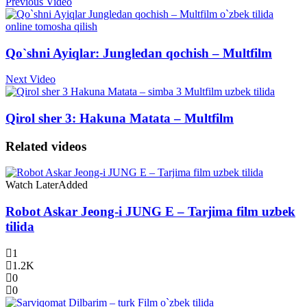
Previous Video
Qo`shni Ayiqlar: Jungledan qochish – Multfilm
Next Video
Qirol sher 3: Hakuna Matata – Multfilm
Related videos
Watch Later
Added
Robot Askar Jeong-i JUNG E – Tarjima film uzbek
tilida
1
1.2K
0
0