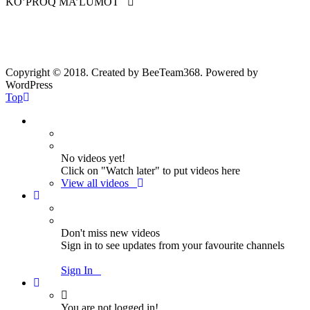
KO’PROQ MA’LUMOT
Copyright © 2018. Created by BeeTeam368. Powered by
WordPress
Top
No videos yet!
Click on "Watch later" to put videos here
View all videos
Don't miss new videos
Sign in to see updates from your favourite channels
Sign In
You are not logged in!