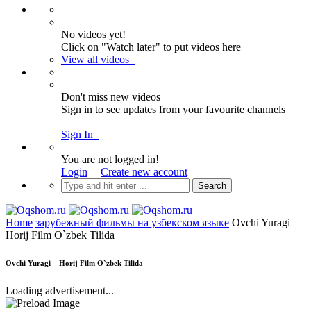
No videos yet!
Click on "Watch later" to put videos here
View all videos
Don't miss new videos
Sign in to see updates from your favourite channels
Sign In
You are not logged in!
Login
|
Create new account
Home
зарубежный фильмы на узбекском языке
Ovchi Yuragi –
Horij Film O`zbek Tilida
Ovchi Yuragi – Horij Film O`zbek Tilida
Loading advertisement...