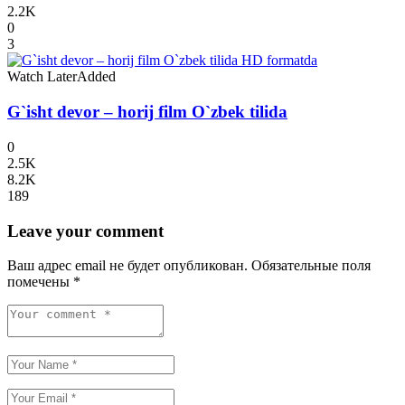
2.2K
0
3
Watch Later
Added
G`isht devor – horij film O`zbek tilida
0
2.5K
8.2K
189
Leave your comment
Ваш адрес email не будет опубликован.
Обязательные поля
помечены
*