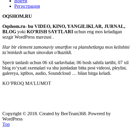
Войти
Регистрация
OQSHOM.RU
Oqshom.ru- bu VIDEO, KINO, YANGILIKLAR, JURNAL,
BLOG
yoki
KO’RISH SAYTLARI
uchun eng mos keladigan
sezgir WordPress mavzusi
.
Har bir element zamonaviy smartfon va planshetlarga mos kelishini
ta’minlash uchun sinovdan o’tkazildi.
Spectr tanlash uchun 06 xil sarlavhalar, 06 bosh sahifa tartibi, 07 xil
blog roʻyxati sxemalari va shu jumladan bitta post videosi, pleylist,
galereya, iqtibos, audio, Soundcloud … bilan birga keladi.
KO’PROQ MA’LUMOT
Copyright © 2018. Created by BeeTeam368. Powered by
WordPress
Top