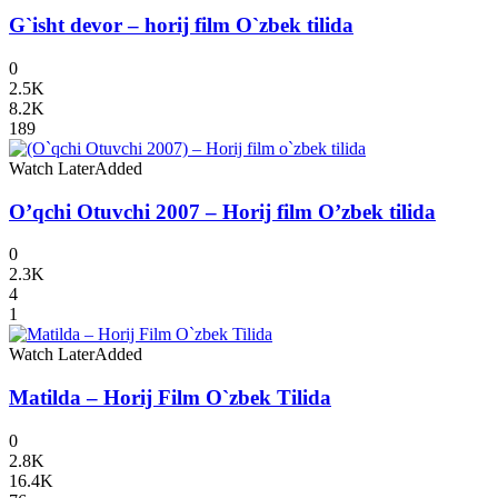
G`isht devor – horij film O`zbek tilida
0
2.5K
8.2K
189
Watch Later
Added
O’qchi Otuvchi 2007 – Horij film O’zbek tilida
0
2.3K
4
1
Watch Later
Added
Matilda – Horij Film O`zbek Tilida
0
2.8K
16.4K