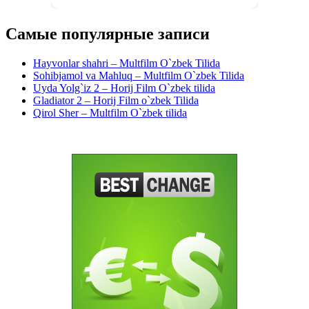
Самые популярные записи
Hayvonlar shahri – Multfilm O`zbek Tilida
Sohibjamol va Mahluq – Multfilm O`zbek Tilida
Uyda Yolg`iz 2 – Horij Film O`zbek tilida
Gladiator 2 – Horij Film o`zbek Tilida
Qirol Sher – Multfilm O`zbek tilida