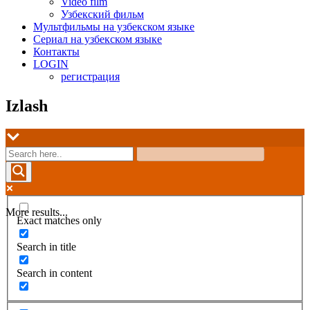
Video film
Узбекский фильм
Мультфильмы на узбекском языке
Сериал на узбекском языке
Контакты
LOGIN
регистрация
Izlash
More results...
Exact matches only
Search in title
Search in content