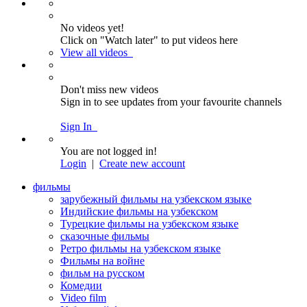
No videos yet!
Click on "Watch later" to put videos here
View all videos
Don't miss new videos
Sign in to see updates from your favourite channels
Sign In
You are not logged in!
Login
|
Create new account
фильмы
зарубежный фильмы на узбекском языке
Индийские фильмы на узбекском
Турецкие фильмы на узбекском языке
сказочные фильмы
Ретро фильмы на узбекском языке
Фильмы на войне
фильм на русском
Комедии
Video film