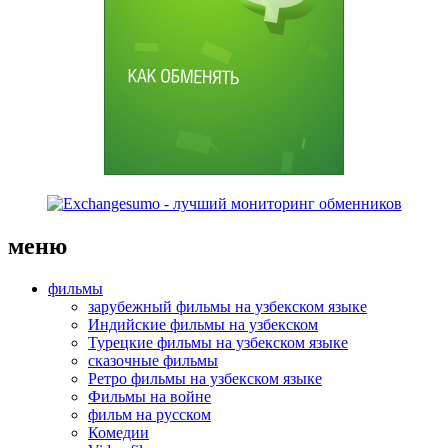
меню
фильмы
зарубежный фильмы на узбекском языке
Индийские фильмы на узбекском
Турецкие фильмы на узбекском языке
сказочные фильмы
Ретро фильмы на узбекском языке
Фильмы на войне
фильм на русском
Комедии