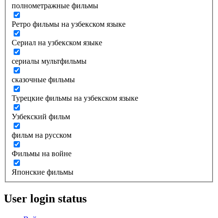
полнометражные фильмы
Ретро фильмы на узбекском языке
Сериал на узбекском языке
сериалы мультфильмы
сказочные фильмы
Турецкие фильмы на узбекском языке
Узбекский фильм
фильм на русском
Фильмы на войне
Японские фильмы
User login status