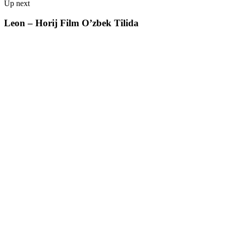
Up next
Leon – Horij Film O’zbek Tilida