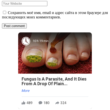
Сохранить моё имя, email и адрес сайта в этом браузере для
последующих моих комментариев.
10 h 19 min
Fungus Is A Parasite, And It Dies
From A Drop Of Plain...
More
489
180
324