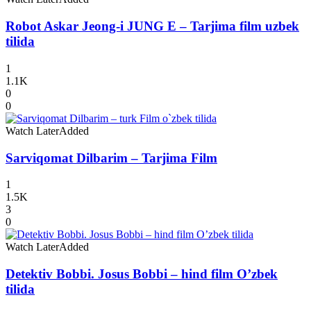
Robot Askar Jeong-i JUNG E – Tarjima film uzbek
tilida
1
1.1K
0
0
Watch Later
Added
Sarviqomat Dilbarim – Tarjima Film
1
1.5K
3
0
Watch Later
Added
Detektiv Bobbi. Josus Bobbi – hind film O’zbek
tilida