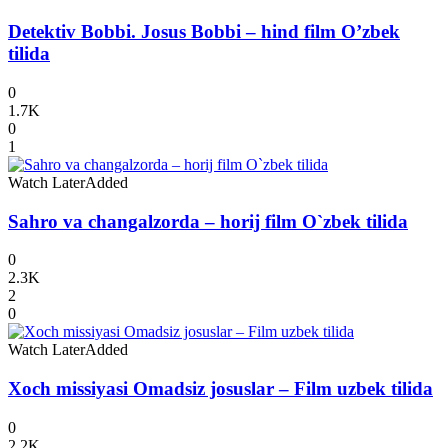
Detektiv Bobbi. Josus Bobbi – hind film O’zbek
tilida
0
1.7K
0
1
Watch Later
Added
Sahro va changalzorda – horij film O`zbek tilida
0
2.3K
2
0
Watch Later
Added
Xoch missiyasi Omadsiz josuslar – Film uzbek tilida
0
2.2K