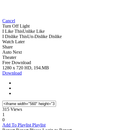
Cancel
Turn Off Light
I Like This
Unlike
Like
I Dislike This
Un-Dislike
Dislike
Watch Later
Share
Auto Next
Theater
Free Download
1280 x 720 HD, 194.MB
Download
315 Views
1
0
Add To Playlist
Playlist