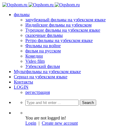
фильмы
зарубежный фильмы на узбекском языке
Индийские фильмы на узбекском
Турецкие фильмы на узбекском языке
сказочные фильмы
Ретро фильмы на узбекском языке
Фильмы на войне
фильм на русском
Комедии
Video film
Узбекский фильм
Мультфильмы на узбекском языке
Сериал на узбекском языке
Контакты
LOGIN
регистрация
You are not logged in!
Login
|
Create new account