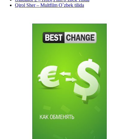
Qirol Sher – Multfilm O`zbek tilida