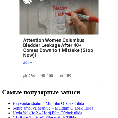
Attention Women Columbus
Bladder Leakage After 40+
Comes Down to 1 Mistake (Stop
Now)!
More
284
100
159
Самые популярные записи
Hayvonlar shahri – Multfilm O`zbek Tilida
Sohibjamol va Mahluq – Multfilm O`zbek Tilida
Uyda Yolg`iz 2 – Horij Film O`zbek tilida
Gladiator 2 – Horij Film o`zbek Tilida