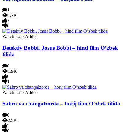
1
1.7K
3
0
Watch Later
Added
Detektiv Bobbi. Josus Bobbi – hind film O’zbek
tilida
0
1.9K
0
1
Watch Later
Added
Sahro va changalzorda – horij film O`zbek tilida
0
2.5K
2
0