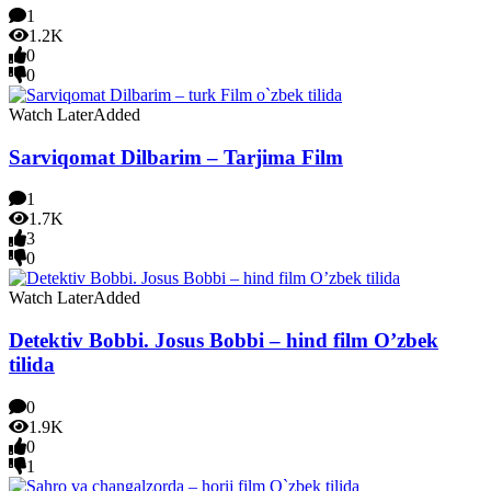
1
1.2K
0
0
Watch Later
Added
Sarviqomat Dilbarim – Tarjima Film
1
1.7K
3
0
Watch Later
Added
Detektiv Bobbi. Josus Bobbi – hind film O’zbek
tilida
0
1.9K
0
1