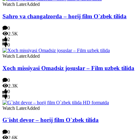
Watch Later
Added
Sahro va changalzorda – horij film O`zbek tilida
0
2.5K
2
0
Watch Later
Added
Xoch missiyasi Omadsiz josuslar – Film uzbek tilida
0
2.3K
0
3
Watch Later
Added
G`isht devor – horij film O`zbek tilida
0
2.6K