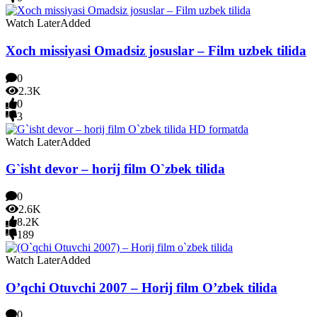
Watch Later
Added
Xoch missiyasi Omadsiz josuslar – Film uzbek tilida
0
2.3K
0
3
Watch Later
Added
G`isht devor – horij film O`zbek tilida
0
2.6K
8.2K
189
Watch Later
Added
O’qchi Otuvchi 2007 – Horij film O’zbek tilida
0