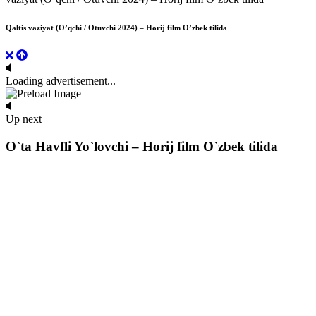
Qaltis vaziyat (O’qchi / Otuvchi 2024) – Horij film O’zbek tilida
Loading advertisement...
Up next
O`ta Havfli Yo`lovchi – Horij film O`zbek tilida