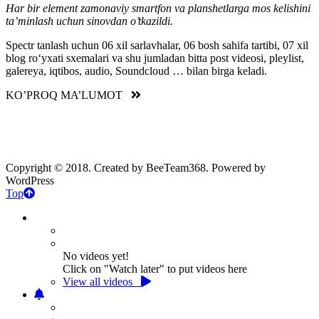
Har bir element zamonaviy smartfon va planshetlarga mos kelishini
ta’minlash uchun sinovdan o’tkazildi.
Spectr tanlash uchun 06 xil sarlavhalar, 06 bosh sahifa tartibi, 07 xil
blog roʻyxati sxemalari va shu jumladan bitta post videosi, pleylist,
galereya, iqtibos, audio, Soundcloud … bilan birga keladi.
KO’PROQ MA’LUMOT
Copyright © 2018. Created by BeeTeam368. Powered by
WordPress
Top
No videos yet!
Click on "Watch later" to put videos here
View all videos