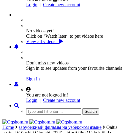
Login
|
Create new account
No videos yet!
Click on "Watch later" to put videos here
View all videos
Don't miss new videos
Sign in to see updates from your favourite channels
Sign In
You are not logged in!
Login
|
Create new account
Home
зарубежный фильмы на узбекском языке
Qaltis
vaziyat (O’qchi / Otuvchi 2024) – Horij film O’zbek tilida