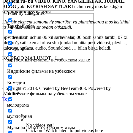
Oqshom.ru- bu VIDEO, KINO, YANGILIKLAR, JURNAL,
BLOG
yoki
KO’RISH SAYTLARI
uchun eng mos keladigan
sezgir WordPress mavzusi
.
Filter by Categories
Har bir element zamonaviy smartfon va planshetlarga mos kelishini
Tarixiy filmlar
ta’minlash uchun sinovdan o’tkazildi.
Video film
Spectr tanlash uchun 06 xil sarlavhalar, 06 bosh sahifa tartibi, 07 xil
blog roʻyxati sxemalari va shu jumladan bitta post videosi, pleylist,
galereya, iqtibos, audio, Soundcloud … bilan birga keladi.
Без рубрики
KO’PROQ MA’LUMOT
зарубежный фильмы на узбекском языке
Индийские фильмы на узбекском
Комедии
Copyright © 2018. Created by BeeTeam368. Powered by
Корейские фильмы на узбекском языке
WordPress
Top
мелодрама
мультсериал
No videos yet!
Мультфильмы на узбекском языке
Click on "Watch later" to put videos here