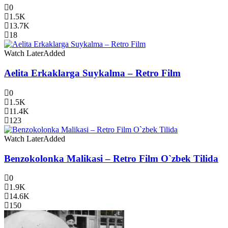
0
1.5K
13.7K
18
Watch Later
Added
Aelita Erkaklarga Suykalma – Retro Film
0
1.5K
11.4K
123
Watch Later
Added
Benzokolonka Malikasi – Retro Film O`zbek Tilida
0
1.9K
14.6K
150