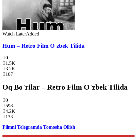
Watch Later
Added
Hum – Retro Film O`zbek Tilida
0
1.5K
3.2K
107
Oq Bo`rilar – Retro Film O`zbek Tilida
0
598
4.2K
133
Filmni Telegramda Tomosha Qilish