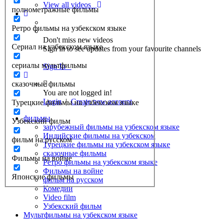
View all videos
полнометражные фильмы
Ретро фильмы на узбекском языке
Don't miss new videos
Сериал на узбекском языке
Sign in to see updates from your favourite channels
сериалы мультфильмы
Sign In
сказочные фильмы
You are not logged in!
Login
|
Create new account
Турецкие фильмы на узбекском языке
фильмы
Узбекский фильм
зарубежный фильмы на узбекском языке
Индийские фильмы на узбекском
фильм на русском
Турецкие фильмы на узбекском языке
сказочные фильмы
Фильмы на войне
Ретро фильмы на узбекском языке
Фильмы на войне
Японские фильмы
фильм на русском
Комедии
Video film
Узбекский фильм
Мультфильмы на узбекском языке