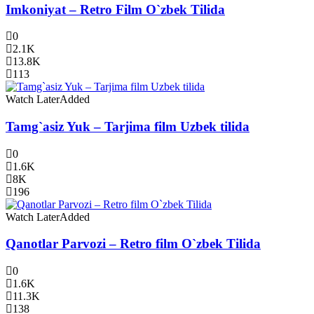
Imkoniyat – Retro Film O`zbek Tilida
0
2.1K
13.8K
113
Watch Later
Added
Tamg`asiz Yuk – Tarjima film Uzbek tilida
0
1.6K
8K
196
Watch Later
Added
Qanotlar Parvozi – Retro film O`zbek Tilida
0
1.6K
11.3K
138