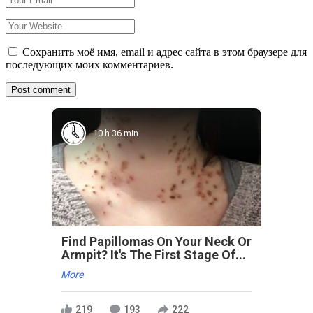
Сохранить моё имя, email и адрес сайта в этом браузере для
последующих моих комментариев.
10 h 36 min
Find Papillomas On Your Neck Or
Armpit? It's The First Stage Of...
More
219
193
222