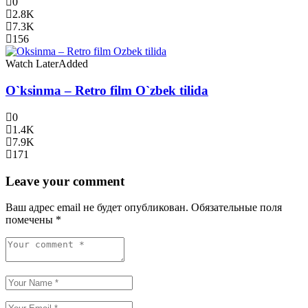
0
2.8K
7.3K
156
Watch Later
Added
O`ksinma – Retro film O`zbek tilida
0
1.4K
7.9K
171
Leave your comment
Ваш адрес email не будет опубликован.
Обязательные поля
помечены
*