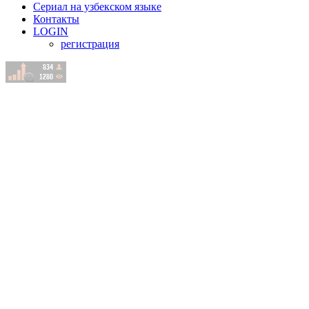
Сериал на узбекском языке
Контакты
LOGIN
регистрация