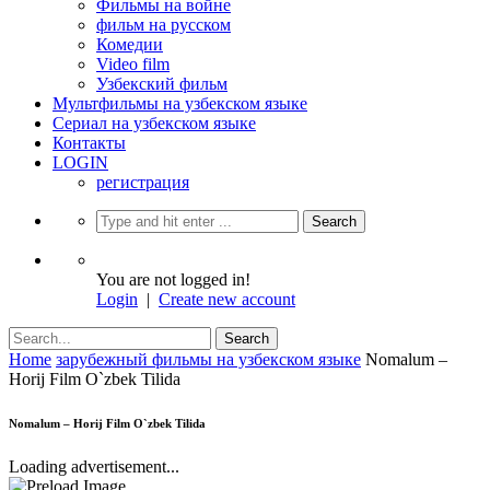
Фильмы на войне
фильм на русском
Комедии
Video film
Узбекский фильм
Мультфильмы на узбекском языке
Сериал на узбекском языке
Контакты
LOGIN
регистрация
You are not logged in!
Login
|
Create new account
Home
зарубежный фильмы на узбекском языке
Nomalum –
Horij Film O`zbek Tilida
Nomalum – Horij Film O`zbek Tilida
Loading advertisement...