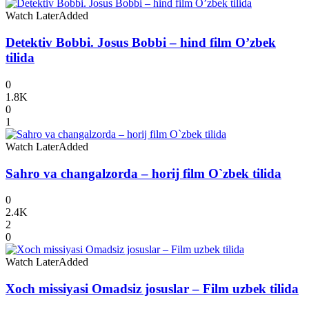
Watch Later
Added
Detektiv Bobbi. Josus Bobbi – hind film O’zbek
tilida
0
1.8K
0
1
Watch Later
Added
Sahro va changalzorda – horij film O`zbek tilida
0
2.4K
2
0
Watch Later
Added
Xoch missiyasi Omadsiz josuslar – Film uzbek tilida