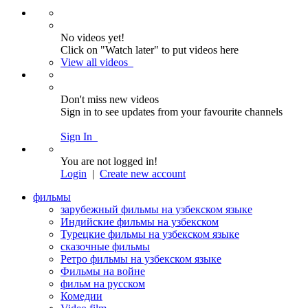
No videos yet!
Click on "Watch later" to put videos here
View all videos
Don't miss new videos
Sign in to see updates from your favourite channels
Sign In
You are not logged in!
Login
|
Create new account
фильмы
зарубежный фильмы на узбекском языке
Индийские фильмы на узбекском
Турецкие фильмы на узбекском языке
сказочные фильмы
Ретро фильмы на узбекском языке
Фильмы на войне
фильм на русском
Комедии