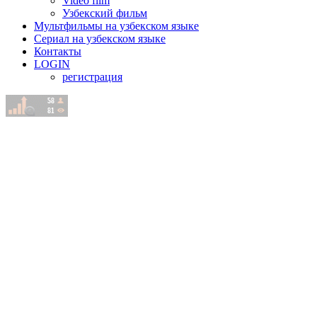
Video film
Узбекский фильм
Мультфильмы на узбекском языке
Сериал на узбекском языке
Контакты
LOGIN
регистрация