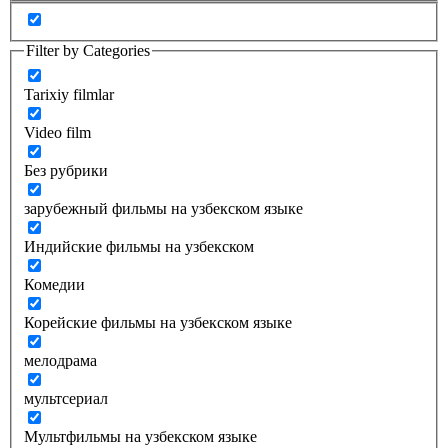
Filter by Categories
Tarixiy filmlar
Video film
Без рубрики
зарубежный фильмы на узбекском языке
Индийские фильмы на узбекском
Комедии
Корейские фильмы на узбекском языке
мелодрама
мультсериал
Мультфильмы на узбекском языке