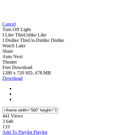
Cancel
Turn Off Light
I Like This
Unlike
Like
I Dislike This
Un-Dislike
Dislike
Watch Later
Share
Auto Next
Theater
Free Download
1280 x 720 HD, 678.MB
Download
441 Views
3 640
133
Add To Playlist
Playlist