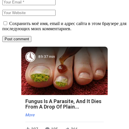
Сохранить моё имя, email и адрес сайта в этом браузере для
последующих моих комментариев.
8 h 37 min
Fungus Is A Parasite, And It Dies
From A Drop Of Plain...
More