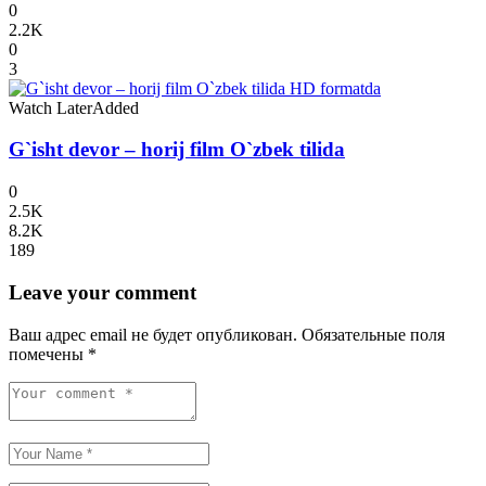
0
2.2K
0
3
Watch Later
Added
G`isht devor – horij film O`zbek tilida
0
2.5K
8.2K
189
Leave your comment
Ваш адрес email не будет опубликован.
Обязательные поля
помечены
*