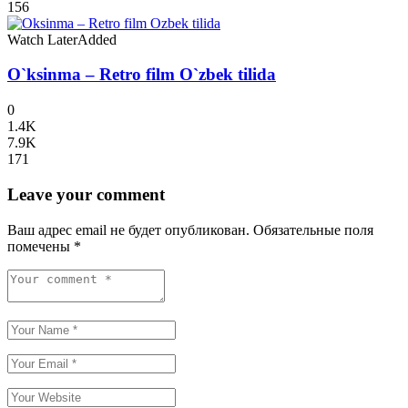
156
Watch Later
Added
O`ksinma – Retro film O`zbek tilida
0
1.4K
7.9K
171
Leave your comment
Ваш адрес email не будет опубликован.
Обязательные поля
помечены
*