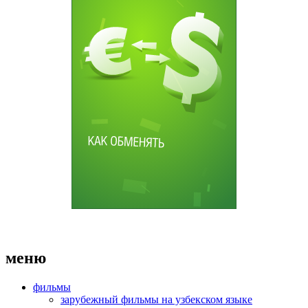
меню
фильмы
зарубежный фильмы на узбекском языке