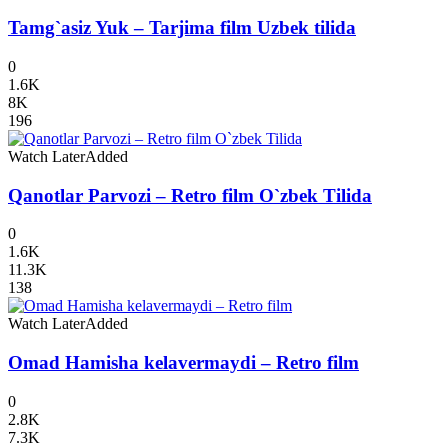
Tamg`asiz Yuk – Tarjima film Uzbek tilida
0
1.6K
8K
196
Watch Later
Added
Qanotlar Parvozi – Retro film O`zbek Tilida
0
1.6K
11.3K
138
Watch Later
Added
Omad Hamisha kelavermaydi – Retro film
0
2.8K
7.3K