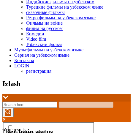
Индийские фильмы на узбекском
Турецкие фильмы на узбекском языке
сказочные фильмы
Ретро фильмы на узбекском языке
Фильмы на войне
фильм на русском
Комедии
Video film
Узбекский фильм
Мультфильмы на узбекском языке
Сериал на узбекском языке
Контакты
LOGIN
регистрация
Izlash
More results...
User login status
Exact matches only