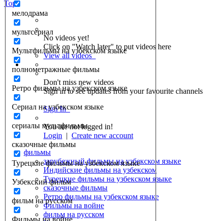
Top
мелодрама
мультсериал
No videos yet!
Click on "Watch later" to put videos here
Мультфильмы на узбекском языке
View all videos
полнометражные фильмы
Don't miss new videos
Ретро фильмы на узбекском языке
Sign in to see updates from your favourite channels
Сериал на узбекском языке
Sign In
сериалы мультфильмы
You are not logged in!
Login
|
Create new account
сказочные фильмы
фильмы
зарубежный фильмы на узбекском языке
Турецкие фильмы на узбекском языке
Индийские фильмы на узбекском
Турецкие фильмы на узбекском языке
Узбекский фильм
сказочные фильмы
Ретро фильмы на узбекском языке
фильм на русском
Фильмы на войне
фильм на русском
Фильмы на войне