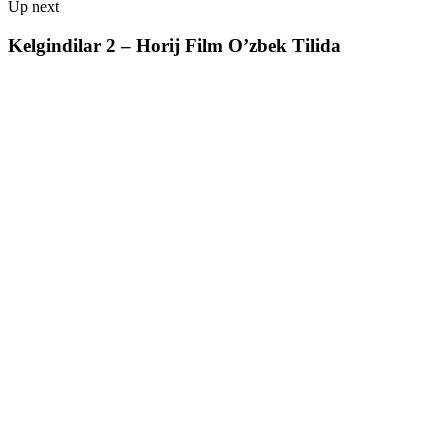
Up next
Kelgindilar 2 – Horij Film O’zbek Tilida