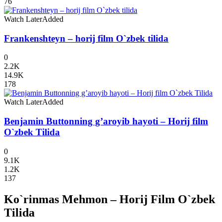
76
Watch Later
Added
Frankenshteyn – horij film O`zbek tilida
0
2.2K
14.9K
178
Watch Later
Added
Benjamin Buttonning g’aroyib hayoti – Horij film
O`zbek Tilida
0
9.1K
1.2K
137
Ko`rinmas Mehmon – Horij Film O`zbek
Tilida