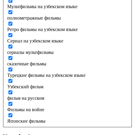
Мультфильмы на узбекском языке
полнометражные фильмы
Ретро фильмы на узбекском языке
Сериал на узбекском языке
сериалы мультфильмы
сказочные фильмы
Турецкие фильмы на узбекском языке
Узбекский фильм
фильм на русском
Фильмы на войне
Японские фильмы