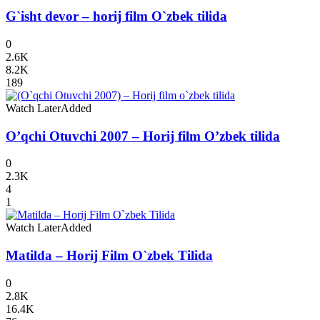
G`isht devor – horij film O`zbek tilida
0
2.6K
8.2K
189
Watch Later
Added
O’qchi Otuvchi 2007 – Horij film O’zbek tilida
0
2.3K
4
1
Watch Later
Added
Matilda – Horij Film O`zbek Tilida
0
2.8K
16.4K