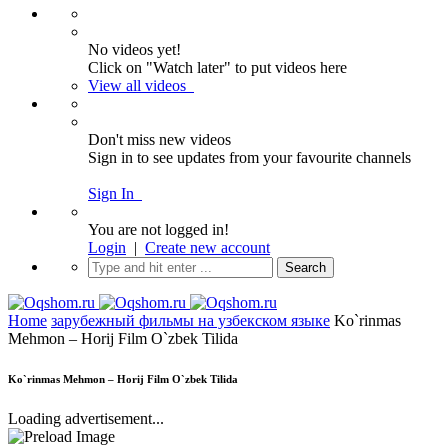
No videos yet!
Click on "Watch later" to put videos here
View all videos
Don't miss new videos
Sign in to see updates from your favourite channels
Sign In
You are not logged in!
Login
|
Create new account
Home
зарубежный фильмы на узбекском языке
Ko`rinmas
Mehmon – Horij Film O`zbek Tilida
Ko`rinmas Mehmon – Horij Film O`zbek Tilida
Loading advertisement...