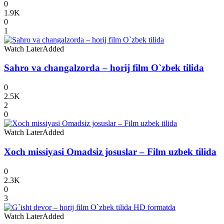
0
1.9K
0
1
Watch Later
Added
Sahro va changalzorda – horij film O`zbek tilida
0
2.5K
2
0
Watch Later
Added
Xoch missiyasi Omadsiz josuslar – Film uzbek tilida
0
2.3K
0
3
Watch Later
Added