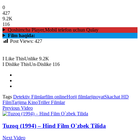
0
427
9.2K
116
Qoshimcha Player,Mobil telefon uchun Qulay
Film haqida:
Post Views:
427
I Like This
Unlike
9.2K
I Dislike This
Un-Dislike
116
Tags
Detektiv Filmlar
film online
Horij filmlar
jinoyat
Skachat HD
Film
Tarjima Kino
Triller Filmlar
Previous Video
Tuzoq (1994) – Hind Film O`zbek Tilida
Next Video