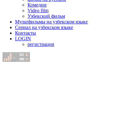
Комедии
Video film
Узбекский фильм
Мультфильмы на узбекском языке
Сериал на узбекском языке
Контакты
LOGIN
регистрация