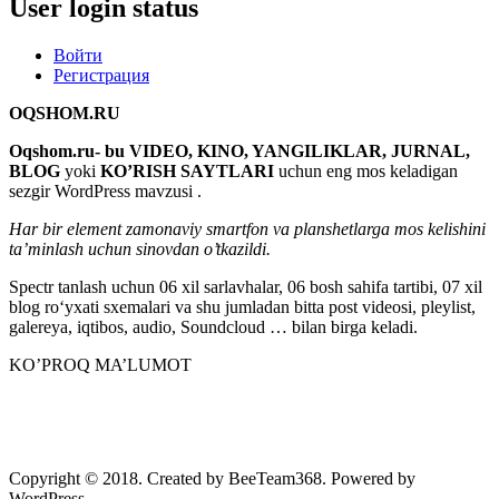
User login status
Войти
Регистрация
OQSHOM.RU
Oqshom.ru- bu VIDEO, KINO, YANGILIKLAR, JURNAL,
BLOG
yoki
KO’RISH SAYTLARI
uchun eng mos keladigan
sezgir WordPress mavzusi
.
Har bir element zamonaviy smartfon va planshetlarga mos kelishini
ta’minlash uchun sinovdan o’tkazildi.
Spectr tanlash uchun 06 xil sarlavhalar, 06 bosh sahifa tartibi, 07 xil
blog roʻyxati sxemalari va shu jumladan bitta post videosi, pleylist,
galereya, iqtibos, audio, Soundcloud … bilan birga keladi.
KO’PROQ MA’LUMOT
Copyright © 2018. Created by BeeTeam368. Powered by
WordPress