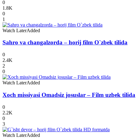
0
1.8K
0
1
Watch Later
Added
Sahro va changalzorda – horij film O`zbek tilida
0
2.4K
2
0
Watch Later
Added
Xoch missiyasi Omadsiz josuslar – Film uzbek tilida
0
2.2K
0
3
Watch Later
Added