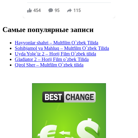
454
95
115
Самые популярные записи
Hayvonlar shahri – Multfilm O`zbek Tilida
Sohibjamol va Mahluq – Multfilm O`zbek Tilida
Uyda Yolg`iz 2 – Horij Film O`zbek tilida
Gladiator 2 – Horij Film o`zbek Tilida
Qirol Sher – Multfilm O`zbek tilida