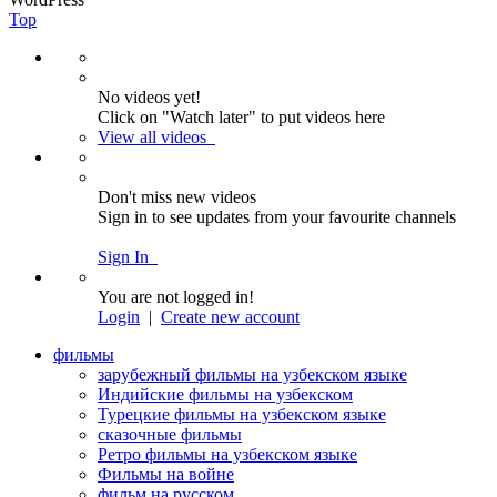
Top
No videos yet!
Click on "Watch later" to put videos here
View all videos
Don't miss new videos
Sign in to see updates from your favourite channels
Sign In
You are not logged in!
Login
|
Create new account
фильмы
зарубежный фильмы на узбекском языке
Индийские фильмы на узбекском
Турецкие фильмы на узбекском языке
сказочные фильмы
Ретро фильмы на узбекском языке
Фильмы на войне
фильм на русском