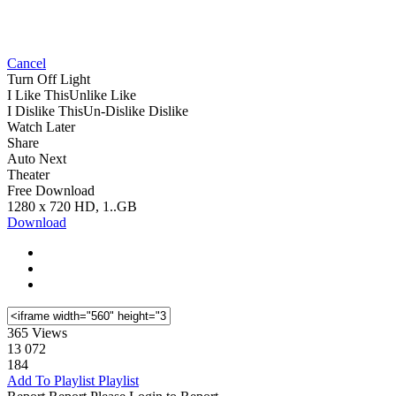
Cancel
Turn Off Light
I Like This
Unlike
Like
I Dislike This
Un-Dislike
Dislike
Watch Later
Share
Auto Next
Theater
Free Download
1280 x 720 HD, 1..GB
Download
365 Views
13 072
184
Add To Playlist
Playlist