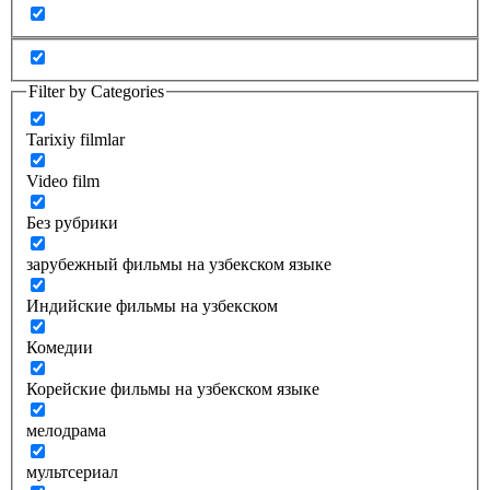
Filter by Categories
Tarixiy filmlar
Video film
Без рубрики
зарубежный фильмы на узбекском языке
Индийские фильмы на узбекском
Комедии
Корейские фильмы на узбекском языке
мелодрама
мультсериал