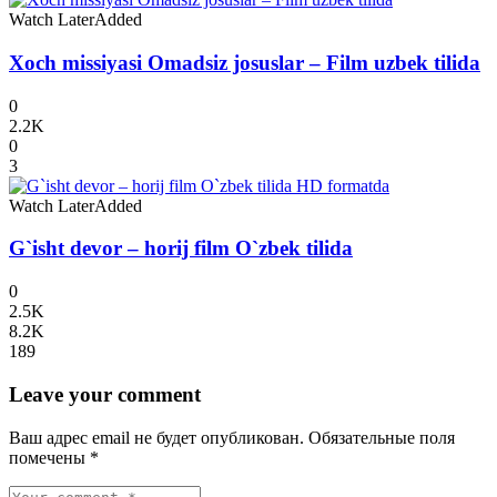
Watch Later
Added
Xoch missiyasi Omadsiz josuslar – Film uzbek tilida
0
2.2K
0
3
Watch Later
Added
G`isht devor – horij film O`zbek tilida
0
2.5K
8.2K
189
Leave your comment
Ваш адрес email не будет опубликован.
Обязательные поля
помечены
*