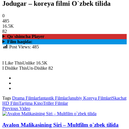
Jodugar – koreya filmi O`zbek tilida
0
485
16.5K
82
Qo`shimcha Player
Film haqida:
Post Views:
485
I Like This
Unlike
16.5K
I Dislike This
Un-Dislike
82
Tags
Drama Filmlar
fantastik Filmlar
Janubiy Koreya Filmlari
Skachat
HD Film
Tarjima Kino
Triller Filmlar
Previous Video
Avalon Malikasining Siri – Multfilm o`zbek tilida