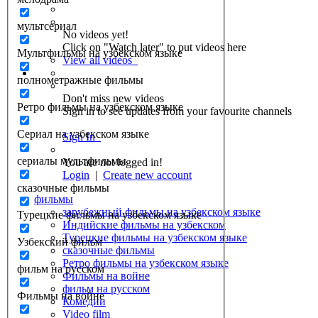
мультсериал
No videos yet!
Click on "Watch later" to put videos here
Мультфильмы на узбекском языке
View all videos
полнометражные фильмы
Don't miss new videos
Ретро фильмы на узбекском языке
Sign in to see updates from your favourite channels
Сериал на узбекском языке
Sign In
сериалы мультфильмы
You are not logged in!
Login
|
Create new account
сказочные фильмы
фильмы
зарубежный фильмы на узбекском языке
Турецкие фильмы на узбекском языке
Индийские фильмы на узбекском
Турецкие фильмы на узбекском языке
Узбекский фильм
сказочные фильмы
Ретро фильмы на узбекском языке
фильм на русском
Фильмы на войне
фильм на русском
Фильмы на войне
Комедии
Video film