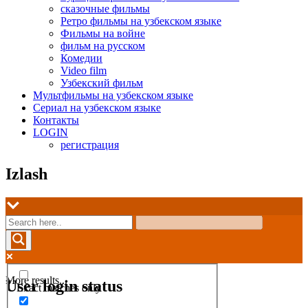
сказочные фильмы
Ретро фильмы на узбекском языке
Фильмы на войне
фильм на русском
Комедии
Video film
Узбекский фильм
Мультфильмы на узбекском языке
Сериал на узбекском языке
Контакты
LOGIN
регистрация
Izlash
More results...
User login status
Exact matches only