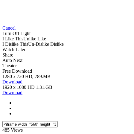
Cancel
Turn Off Light
I Like This
Unlike
Like
I Dislike This
Un-Dislike
Dislike
Watch Later
Share
Auto Next
Theater
Free Download
1280 x 720 HD, 789.MB
Download
1920 x 1080 HD 1.31.GB
Download
485 Views