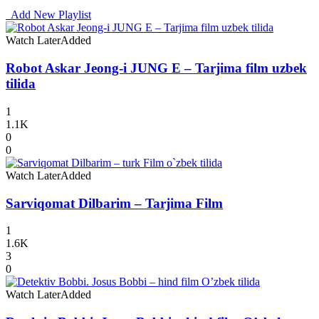
Add New Playlist
Watch Later
Added
Robot Askar Jeong-i JUNG E – Tarjima film uzbek
tilida
1
1.1K
0
0
Watch Later
Added
Sarviqomat Dilbarim – Tarjima Film
1
1.6K
3
0
Watch Later
Added